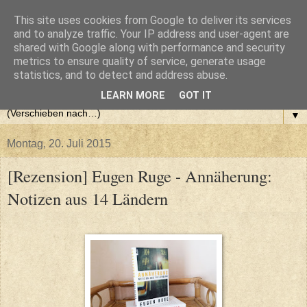
This site uses cookies from Google to deliver its services
and to analyze traffic. Your IP address and user-agent are
shared with Google along with performance and security
metrics to ensure quality of service, generate usage
statistics, and to detect and address abuse.
LEARN MORE
GOT IT
▼
Montag, 20. Juli 2015
[Rezension] Eugen Ruge - Annäherung:
Notizen aus 14 Ländern