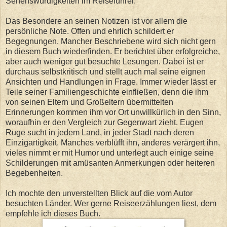
Sehenswürdigkeiten im Reiseführer.
Das Besondere an seinen Notizen ist vor allem die
persönliche Note. Offen und ehrlich schildert er
Begegnungen. Mancher Beschriebene wird sich nicht gern
in diesem Buch wiederfinden. Er berichtet über erfolgreiche,
aber auch weniger gut besuchte Lesungen. Dabei ist er
durchaus selbstkritisch und stellt auch mal seine eignen
Ansichten und Handlungen in Frage. Immer wieder lässt er
Teile seiner Familiengeschichte einfließen, denn die ihm
von seinen Eltern und Großeltern übermittelten
Erinnerungen kommen ihm vor Ort unwillkürlich in den Sinn,
woraufhin er den Vergleich zur Gegenwart zieht. Eugen
Ruge sucht in jedem Land, in jeder Stadt nach deren
Einzigartigkeit. Manches verblüfft ihn, anderes verärgert ihn,
vieles nimmt er mit Humor und unterlegt auch einige seine
Schilderungen mit amüsanten Anmerkungen oder heiteren
Begebenheiten.
Ich mochte den unverstellten Blick auf die vom Autor
besuchten Länder. Wer gerne Reiseerzählungen liest, dem
empfehle ich dieses Buch.