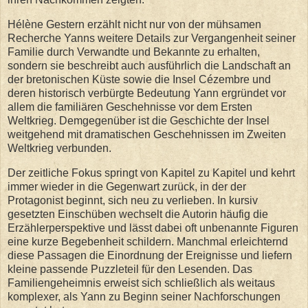
Hélène Gestern erzählt nicht nur von der mühsamen
Recherche Yanns weitere Details zur Vergangenheit seiner
Familie durch Verwandte und Bekannte zu erhalten,
sondern sie beschreibt auch ausführlich die Landschaft an
der bretonischen Küste sowie die Insel Cézembre und
deren historisch verbürgte Bedeutung Yann ergründet vor
allem die familiären Geschehnisse vor dem Ersten
Weltkrieg. Demgegenüber ist die Geschichte der Insel
weitgehend mit dramatischen Geschehnissen im Zweiten
Weltkrieg verbunden.
Der zeitliche Fokus springt von Kapitel zu Kapitel und kehrt
immer wieder in die Gegenwart zurück, in der der
Protagonist beginnt, sich neu zu verlieben. In kursiv
gesetzten Einschüben wechselt die Autorin häufig die
Erzählerperspektive und lässt dabei oft unbenannte Figuren
eine kurze Begebenheit schildern. Manchmal erleichternd
diese Passagen die Einordnung der Ereignisse und liefern
kleine passende Puzzleteil für den Lesenden. Das
Familiengeheimnis erweist sich schließlich als weitaus
komplexer, als Yann zu Beginn seiner Nachforschungen