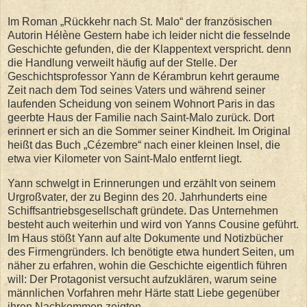
Im Roman „Rückkehr nach St. Malo“ der französischen
Autorin Hélène Gestern habe ich leider nicht die fesselnde
Geschichte gefunden, die der Klappentext verspricht. denn
die Handlung verweilt häufig auf der Stelle. Der
Geschichtsprofessor Yann de Kérambrun kehrt geraume
Zeit nach dem Tod seines Vaters und während seiner
laufenden Scheidung von seinem Wohnort Paris in das
geerbte Haus der Familie nach Saint-Malo zurück. Dort
erinnert er sich an die Sommer seiner Kindheit. Im Original
heißt das Buch „Cézembre“ nach einer kleinen Insel, die
etwa vier Kilometer von Saint-Malo entfernt liegt.
Yann schwelgt in Erinnerungen und erzählt von seinem
Urgroßvater, der zu Beginn des 20. Jahrhunderts eine
Schiffsantriebsgesellschaft gründete. Das Unternehmen
besteht auch weiterhin und wird von Yanns Cousine geführt.
Im Haus stößt Yann auf alte Dokumente und Notizbücher
des Firmengründers. Ich benötigte etwa hundert Seiten, um
näher zu erfahren, wohin die Geschichte eigentlich führen
will: Der Protagonist versucht aufzuklären, warum seine
männlichen Vorfahren mehr Härte statt Liebe gegenüber
ihren Nachkommen zeigten.