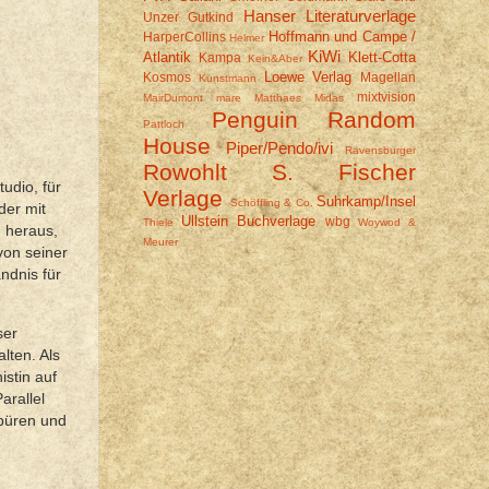
Hanser Literaturverlage
Unzer
Gutkind
Hoffmann und Campe /
HarperCollins
Helmer
KiWi
Atlantik
Klett-Cotta
Kampa
Kein&Aber
Loewe Verlag
Kosmos
Magellan
Kunstmann
mixtvision
MairDumont
mare
Matthaes
Midas
Penguin Random
Pattloch
House
Piper/Pendo/ivi
Ravensburger
Rowohlt
S. Fischer
udio, für
Verlage
Suhrkamp/Insel
Schöffling & Co.
der mit
Ullstein Buchverlage
wbg
Thiele
Woywod &
 heraus,
Meurer
von seiner
ndnis für
ser
lten. Als
istin auf
arallel
spüren und