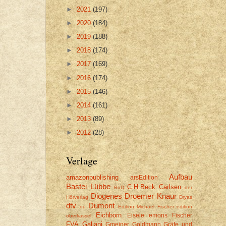
►
2021
(197)
►
2020
(184)
►
2019
(188)
►
2018
(174)
►
2017
(169)
►
2016
(174)
►
2015
(146)
►
2014
(161)
►
2013
(89)
►
2012
(28)
Verlage
Aufbau
amazonpublishing
arsEdition
Bastei Lübbe
C.H.Beck
Carlsen
BoD
der
Diogenes
Droemer Knaur
Hörverlag
Dryas
dtv
Dumont
du
Edition Michael Fischer
edition
Eichborn
Eisele
emons
Fischer
oberkassel
FVA
Galiani
Gmeiner
Goldmann
Gräfe und