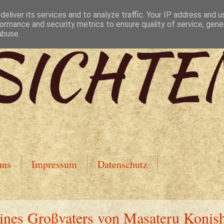
eliver its services and to analyze traffic. Your IP address and 
ormance and security metrics to ensure quality of service, gen
abuse.
uns
Impressum
Datenschutz
ines Großvaters von Masateru Konis