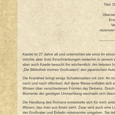
Titel:
Überset
Ers
Ve
rezensie
------------
Kaede ist 27 Jahre alt und unterrichtet wie einst ihr ein
möchte aber trotz Einschränkungen weiterhin in seinem 
aber auch Kaede besucht ihn wöchentlich. Am liebsten häl
„Die Bibliothek meines Großvaters“ des japanischen Autor
Die Krankheit bringt einige Schattenseiten mit sich: An 
nach und nach offenbart. Auf diese Weise entfaltet sich
Wissen über verschiedenen Formen der Demenz. Durch da
Momente der geistigen Umnachtung wechseln sich über
Die Handlung des Romans entwickelte sich für mich ande
Wissen, das man aus ihnen zieht. Zwar wird auch eine Li
der Großvater und Enkelin miteinander umgehen. Sie teil