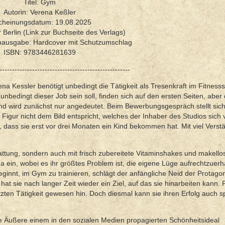
Titel: Gym
Autorin: Verena Keßler
cheinungsdatum: 19.08.2025
 Berlin (Link zur Buchseite des Verlags)
hausgabe: Hardcover mit Schutzumschlag
ISBN: 9783446281639
----------------------------------------------------
 Kessler benötigt unbedingt die Tätigkeit als Tresenkraft im Fitnessst
nbedingt dieser Job sein soll, finden sich auf den ersten Seiten, aber 
 wird zunächst nur angedeutet. Beim Bewerbungsgespräch stellt sich
 Figur nicht dem Bild entspricht, welches der Inhaber des Studios sich 
, dass sie erst vor drei Monaten ein Kind bekommen hat. Mit viel Verstä
tattung, sondern auch mit frisch zubereitete Vitaminshakes und makello
ima ein, wobei es ihr größtes Problem ist, die eigene Lüge aufrechtzuerha
innt, im Gym zu trainieren, schlägt der anfängliche Neid der Protagon
t sie nach langer Zeit wieder ein Ziel, auf das sie hinarbeiten kann. P
letzten Tätigkeit gewesen hin. Doch diesmal kann sie ihren Erfolg auch 
ne Äußere einem in den sozialen Medien propagierten Schönheitsideal