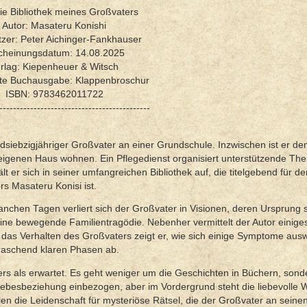
 Die Bibliothek meines Großvaters
Autor: Masateru Konishi
zer: Peter Aichinger-Fankhauser
cheinungsdatum: 14.08.2025
rlag: Kiepenheuer & Witsch
rte Buchausgabe: Klappenbroschur
ISBN: 9783462011722
--------------------------------------------
undsiebzigjähriger Großvater an einer Grundschule. Inzwischen ist er de
eigenen Haus wohnen. Ein Pflegedienst organisiert unterstützende The
t er sich in seiner umfangreichen Bibliothek auf, die titelgebend für 
s Masateru Konisi ist.
manchen Tagen verliert sich der Großvater in Visionen, deren Ursprung s
 eine bewegende Familientragödie. Nebenher vermittelt der Autor einige
s Verhalten des Großvaters zeigt er, wie sich einige Symptome ausw
raschend klaren Phasen ab.
rs als erwartet. Es geht weniger um die Geschichten in Büchern, son
ebesbeziehung einbezogen, aber im Vordergrund steht die liebevolle W
en die Leidenschaft für mysteriöse Rätsel, die der Großvater an seine