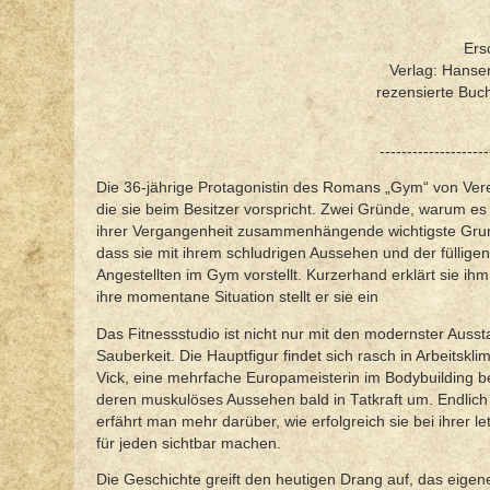
Ers
Verlag: Hanser
rezensierte Buc
--------------------
Die 36-jährige Protagonistin des Romans „Gym“ von Verena
die sie beim Besitzer vorspricht. Zwei Gründe, warum es u
ihrer Vergangenheit zusammenhängende wichtigste Grund
dass sie mit ihrem schludrigen Aussehen und der fülligen
Angestellten im Gym vorstellt. Kurzerhand erklärt sie ihm
ihre momentane Situation stellt er sie ein
Das Fitnessstudio ist nicht nur mit den modernster Auss
Sauberkeit. Die Hauptfigur findet sich rasch in Arbeitskl
Vick, eine mehrfache Europameisterin im Bodybuilding beg
deren muskulöses Aussehen bald in Tatkraft um. Endlich ha
erfährt man mehr darüber, wie erfolgreich sie bei ihrer 
für jeden sichtbar machen.
Die Geschichte greift den heutigen Drang auf, das eige