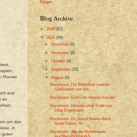
Folgen
Blog Archive
►
2026
(62)
▼
2025
(98)
►
Dezember
(5)
►
November
(8)
►
Oktober
(9)
ment,
►
September
(10)
rapien,
den Roman
▼
August
(9)
Rezension: Die Bibliothek meines
Großvaters von Ma...
ich erst
Rezension: Gym von Verena Kessler
s an
irken:
Rezension: Himmel ohne Ende von
Julia Engelmann
Rezension: Du musst meine Hand
dern um das
fester halten, Nr. ...
eise, in
Rezension: Wo die Moltebeeren
n guten
leuchten (Norrland-S...