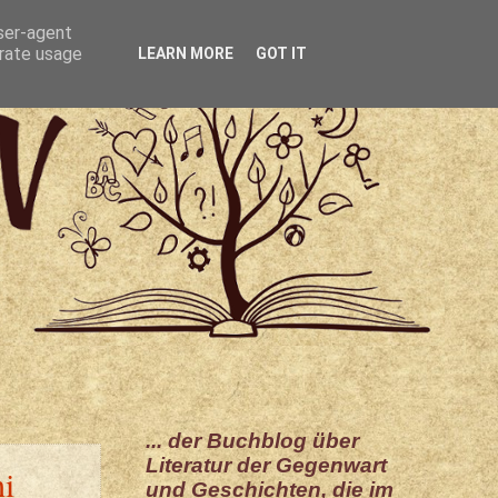
user-agent
erate usage
LEARN MORE
GOT IT
... der Buchblog über
Literatur der Gegenwart
hi
und Geschichten, die im