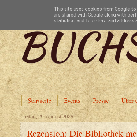
This site uses cookies from Google to d
are shared with Google along with perf
statistics, and to detect and address 
Startseite
Events
Presse
Über 
Freitag, 29. August 2025
Rezension: Die Bibliothek me