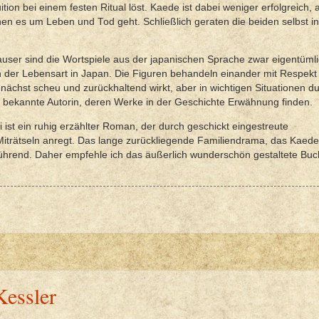
ion bei einem festen Ritual löst. Kaede ist dabei weniger erfolgreich, a
nen es um Leben und Tod geht. Schließlich geraten die beiden selbst in
ser sind die Wortspiele aus der japanischen Sprache zwar eigentümli
en der Lebensart in Japan. Die Figuren behandeln einander mit Respekt
nächst scheu und zurückhaltend wirkt, aber in wichtigen Situationen d
nal bekannte Autorin, deren Werke in der Geschichte Erwähnung finden.
ist ein ruhig erzählter Roman, der durch geschickt eingestreute
trätseln anregt. Das lange zurückliegende Familiendrama, das Kaede
erührend. Daher empfehle ich das äußerlich wunderschön gestaltete Bu
essler