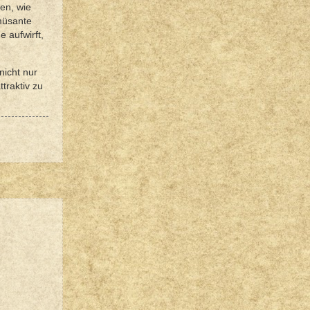
en, wie
amüsante
e aufwirft,
nicht nur
ttraktiv zu