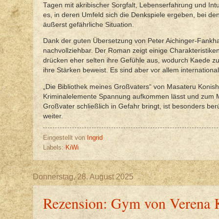
Tagen mit akribischer Sorgfalt, Lebenserfahrung und Intuit
es, in deren Umfeld sich die Denkspiele ergeben, bei de
äußerst gefährliche Situation.
Dank der guten Übersetzung von Peter Aichinger-Fankhau
nachvollziehbar. Der Roman zeigt einige Charakteristik
drücken eher selten ihre Gefühle aus, wodurch Kaede zu
ihre Stärken beweist. Es sind aber vor allem internatio
„Die Bibliothek meines Großvaters“ von Masateru Konishi 
Kriminalelemente Spannung aufkommen lässt und zum Mi
Großvater schließlich in Gefahr bringt, ist besonders b
weiter.
Eingestellt von
Ingrid
Labels:
KiWi
Donnerstag, 28. August 2025
Rezension: Gym von Verena K