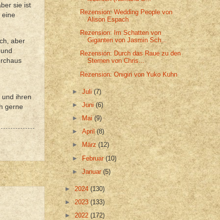
ber sie ist
Rezension: Wedding People von
 eine
Alison Espach
Rezension: Im Schatten von
Giganten von Jasmin Sch...
ch, aber
 und
Rezension: Durch das Raue zu den
urchaus
Sternen von Chris...
Rezension: Onigiri von Yuko Kuhn
►
Juli
(7)
 und ihren
►
Juni
(6)
ch gerne
►
Mai
(9)
►
April
(8)
►
März
(12)
►
Februar
(10)
►
Januar
(5)
►
2024
(130)
►
2023
(133)
►
2022
(172)