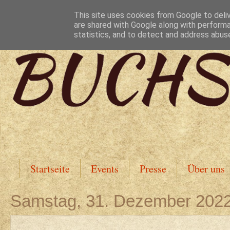
This site uses cookies from Google to deliv
are shared with Google along with performa
statistics, and to detect and address abus
Startseite
Events
Presse
Über uns
Samstag, 31. Dezember 202