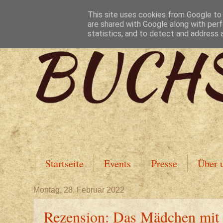
This site uses cookies from Google to d
are shared with Google along with perf
statistics, and to detect and address 
Startseite
Events
Presse
Über 
Montag, 28. Februar 2022
Rezension: Das Mädchen mit 