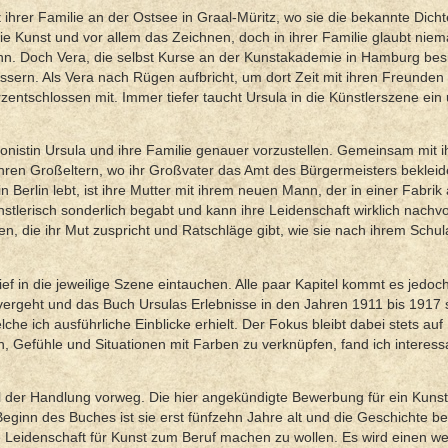
hrer Familie an der Ostsee in Graal-Müritz, wo sie die bekannte Dicht
die Kunst und vor allem das Zeichnen, doch in ihrer Familie glaubt nie
kann. Doch Vera, die selbst Kurse an der Kunstakademie in Hamburg bes
essern. Als Vera nach Rügen aufbricht, um dort Zeit mit ihren Freunden
entschlossen mit. Immer tiefer taucht Ursula in die Künstlerszene ein
gonistin Ursula und ihre Familie genauer vorzustellen. Gemeinsam mit i
ihren Großeltern, wo ihr Großvater das Amt des Bürgermeisters bekleide
n Berlin lebt, ist ihre Mutter mit ihrem neuen Mann, der in einer Fabrik 
stlerisch sonderlich begabt und kann ihre Leidenschaft wirklich nachvo
en, die ihr Mut zuspricht und Ratschläge gibt, wie sie nach ihrem Schu
tief in die jeweilige Szene eintauchen. Alle paar Kapitel kommt es jedo
vergeht und das Buch Ursulas Erlebnisse in den Jahren 1911 bis 1917 s
he ich ausführliche Einblicke erhielt. Der Fokus bleibt dabei stets auf 
, Gefühle und Situationen mit Farben zu verknüpfen, fand ich interess
l der Handlung vorweg. Die hier angekündigte Bewerbung für ein Kuns
Beginn des Buches ist sie erst fünfzehn Jahre alt und die Geschichte be
e Leidenschaft für Kunst zum Beruf machen zu wollen. Es wird einen we