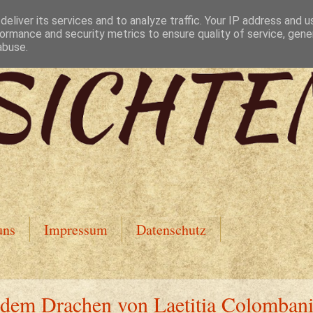
eliver its services and to analyze traffic. Your IP address and 
ormance and security metrics to ensure quality of service, gen
abuse.
uns
Impressum
Datenschutz
dem Drachen von Laetitia Colomban