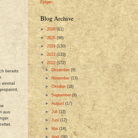
Folgen
Blog Archive
►
2026
(61)
►
2025
(98)
►
2024
(130)
►
2023
(133)
▼
2022
(172)
►
Dezember
(9)
ch bereits
n
►
November
(13)
s einmal
►
Oktober
(18)
gespannt,
►
September
(9)
►
August
(17)
ie
►
Juli
(13)
m aus
unger
►
Juni
(12)
ettet.
►
Mai
(14)
r
►
April
(16)