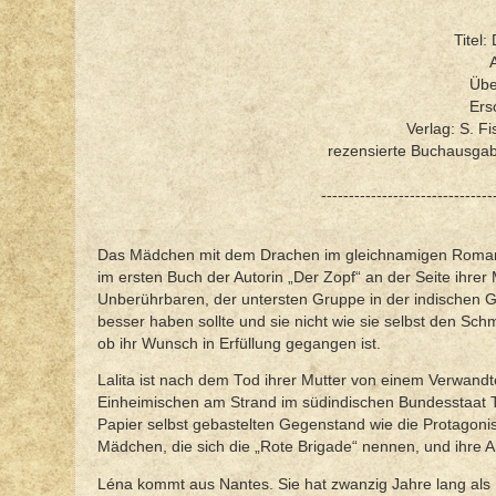
Titel
A
Übe
Ers
Verlag: S. Fi
rezensierte Buchausga
-------------------------------
Das Mädchen mit dem Drachen im gleichnamigen Roman der 
im ersten Buch der Autorin „Der Zopf“ an der Seite ihre
Unberührbaren, der untersten Gruppe in der indischen Ge
besser haben sollte und sie nicht wie sie selbst den S
ob ihr Wunsch in Erfüllung gegangen ist.
Lalita ist nach dem Tod ihrer Mutter von einem Verwand
Einheimischen am Strand im südindischen Bundesstaat T
Papier selbst gebastelten Gegenstand wie die Protagon
Mädchen, die sich die „Rote Brigade“ nennen, und ihre An
Léna kommt aus Nantes. Sie hat zwanzig Jahre lang als 