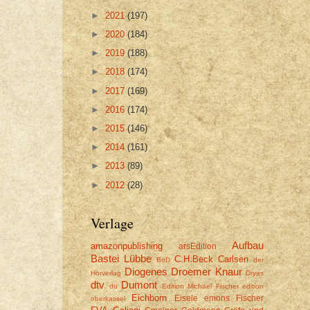
►
2021
(197)
►
2020
(184)
►
2019
(188)
►
2018
(174)
►
2017
(169)
►
2016
(174)
►
2015
(146)
►
2014
(161)
►
2013
(89)
►
2012
(28)
Verlage
Aufbau
amazonpublishing
arsEdition
Bastei Lübbe
C.H.Beck
Carlsen
BoD
der
Diogenes
Droemer Knaur
Hörverlag
Dryas
dtv
Dumont
du
Edition Michael Fischer
edition
Eichborn
Eisele
emons
Fischer
oberkassel