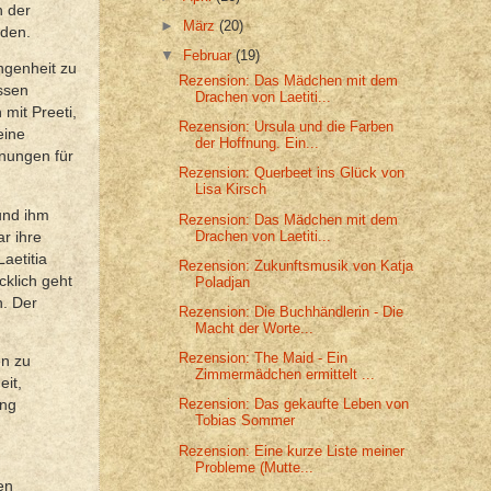
n der
►
März
(20)
nden.
▼
Februar
(19)
ngenheit zu
Rezension: Das Mädchen mit dem
ssen
Drachen von Laetiti...
mit Preeti,
Rezension: Ursula und die Farben
eine
der Hoffnung. Ein...
anungen für
Rezension: Querbeet ins Glück von
Lisa Kirsch
und ihm
Rezension: Das Mädchen mit dem
Drachen von Laetiti...
r ihre
aetitia
Rezension: Zukunftsmusik von Katja
cklich geht
Poladjan
n. Der
Rezension: Die Buchhändlerin - Die
Macht der Worte...
Rezension: The Maid - Ein
en zu
Zimmermädchen ermittelt ...
eit,
Rezension: Das gekaufte Leben von
ung
Tobias Sommer
Rezension: Eine kurze Liste meiner
Probleme (Mutte...
en