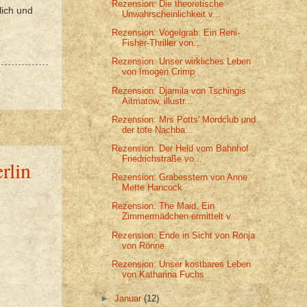
Rezension: Die theoretische
lich und
Unwahrscheinlichkeit v...
Rezension: Vogelgrab: Ein Reni-
Fisher-Thriller von...
Rezension: Unser wirkliches Leben
von Imogen Crimp
Rezension: Djamila von Tschingis
Aitmatow, illustr...
Rezension: Mrs Potts' Mordclub und
der tote Nachba...
Rezension: Der Held vom Bahnhof
Friedrichstraße vo...
rlin
Rezension: Grabesstern von Anne
Mette Hancock
Rezension: The Maid. Ein
Zimmermädchen ermittelt v...
Rezension: Ende in Sicht von Ronja
von Rönne
Rezension: Unser kostbares Leben
von Katharina Fuchs
►
Januar
(12)