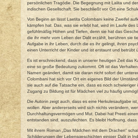
persönlichen Tragödie. Die Begegnung mit Lalita und der
indischen Gesellschaft. Sie beschließt vor Ort eine Sch
Von Beginn an lässt Laetita Colombani keine Zweifel a
kämpfen hat. Das, was sie erlebt hat, wird im Laufe des
gefühlmäßig Höhen und Tiefen, denn sie hat das Geschehe
die ihr mehr vom Leben der Dalit erzählt, berühren sie tie
Aufgabe in ihr Leben, durch die es ihr gelingt, ihren ps
einen Unterricht der Kinder und ist erstaunt und betrübt
Es ist erschreckend, dass in unserer heutigen Zeit das
eine so große Bedeutung zukommt. Oft ist das Verhalten
Namen geändert, damit sie daran nicht sofort der unteren
Colombani hat sich vor Ort ein eigenes Bild der Umständ
sie auch auf die Tatsache ein, dass es noch schwieriger i
Zugang zu Bildung ist für Mädchen viel zu häufig unmögl
Die Autorin zeigt auch, dass es eine Herkulesaufgabe ist
wollen. Aber andererseits wird sich nichts verändern, wen
Durchhaltungsvermögen und Mut. Dabei hat Preeti einen
entstanden sind, auszufechten. Es bleibt Hoffnung, dass
Mit ihrem Roman „Das Mädchen mit dem Drachen“ schaffte
Schilderungen der Lebensgeschichten einiger Dalit in Indi