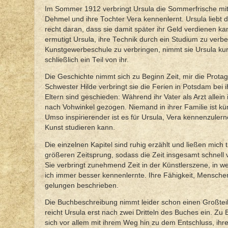
Im Sommer 1912 verbringt Ursula die Sommerfrische mit i
Dehmel und ihre Tochter Vera kennenlernt. Ursula liebt 
recht daran, dass sie damit später ihr Geld verdienen 
ermutigt Ursula, ihre Technik durch ein Studium zu verb
Kunstgewerbeschule zu verbringen, nimmt sie Ursula kurz
schließlich ein Teil von ihr.
Die Geschichte nimmt sich zu Beginn Zeit, mir die Prota
Schwester Hilde verbringt sie die Ferien in Potsdam bei 
Eltern sind geschieden: Während ihr Vater als Arzt allein i
nach Vohwinkel gezogen. Niemand in ihrer Familie ist kün
Umso inspirierender ist es für Ursula, Vera kennenzulern
Kunst studieren kann.
Die einzelnen Kapitel sind ruhig erzählt und ließen mich 
größeren Zeitsprung, sodass die Zeit insgesamt schnell 
Sie verbringt zunehmend Zeit in der Künstlerszene, in welc
ich immer besser kennenlernte. Ihre Fähigkeit, Menschen
gelungen beschrieben.
Die Buchbeschreibung nimmt leider schon einen Großtei
reicht Ursula erst nach zwei Dritteln des Buches ein. Zu 
sich vor allem mit ihrem Weg hin zu dem Entschluss, ihr