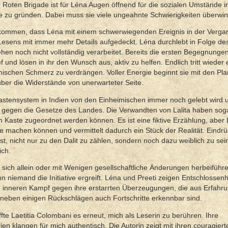
 Roten Brigade ist für Léna Augen öffnend für die sozialen Umstände i
ule zu gründen. Dabei muss sie viele ungeahnte Schwierigkeiten überwi
ufkommen, dass Léna mit einem schwerwiegenden Ereignis in der Verga
 Lesens mit immer mehr Details aufgedeckt. Léna durchlebt in Folge de
n noch nicht vollständig verarbeitet. Bereits die ersten Begegnungen 
f und lösen in ihr den Wunsch aus, aktiv zu helfen. Endlich tritt wieder 
ychischen Schmerz zu verdrängen. Voller Energie beginnt sie mit den Pl
 über die Widerstände von unerwarteter Seite.
 Kastensystem in Indien von den Einheimischen immer noch gelebt wird 
 gegen die Gesetze des Landes. Die Verwandten von Lalita haben soga
 Kaste zugeordnet werden können. Es ist eine fiktive Erzählung, aber L
e machen können und vermittelt dadurch ein Stück der Realität. Eindrü
st, nicht nur zu den Dalit zu zählen, sondern noch dazu weiblich zu sei
ich.
, sich allein oder mit Wenigen gesellschaftliche Änderungen herbeiführ
n niemand die Initiative ergreift. Léna und Preeti zeigen Entschlossenh
 inneren Kampf gegen ihre erstarrten Überzeugungen, die aus Erfahr
 neben einigen Rückschlägen auch Fortschritte erkennbar sind.
 Laetitia Colombani es erneut, mich als Leserin zu berühren. Ihre
en klangen für mich authentisch. Die Autorin zeigt mit ihren couragiert