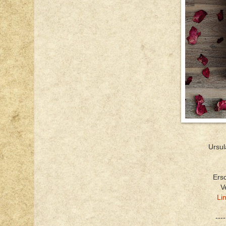
Ursul
Ers
V
Li
----