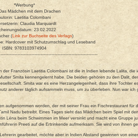
*Werbung*
: Das Mädchen mit dem Drachen
utorin: Laetitia Colombani
rsetzerin: Claudia Marquardt
cheinungsdatum: 23.02.2022
scher (
Link zur Buchseite des Verlags
)
be: Hardcover mit Schutzumschlag und Leseband
ISBN: 9783103974904
----------------------------------------------------------------
Französin Laetitia Colombani ist die in Indien lebende Lalita, die i
r Mutter Smita kennengelernt habe. Die beiden gehören zu den Dalit, de
sellschaft. Smita war es eine Herzangelegenheit, dass ihre Tochter e
chmutz anderer täglich aufsammeln muss, um zu überleben. Nun war ich 
ten aufgenommen worden, der mit seiner Frau ein Fischrestaurant für d
amil Nadu betreibt. Eines Tages sieht das Mädchen beim Spiel mit de
istin Léna beim Schwimmen im Meer versinkt und macht eine Gruppe j
führerin Preeti auf die Ertrinkende aufmerksam. Sie wird von ihnen ger
Lehrerin gearbeitet, möchte aber in Indien Abstand gewinnen von eine