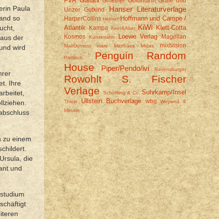
FVA
Galiani
Gmeiner
Goldmann
Gräfe und
erin Paula
Hanser Literaturverlage
Unzer
Gutkind
mand so
Hoffmann und Campe /
HarperCollins
Helmer
KiWi
Atlantik
Klett-Cotta
ucht,
Kampa
Kein&Aber
Loewe Verlag
Kosmos
Magellan
 aus der
Kunstmann
mixtvision
MairDumont
mare
Matthaes
Midas
 und wird
Penguin Random
Pattloch
House
Piper/Pendo/ivi
Ravensburger
hrer
Rowohlt
S. Fischer
t. Ihre
Verlage
Suhrkamp/Insel
arbeitet,
Schöffling & Co.
Ullstein Buchverlage
wbg
Thiele
Woywod &
llziehen.
Meurer
labschluss
ch zu einem
childert.
Ursula, die
ant und
tstudium
schäftigt
iteren