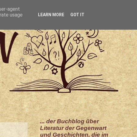
user-agent
erate usage
LEARN MORE
GOT IT
... der Buchblog über
Literatur der Gegenwart
i
und Geschichten, die im