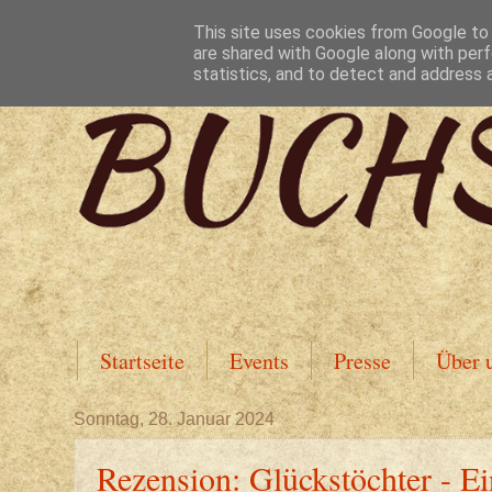
This site uses cookies from Google to d
are shared with Google along with perf
statistics, and to detect and address 
Startseite
Events
Presse
Über 
Sonntag, 28. Januar 2024
Rezension: Glückstöchter - Ei