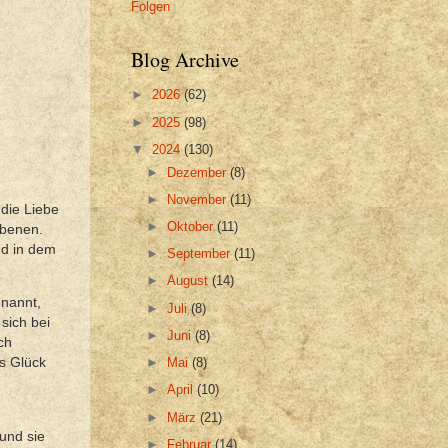
Folgen
Blog Archive
►
2026
(62)
►
2025
(98)
▼
2024
(130)
►
Dezember
(8)
►
November
(11)
die Liebe
►
Oktober
(11)
ebenen.
nd in dem
►
September
(11)
►
August
(14)
enannt,
►
Juli
(8)
sich bei
►
Juni
(8)
ch
es Glück
►
Mai
(8)
►
April
(10)
►
März
(21)
und sie
►
Februar
(14)