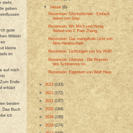
 steht,
▼
Januar
(6)
nde geben
Rezension: Glückstöchter - Einfach
einflussen
lieben von Step...
Rezension: Wo Milch und Honig
rch gute
fließen von C Pam Zhang
chen Mitteln
Rezension: Das mangelnde Licht von
 es
Nino Haratischwili
ut kleine
Rezension: Lichtungen von Iris Wolff
ails im
Rezension: Glutspur - Die Wurzeln
des Schmerzes vo...
e auf mich
Rezension: Eigentum von Wolf Haas
rkt
. Zum Ende
►
2023
(133)
 erklärt
►
2022
(172)
►
2021
(197)
den beiden
►
2020
(184)
d. Das Buch
ebe ich
►
2019
(188)
►
2018
(174)