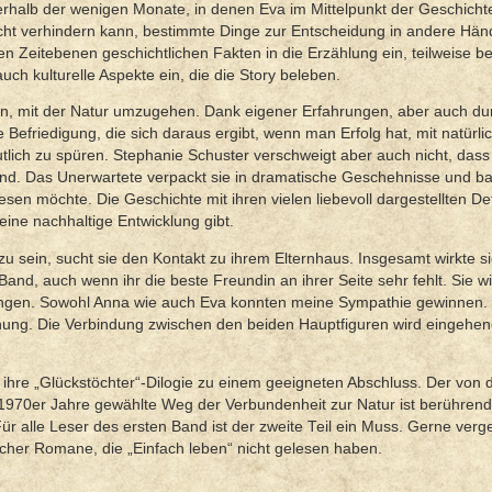
erhalb der wenigen Monate, in denen Eva im Mittelpunkt der Geschichte
 nicht verhindern kann, bestimmte Dinge zur Entscheidung in andere Hä
 Zeitebenen geschichtlichen Fakten in die Erzählung ein, teilweise be
uch kulturelle Aspekte ein, die die Story beleben.
en, mit der Natur umzugehen. Dank eigener Erfahrungen, aber auch du
 Befriedigung, die sich daraus ergibt, wenn man Erfolg hat, mit natürli
utlich zu spüren. Stephanie Schuster verschweigt aber auch nicht, dass
sind. Das Unerwartete verpackt sie in dramatische Geschehnisse und ba
esen möchte. Die Geschichte mit ihren vielen liebevoll dargestellten Det
eine nachhaltige Entwicklung gibt.
 sein, sucht sie den Kontakt zu ihrem Elternhaus. Insgesamt wirkte si
and, auch wenn ihr die beste Freundin an ihrer Seite sehr fehlt. Sie wi
inungen. Sowohl Anna wie auch Eva konnten meine Sympathie gewinnen
dnung. Die Verbindung zwischen den beiden Hauptfiguren wird eingehend
 ihre „Glückstöchter“-Dilogie zu einem geeigneten Abschluss. Der von 
1970er Jahre gewählte Weg der Verbundenheit zur Natur ist berühren
 Für alle Leser des ersten Band ist der zweite Teil ein Muss. Gerne verg
cher Romane, die „Einfach leben“ nicht gelesen haben.