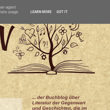
user-agent
erate usage
LEARN MORE
GOT IT
... der Buchblog über
Literatur der Gegenwart
und Geschichten, die im