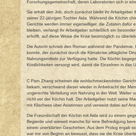
Forschungsgemeinschaft, deren Laboratorien sich in eine
Sie erhält den Job, doch zunächst bleibt ihr Arbeitgeber 
seiner 22-jährigen Tochter Aida. Während die Köchin chi
Gerichte werden immer eigenwilliger, die Zutaten dafür e
bleiben, verlangt ihr Arbeitgeber schließlich ein besonderes
erhofft, auf diese Weise die Krise bestmöglich zu überle
Die Autorin schrieb den Roman während der Pandemie. Ic
konnte, der zunächst durch die Klimakrise alltägliche Di
Nahrungsmitteln zur Verfügung hatte. Die Köchin begegn
Köstlichkeiten versorgt wird, damit die Einzelnen in das
C Pam Zhang scheinen die wohlschmeckendsten Gerichte, 
bekam, verschwand dieser wieder in Anbetracht der Menge 
ungerechte Verteilung von Nahrung in der Welt. Weiter u
nicht vor der Köchin halt. Der Arbeitgeber nutzt seine Ma
mit Klischees über Asiatinnen und verweist dabei auf Ansi
Die Freundschaft der Köchin mit Aida wird zu einem gege
Begierde und wieweit manche für eine Befriedigung ber
einem unerklärten Geschehen. Aus dem Prolog ergab sich
war mir von Beginn an bewusst, dass sie die Krise überl