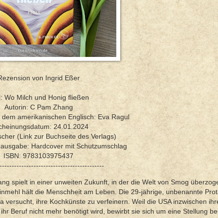
Rezension von Ingrid Eßer
el: Wo Milch und Honig fließen
Autorin: C Pam Zhang
s dem amerikanischen Englisch: Eva Ragul
cheinungsdatum: 24.01.2024
ischer (Link zur Buchseite des Verlags)
hausgabe: Hardcover mit Schutzumschlag
ISBN: 9783103975437
-------------------------------------------
 spielt in einer unweiten Zukunft, in der die Welt von Smog überzoge
nmehl hält die Menschheit am Leben. Die 29-jährige, unbenannte Prot
pa versucht, ihre Kochkünste zu verfeinern. Weil die USA inzwischen ih
ihr Beruf nicht mehr benötigt wird, bewirbt sie sich um eine Stellung be