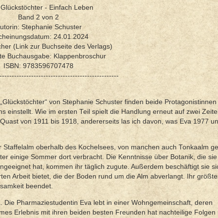
: Glückstöchter - Einfach Leben
Band 2 von 2
utorin: Stephanie Schuster
cheinungsdatum: 24.01.2024
cher (Link zur Buchseite des Verlags)
rte Buchausgabe: Klappenbroschur
ISBN: 9783596707478
-------------------------------------------------
„Glückstöchter“ von Stephanie Schuster finden beide Protagonistinnen 
einstellt. Wie im ersten Teil spielt die Handlung erneut auf zwei Zeit
 Quast von 1911 bis 1918, andererseits las ich davon, was Eva 1977 u
 der Staffelalm oberhalb des Kochelsees, von manchen auch Tonkaalm g
ter einige Sommer dort verbracht. Die Kenntnisse über Botanik, die sie 
angeeignet hat, kommen ihr täglich zugute. Außerdem beschäftigt sie si
rten Arbeit bietet, die der Boden rund um die Alm abverlangt. Ihr größt
insamkeit beendet.
. Die Pharmaziestudentin Eva lebt in einer Wohngemeinschaft, deren
s Erlebnis mit ihren beiden besten Freunden hat nachteilige Folgen 