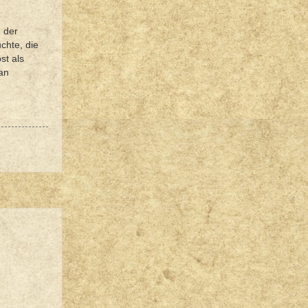
 der
chte, die
st als
 an