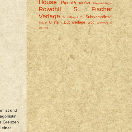
House
Piper/Pendo/ivi
Ravensburger
Rowohlt
S. Fischer
Verlage
Suhrkamp/Insel
Schöffling & Co.
Ullstein Buchverlage
wbg
Thiele
Woywod &
Meurer
n ist und
agonistin
re Grenzen
i einer