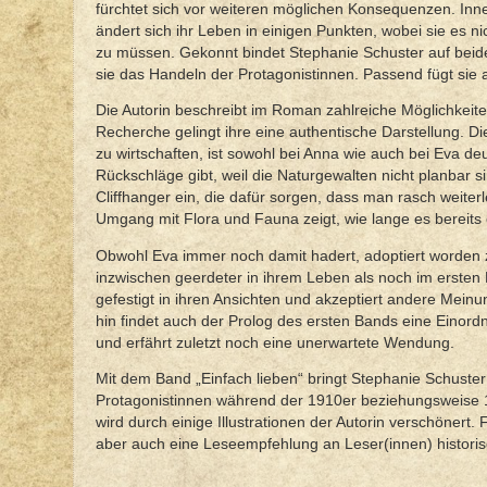
fürchtet sich vor weiteren möglichen Konsequenzen. Inn
ändert sich ihr Leben in einigen Punkten, wobei sie es
zu müssen. Gekonnt bindet Stephanie Schuster auf beiden
sie das Handeln der Protagonistinnen. Passend fügt sie a
Die Autorin beschreibt im Roman zahlreiche Möglichkeit
Recherche gelingt ihre eine authentische Darstellung. Die
zu wirtschaften, ist sowohl bei Anna wie auch bei Eva de
Rückschläge gibt, weil die Naturgewalten nicht planbar 
Cliffhanger ein, die dafür sorgen, dass man rasch weiterl
Umgang mit Flora und Fauna zeigt, wie lange es bereits 
Obwohl Eva immer noch damit hadert, adoptiert worden zu
inzwischen geerdeter in ihrem Leben als noch im ersten B
gefestigt in ihren Ansichten und akzeptiert andere Me
hin findet auch der Prolog des ersten Bands eine Einor
und erfährt zuletzt noch eine unerwartete Wendung.
Mit dem Band „Einfach lieben“ bringt Stephanie Schuster
Protagonistinnen während der 1910er beziehungsweise 
wird durch einige Illustrationen der Autorin verschönert.
aber auch eine Leseempfehlung an Leser(innen) historis