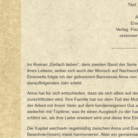
Titel
A
Ers
Verlag: Fis
rezensie
-----------------
Im Roman „Einfach lieben“, dem zweiten Band der Serie 
ihres Lebens, wobei sich auch der Wunsch auf Nachwuchs 
Einerseits folgte ich der geborenen Baronesse Anna von
darauffolgenden Jahr erlebt.
Anna hat für sich entschieden, dass sie sich allein auf
zurechtfinden wird. Ihre Familie hat vor dem Tod der Mut
der Arbeit mit ihrem Vater auf dem familieneigenen Gut 
weiterhin mit Töpferei, was ihr einen Ausgleich zu der ha
erfährt sie, als ihre Liebe erwidert wird und diese ihre E
Die Kapitel wechseln regelmäßig zwischen Anna und Eva
Bewohner(innen) meist harmonieren. Aber ein gemeinsame