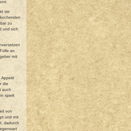
int.
et sie
u kochenden
tbar zu
rd und sich
inversetzen
Fülle an
geber mit
 Appetit
r die
t auch
n spielt
eit von
pt und mit
t, dadurch
Gegenwart