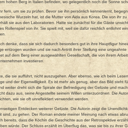
m hohen Berg in Italien befinden, wo gelegentlich noch die Sonne sche
ihr fern, um sie zu prüfen. Bevor sie ihn persönlich kennenlernt, begegn
nesische Wurzeln hat, ist die Mutter von Aida aus Korea. Die von ihr z
rhält sie aus den Laboratorien. Hatte sie zunächst für die Gäste unsich
 Rollenspiel von ihr. Sie spielt mit, weil sie dafür reichlich entlohnt wi
ben.
h denke, dass sie sich dadurch besonders gut in ihre Hauptfigur hine
nge entzogen wurden und sie nach Antritt ihrer Stellung eine ungeahnte 
et auf dem Berg einer ausgewählten Gesellschaft, die von ihrem Arbeit
 Unternehmen investieren.
die sie aufführt, nicht auszugehen. Aber ebenso, wie ich beim Lesen
und der Eigenwilligkeit. Es ist mehr als genug, aber das Bild steht fü
nd weiter dreht sich die Spirale der Befriedigung der Gelüste und mach
cht dazu aus, seine Angestellte seinem Willen unterzuordnen. Die Autori
chten, wie sie oft unreflektiert verwendet werden.
nseitigen Entdecken weiterer Gelüste. Die Autorin zeigt die Unendlichk
eit sind, zu gehen. Der Roman endete meiner Meinung nach etwas abru
 bereits, dass die Köchin die Geschichte aus der Retrospektive erzähl
eben würde. Der Schluss erzählt im Überflug das, was sie bis zu ihrer 