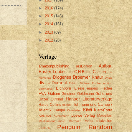
►
2017
(169)
►
2016
(174)
►
2015
(146)
►
2014
(161)
►
2013
(89)
►
2012
(28)
Verlage
Aufbau
amazonpublishing
arsEdition
Bastei Lübbe
C.H.Beck
Carlsen
BoD
der
Diogenes
Droemer Knaur
Hörverlag
Dryas
dtv
Dumont
du
Edition Michael Fischer
edition
Eichborn
Eisele
emons
Fischer
oberkassel
FVA
Galiani
Gmeiner
Goldmann
Gräfe und
Hanser Literaturverlage
Unzer
Gutkind
Hoffmann und Campe /
HarperCollins
Helmer
KiWi
Atlantik
Klett-Cotta
Kampa
Kein&Aber
Loewe Verlag
Kosmos
Magellan
Kunstmann
mixtvision
MairDumont
mare
Matthaes
Midas
Penguin Random
Pattloch