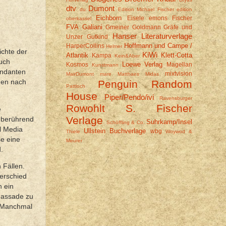
dtv
Dumont
du
Edition Michael Fischer
edition
Eichborn
Eisele
emons
Fischer
oberkassel
FVA
Galiani
Gmeiner
Goldmann
Gräfe und
Hanser Literaturverlage
Unzer
Gutkind
Hoffmann und Campe /
HarperCollins
Helmer
ichte der
KiWi
Atlantik
Klett-Cotta
Kampa
Kein&Aber
Buch
Loewe Verlag
Kosmos
Magellan
Kunstmann
andanten
mixtvision
MairDumont
mare
Matthaes
Midas
Penguin Random
 den nach
Pattloch
House
Piper/Pendo/ivi
Ravensburger
Rowohlt
S. Fischer
e
Verlage
 berührend
Suhrkamp/Insel
Schöffling & Co.
l Media
Ullstein Buchverlage
wbg
Thiele
Woywod &
se eine
Meurer
.
 Fällen.
terschied
n ein
 Fassade zu
. Manchmal