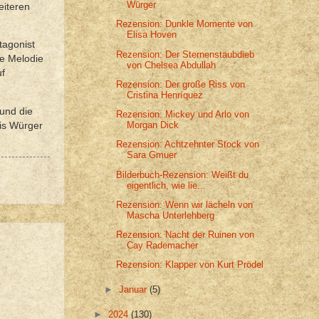
Würger
eiteren
Rezension: Dunkle Momente von
Elisa Hoven
tagonist
Rezension: Der Sternenstaubdieb
ie Melodie
von Chelsea Abdullah
uf
Rezension: Der große Riss von
Cristina Henríquez
und die
Rezension: Mickey und Arlo von
Morgan Dick
kis Würger
Rezension: Achtzehnter Stock von
Sara Gmuer
Bilderbuch-Rezension: Weißt du
eigentlich, wie lie...
Rezension: Wenn wir lächeln von
Mascha Unterlehberg
Rezension: Nacht der Ruinen von
Cay Rademacher
Rezension: Klapper von Kurt Prödel
►
Januar
(5)
►
2024
(130)