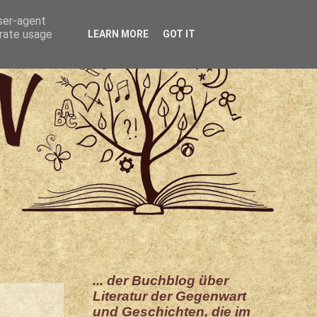
user-agent
erate usage
LEARN MORE
GOT IT
... der Buchblog über
Literatur der Gegenwart
und Geschichten, die im