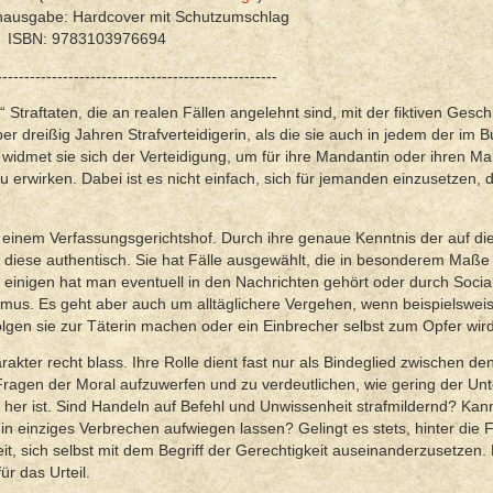
hausgabe: Hardcover mit Schutzumschlag
ISBN: 9783103976694
---------------------------------------------------
traftaten, die an realen Fällen angelehnt sind, mit der fiktiven Gesch
ber dreißig Jahren Strafverteidigerin, als die sie auch in jedem der im 
t widmet sie sich der Verteidigung, um für ihre Mandantin oder ihren M
 erwirken. Dabei ist es nicht einfach, sich für jemanden einzusetzen,
 an einem Verfassungsgerichtshof. Durch ihre genaue Kenntnis der auf di
diese authentisch. Sie hat Fälle ausgewählt, die in besonderem Maße
einigen hat man eventuell in den Nachrichten gehört oder durch Socia
smus. Es geht aber auch um alltäglichere Vergehen, wenn beispielswei
lgen sie zur Täterin machen oder ein Einbrecher selbst zum Opfer wird
kter recht blass. Ihre Rolle dient fast nur als Bindeglied zwischen den
 Fragen der Moral aufzuwerfen und zu verdeutlichen, wie gering der Un
her ist. Sind Handeln auf Befehl und Unwissenheit strafmildernd? Kan
n einziges Verbrechen aufwiegen lassen? Gelingt es stets, hinter die
t, sich selbst mit dem Begriff der Gerechtigkeit auseinanderzusetzen
r das Urteil.