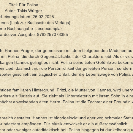
Titel: Für Polina
Autor: Takis Würger
cheinungsdatum: 26.02.2025
enes (Link zur Buchseite des Verlags)
erte Buchausgabe: Leseexemplar
Hardcover-Ausgabe: 9783257073355
------------------------------------------------
eht Hannes Prager, der gemeinsam mit dem titelgebenden Mädchen au
mit Polina, die durch Gegensätzlichkeit der Charaktere lebt. Als er vie
rtkargen Hannes gelingt es nicht, Polina seine tiefen Gefühle zu bekenn
n Lied, das nicht nur die Persönlichkeit der geliebten Person, sonder
päter geschieht ein tragischer Unfall, der die Lebenswege von Polina
chtigen familiären Hintergrund. Fritzi, die Mutter von Hannes, wird uner
iere als Juristin auf. Sie zieht als Untermieterin mit ihrem Sohn in ein
nächst abweisenden alten Herrn. Polina ist die Tochter einer Freundin v
tenreich gestaltet. Hannes ist blondgelockt und eher von schmaler Statu
als wundersam empfinden. Für Musik entwickelt er ein außergewöhnlich
hr oder weniger autodidaktisch bei. Polina hingegen ist dunkelhaarig u