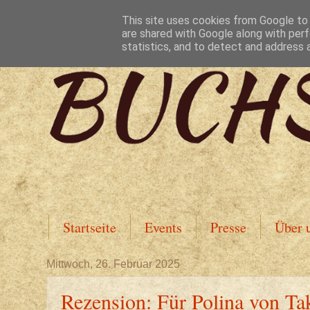
This site uses cookies from Google to d
are shared with Google along with perf
statistics, and to detect and address 
Startseite
Events
Presse
Über 
Mittwoch, 26. Februar 2025
Rezension: Für Polina von Ta