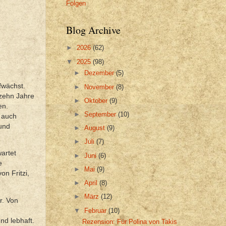
Folgen
Blog Archive
►
2026
(62)
▼
2025
(98)
►
Dezember
(5)
fwächst.
►
November
(8)
rzehn Jahre
►
Oktober
(9)
en.
►
September
(10)
n auch
 und
►
August
(9)
►
Juli
(7)
wartet
►
Juni
(6)
e
►
Mai
(9)
on Fritzi,
►
April
(8)
►
März
(12)
r. Von
▼
Februar
(10)
nd lebhaft.
Rezension: Für Polina von Takis