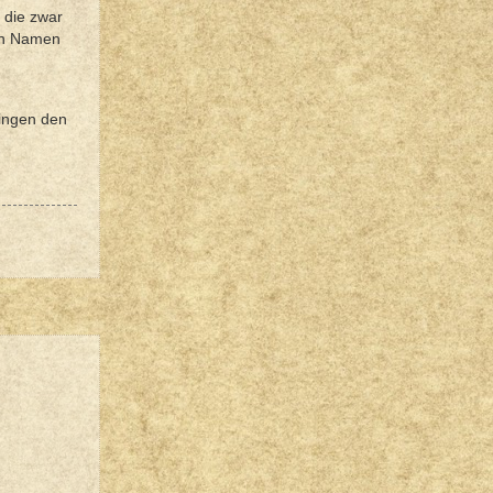
 die zwar
den Namen
ringen den