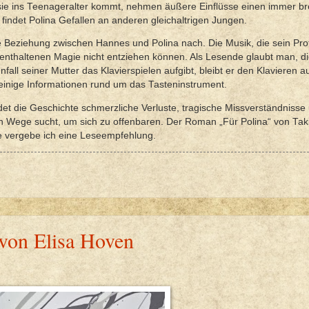
s sie ins Teenageralter kommt, nehmen äußere Einflüsse einen immer br
findet Polina Gefallen an anderen gleichaltrigen Jungen.
ie Beziehung zwischen Hannes und Polina nach. Die Musik, die sein Pro
in enthaltenen Magie nicht entziehen können. Als Lesende glaubt man, d
l seiner Mutter das Klavierspielen aufgibt, bleibt er den Klavieren a
inige Informationen rund um das Tasteninstrument.
 die Geschichte schmerzliche Verluste, tragische Missverständnisse 
nen Wege sucht, um sich zu offenbaren. Der Roman „Für Polina“ von Ta
rne vergebe ich eine Leseempfehlung.
von Elisa Hoven