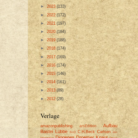
►
2023
(133)
►
2022
(172)
►
2021
(197)
►
2020
(184)
►
2019
(188)
►
2018
(174)
►
2017
(169)
►
2016
(174)
►
2015
(146)
►
2014
(161)
►
2013
(89)
►
2012
(28)
Verlage
Aufbau
amazonpublishing
arsEdition
Bastei Lübbe
C.H.Beck
Carlsen
BoD
der
Diogenes
Droemer Knaur
Hörverlag
Dryas