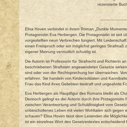
rezensierte Buc
------------------
Elisa Hoven verbindet in ihrem Roman „Dunkle Momente“ S
Protagonistin Eva Herbergen. Die Protagonistin ist seit ü
vorgestellten neun Verbrechen fungiert. Mit Leidenschaf
einen Freispruch oder ein möglichst geringes Strafmaß zu
eigener Meinung vermutlich schuldig ist.
Die Autorin ist Professorin für Strafrecht und Richterin
beschriebenen Straftaten angewendeten Gesetze wirken 
sind oder von der Rechtsprechung her überraschen. Von 
erfahren. Sie handeln von Kindersoldaten und Kannibali
Frau das Kind ihres Geliebten bestraft und ungeahnte Fo
Eva Herbergen als Hauptfigur des Romans bleibt als Chara
Dennoch gelingt es der Autorin durch ihre Protagonistin
zwischen Verantwortung und Schuldlosigkeit vom Gesetz 
unbescholtenes Leben mit vielen Wohltaten sich gegen ei
schauen? Elisa Hoven lässt dem Lesenden die Möglichkei
ist ein einzelnes Wort des Gesetzestextes entscheidend fü