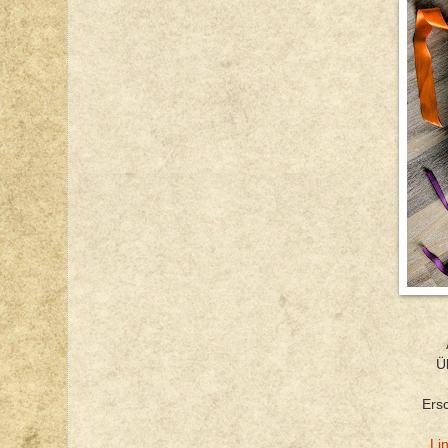
Ü
Ers
Li