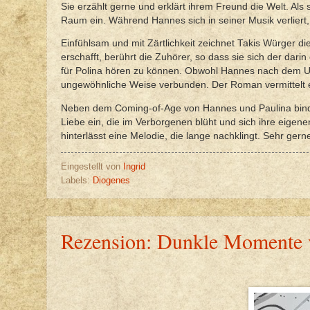
Sie erzählt gerne und erklärt ihrem Freund die Welt. Al
Raum ein. Während Hannes sich in seiner Musik verliert, 
Einfühlsam und mit Zärtlichkeit zeichnet Takis Würger d
erschafft, berührt die Zuhörer, so dass sie sich der dar
für Polina hören zu können. Obwohl Hannes nach dem Unfal
ungewöhnliche Weise verbunden. Der Roman vermittelt e
Neben dem Coming-of-Age von Hannes und Paulina bindet
Liebe ein, die im Verborgenen blüht und sich ihre eige
hinterlässt eine Melodie, die lange nachklingt. Sehr ge
Eingestellt von
Ingrid
Labels:
Diogenes
Rezension: Dunkle Momente 