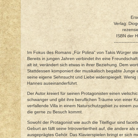
Ers
Verlag: Diog
rezensi
ISBN der 
---------------
Im Fokus des Romans „Für Polina“ von Takis Würger st
Bereits in jungen Jahren verbindet ihn eine Freundschaft 
alt ist, verändert sich etwas in ihrer Beziehung. Dem wo
Stattdessen komponiert der musikalisch begabte Junge ei
seine eigene Sehnsucht und Liebe widerspiegelt. Wenig s
Hannes auseinanderführt.
Der Autor kreiert für seinen Protagonisten einen vielschi
schwanger und gibt ihre beruflichen Träume von einer Karr
verfallende Villa in einem Naturschutzgebiet zu einem zu
die gerne zu Besuch kommt.
Sowohl der Protagonist wie auch die Titelfigur sind facet
Geburt an fällt seine Introvertiertheit auf, die andere 
ausgeprägtes Gehör. Das Klavierspielen bringt er sich me