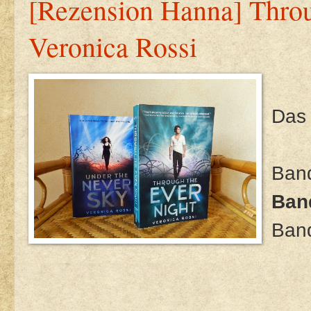
[Rezension Hanna] Throu
Veronica Rossi
Das 
Band
Band
Band