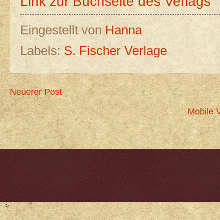
Link zur Buchseite des Verlags
Eingestellt von
Hanna
Labels:
S. Fischer Verlage
Neuerer Post
Mobile 
-->