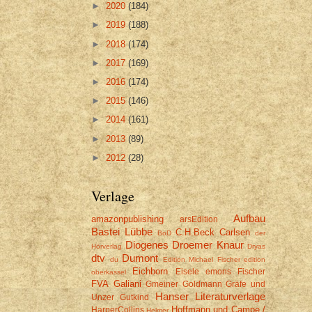
►
2020
(184)
►
2019
(188)
►
2018
(174)
►
2017
(169)
►
2016
(174)
►
2015
(146)
►
2014
(161)
►
2013
(89)
►
2012
(28)
Verlage
Aufbau
amazonpublishing
arsEdition
Bastei Lübbe
C.H.Beck
Carlsen
BoD
der
Diogenes
Droemer Knaur
Hörverlag
Dryas
dtv
Dumont
du
Edition Michael Fischer
edition
Eichborn
Eisele
emons
Fischer
oberkassel
FVA
Galiani
Gmeiner
Goldmann
Gräfe und
Hanser Literaturverlage
Unzer
Gutkind
Hoffmann und Campe /
HarperCollins
Helmer