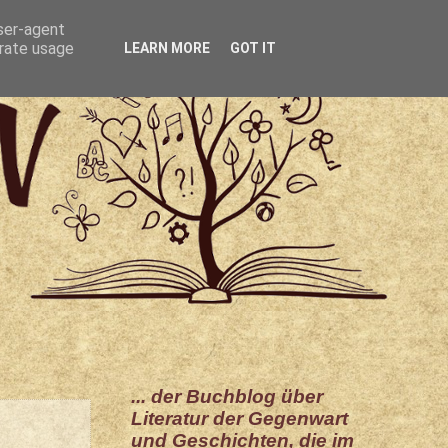
user-agent
erate usage
LEARN MORE
GOT IT
... der Buchblog über
Literatur der Gegenwart
und Geschichten, die im