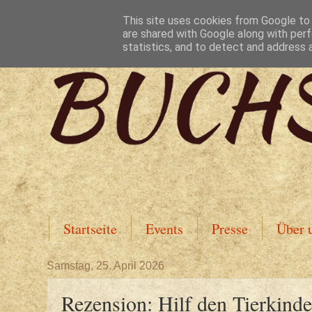
This site uses cookies from Google to d
are shared with Google along with perf
statistics, and to detect and address 
Startseite
Events
Presse
Über 
Samstag, 25. April 2026
Rezension: Hilf den Tierkind