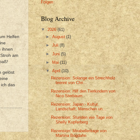
Folgen
Blog Archive
▼
2026
(61)
zum Helfen
►
August
(1)
ine
►
Juli
(8)
m ihnen
►
Juni
(5)
 Stroh am
Spaß!
►
Mai
(11)
▼
April
(10)
m gelöst
Rezension: Solange ein Streichholz
eine
brennt von Chri...
 ich das
Rezension: Hilf den Tierkindern von
Nico Sterbaum
Rezension: Japan - Kultur,
Landschaft, Menschen un...
Rezension: Stunden wie Tage von
Shelly Kupferberg
Rezension: Mirabellentage von
Martina Bogdahn