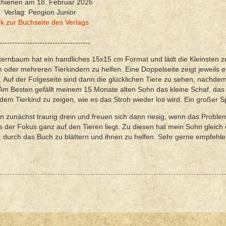
chienen am 18. Februar 2026
Verlag: Pengion Junior
nk zur Buchseite des Verlags
------------------------------------
ternbaum hat ein handliches 15x15 cm Format und lädt die Kleinsten 
 oder mehreren Tierkindern zu helfen. Eine Doppelseite zeigt jeweils e
t. Auf der Folgeseite sind dann die glücklichen Tiere zu sehen, nachde
 Am Besten gefällt meinem 15 Monate alten Sohn das kleine Schaf, das
dem Tierkind zu zeigen, wie es das Stroh wieder los wird. Ein großer 
ken zunächst traurig drein und freuen sich dann riesig, wenn das Proble
ss der Fokus ganz auf den Tieren liegt. Zu diesen hat mein Sohn gleich 
, durch das Buch zu blättern und ihnen zu helfen. Sehr gerne empfehle