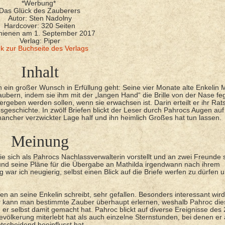
*Werbung*
Das Glück des Zauberers
Autor: Sten Nadolny
Hardcover: 320 Seiten
hienen am 1. September 2017
Verlag: Piper
nk zur Buchseite des Verlags
Inhalt
hn ein großer Wunsch in Erfüllung geht: Seine vier Monate alte Enkelin 
bern, indem sie ihm mit der „langen Hand“ die Brille von der Nase feg
bergeben werden sollen, wenn sie erwachsen ist. Darin erteilt er ihr Ra
eschichte. In zwölf Briefen blickt der Leser durch Pahrocs Augen auf
ancher verzwickter Lage half und ihn heimlich Großes hat tun lassen.
Meinung
ie sich als Pahrocs Nachlassverwalterin vorstellt und an zwei Freunde s
d seine Pläne für die Übergabe an Mathilda irgendwann nach ihrem
war ich neugierig, selbst einen Blick auf die Briefe werfen zu dürfen 
gen an seine Enkelin schreibt, sehr gefallen. Besonders interessant wir
ter kann man bestimmte Zauber überhaupt erlernen, weshalb Pahroc di
 er selbst damit gemacht hat. Pahroc blickt auf diverse Ereignisse des 
völkerung miterlebt hat als auch einzelne Sternstunden, bei denen er 
scheidend beeinflusst hat.