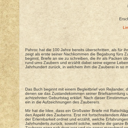
Ersc
Li
Pahroc hat die 100 Jahre bereits überschritten, als für i
zeigt als erste seiner Nachkommen die Begabung fürs Zau
beginnt, Briefe an sie zu schreiben, die ihr als Packen ü
rund ums Zaubern und erzählt dabei seine eigene Lebensg
Jahrhundert zurück, in welchem ihm die Zauberei in so m
Das Buch beginnt mit einem Begleitbrief von Rejlander, d
denen sie das Zustandekommen seiner Briefsammlung un
achtzehnten Geburtstag erklärt. Nach dieser Einstimmung 
ein in die Aufzeichnungen des Zauberers.
Mir hat die Idee, dass ein Großvater Briefe mit Ratschlä
den Aspekt des Zauberns. Erst mit fortschreitendem Al
der Erlernbarkeit ordnet und erzählt, welche Erfahrungen
Jahrhunderts zurück, sowohl solche, welche die ganze Be
Zauberer ganz nah dran war und sie sogar manchmal ent