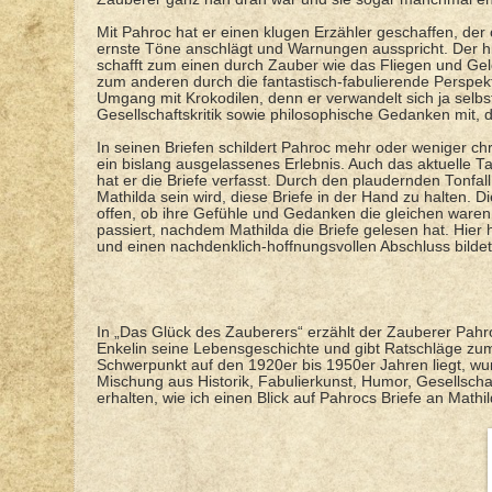
Mit Pahroc hat er einen klugen Erzähler geschaffen, der
ernste Töne anschlägt und Warnungen ausspricht. Der hi
schafft zum einen durch Zauber wie das Fliegen und Geld
zum anderen durch die fantastisch-fabulierende Perspekt
Umgang mit Krokodilen, denn er verwandelt sich ja selbst
Gesellschaftskritik sowie philosophische Gedanken mit, 
In seinen Briefen schildert Pahroc mehr oder weniger chr
ein bislang ausgelassenes Erlebnis. Auch das aktuelle 
hat er die Briefe verfasst. Durch den plaudernden Tonfall 
Mathilda sein wird, diese Briefe in der Hand zu halten. D
offen, ob ihre Gefühle und Gedanken die gleichen waren 
passiert, nachdem Mathilda die Briefe gelesen hat. Hier
und einen nachdenklich-hoffnungsvollen Abschluss bildet
In „Das Glück des Zauberers“ erzählt der Zauberer Pahro
Enkelin seine Lebensgeschichte und gibt Ratschläge zum
Schwerpunkt auf den 1920er bis 1950er Jahren liegt, wu
Mischung aus Historik, Fabulierkunst, Humor, Gesellschafts
erhalten, wie ich einen Blick auf Pahrocs Briefe an Mathi