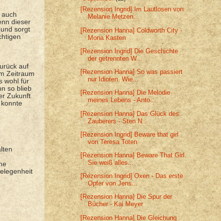
[Rezension Ingrid] Im Lautlosen von
r auch
Melanie Metzen...
enn dieser
 und sorgt
[Rezension Hanna] Coldworth City -
chtigen
Mona Kasten
[Rezension Ingrid] Die Geschichte
der getrennten W...
zurück auf
[Rezension Hanna] So was passiert
em Zeitraum
nur Idioten. Wie...
s wohl für
nn so blieb
[Rezension Hanna] Die Melodie
er Zukunft
meines Lebens - Anto...
 konnte
[Rezension Hanna] Das Glück des
Zauberers - Sten N...
[Rezension Ingrid] Beware that girl
von Teresa Toten
lten
[Rezension Hanna] Beware That Girl.
Sie weiß alles...
ne
Gelegenheit
[Rezension Ingrid] Oxen - Das erste
Opfer von Jens...
[Rezension Hanna] Die Spur der
Bücher - Kai Meyer
[Rezension Hanna] Die Gleichung