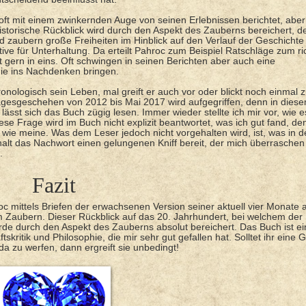
 oft mit einem zwinkernden Auge von seinen Erlebnissen berichtet, abe
storische Rückblick wird durch den Aspekt des Zauberns bereichert, d
 zaubern große Freiheiten im Hinblick auf den Verlauf der Geschichte
ive für Unterhaltung. Da erteilt Pahroc zum Beispiel Ratschläge zum ri
 gern in eins. Oft schwingen in seinen Berichten aber auch eine
die ins Nachdenken bringen.
onologisch sein Leben, mal greift er auch vor oder blickt noch einmal 
Tagesgeschehen von 2012 bis Mai 2017 wird aufgegriffen, denn in dies
lässt sich das Buch zügig lesen. Immer wieder stellte ich mir vor, wie e
iese Frage wird im Buch nicht explizit beantwortet, was ich gut fand, de
wie meine. Was dem Leser jedoch nicht vorgehalten wird, ist, was in d
 halt das Nachwort einen gelungenen Kniff bereit, der mich überraschen
.
Fazit
c mittels Briefen der erwachsenen Version seiner aktuell vier Monate a
 Zaubern. Dieser Rückblick auf das 20. Jahrhundert, bei welchem der
rde durch den Aspekt des Zauberns absolut bereichert. Das Buch ist ei
kritik und Philosophie, die mir sehr gut gefallen hat. Solltet ihr eine 
lda zu werfen, dann ergreift sie unbedingt!