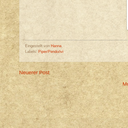
Eingestellt von
Hanna
Labels:
Piper/Pendo/ivi
Neuerer Post
Mo