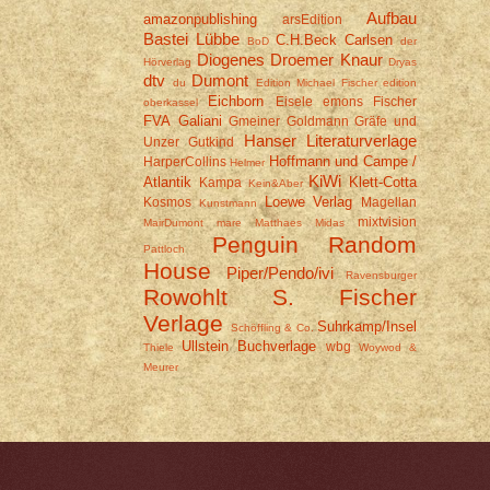
Aufbau
amazonpublishing
arsEdition
Bastei Lübbe
C.H.Beck
Carlsen
BoD
der
Diogenes
Droemer Knaur
Hörverlag
Dryas
dtv
Dumont
du
Edition Michael Fischer
edition
Eichborn
Eisele
emons
Fischer
oberkassel
FVA
Galiani
Gmeiner
Goldmann
Gräfe und
Hanser Literaturverlage
Unzer
Gutkind
Hoffmann und Campe /
HarperCollins
Helmer
KiWi
Atlantik
Klett-Cotta
Kampa
Kein&Aber
Loewe Verlag
Kosmos
Magellan
Kunstmann
mixtvision
MairDumont
mare
Matthaes
Midas
Penguin Random
Pattloch
House
Piper/Pendo/ivi
Ravensburger
Rowohlt
S. Fischer
Verlage
Suhrkamp/Insel
Schöffling & Co.
Ullstein Buchverlage
wbg
Thiele
Woywod &
Meurer