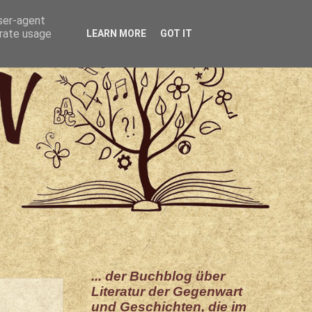
user-agent
erate usage
LEARN MORE
GOT IT
... der Buchblog über
Literatur der Gegenwart
und Geschichten, die im