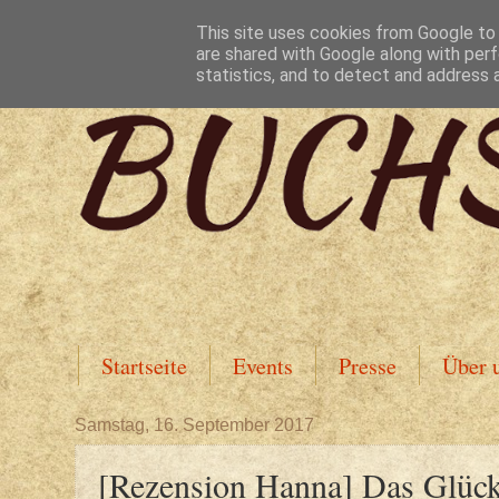
This site uses cookies from Google to d
are shared with Google along with perf
statistics, and to detect and address 
Startseite
Events
Presse
Über 
Samstag, 16. September 2017
[Rezension Hanna] Das Glück