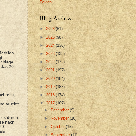
Folgen
Blog Archive
►
2026
(61)
►
2025
(98)
►
2024
(130)
Mathilda
►
2023
(133)
t. Er
►
2022
(172)
tschläge
 das 20.
►
2021
(197)
►
2020
(184)
►
2019
(188)
chreibt,
►
2018
(174)
▼
2017
(169)
und tauchte
►
Dezember
(9)
d es durch
►
November
(16)
ese nach
►
Oktober
(15)
20.
als
▼
September
(11)