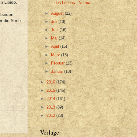
n Libido.
des Lebens - Norma...
►
August
(12)
 beiden
 die Serie
►
Juli
(13)
►
Juni
(16)
►
Mai
(14)
►
April
(16)
►
März
(16)
►
Februar
(13)
►
Januar
(18)
►
2016
(174)
►
2015
(146)
►
2014
(161)
►
2013
(89)
►
2012
(28)
Verlage