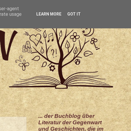
user-agent
erate usage
LEARN MORE
GOT IT
... der Buchblog über
Literatur der Gegenwart
und Geschichten, die im