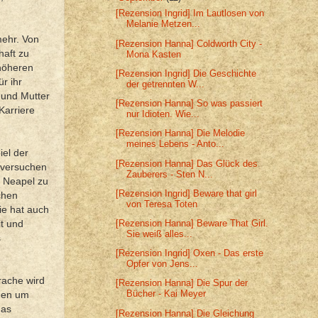
[Rezension Ingrid] Im Lautlosen von
Melanie Metzen...
mehr. Von
[Rezension Hanna] Coldworth City -
haft zu
Mona Kasten
 höheren
[Rezension Ingrid] Die Geschichte
r ihr
der getrennten W...
u und Mutter
[Rezension Hanna] So was passiert
Karriere
nur Idioten. Wie...
[Rezension Hanna] Die Melodie
meines Lebens - Anto...
iel der
[Rezension Hanna] Das Glück des
n versuchen
Zauberers - Sten N...
n Neapel zu
[Rezension Ingrid] Beware that girl
chen
von Teresa Toten
sie hat auch
[Rezension Hanna] Beware That Girl.
it und
Sie weiß alles...
s
[Rezension Ingrid] Oxen - Das erste
Opfer von Jens...
rache wird
[Rezension Hanna] Die Spur der
Bücher - Kai Meyer
auen um
das
[Rezension Hanna] Die Gleichung