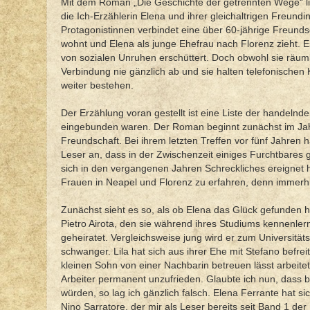
Mit dem Roman „Die Geschichte der getrennten Wege“ lie
die Ich-Erzählerin Elena und ihrer gleichaltrigen Freundi
Protagonistinnen verbindet eine über 60-jährige Freundsc
wohnt und Elena als junge Ehefrau nach Florenz zieht. E
von sozialen Unruhen erschüttert. Doch obwohl sie räuml
Verbindung nie gänzlich ab und sie halten telefonischen 
weiter bestehen.
Der Erzählung voran gestellt ist eine Liste der handelnd
eingebunden waren. Der Roman beginnt zunächst im Jahr
Freundschaft. Bei ihrem letzten Treffen vor fünf Jahren
Leser an, dass in der Zwischenzeit einiges Furchtbares g
sich in den vergangenen Jahren Schreckliches ereignet 
Frauen in Neapel und Florenz zu erfahren, denn immerhi
Zunächst sieht es so, als ob Elena das Glück gefunden hat
Pietro Airota, den sie während ihres Studiums kennenler
geheiratet. Vergleichsweise jung wird er zum Universität
schwanger. Lila hat sich aus ihrer Ehe mit Stefano befr
kleinen Sohn von einer Nachbarin betreuen lässt arbeitet 
Arbeiter permanent unzufrieden. Glaubte ich nun, dass 
würden, so lag ich gänzlich falsch. Elena Ferrante hat si
Nino Sarratore, der mir als Leser bereits seit Band 1 de