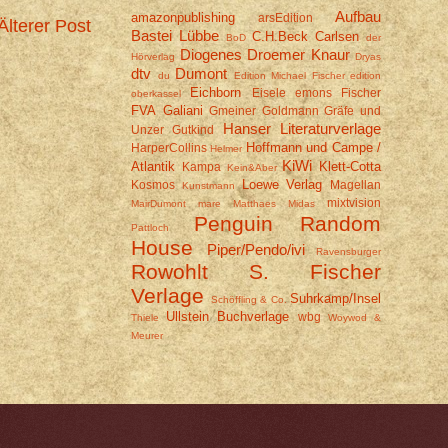
Aufbau
amazonpublishing
arsEdition
Älterer Post
Bastei Lübbe
C.H.Beck
Carlsen
BoD
der
Diogenes
Droemer Knaur
Hörverlag
Dryas
dtv
Dumont
du
Edition Michael Fischer
edition
Eichborn
Eisele
emons
Fischer
oberkassel
FVA
Galiani
Gmeiner
Goldmann
Gräfe und
Hanser Literaturverlage
Unzer
Gutkind
Hoffmann und Campe /
HarperCollins
Helmer
KiWi
Atlantik
Klett-Cotta
Kampa
Kein&Aber
Loewe Verlag
Kosmos
Magellan
Kunstmann
mixtvision
MairDumont
mare
Matthaes
Midas
Penguin Random
Pattloch
House
Piper/Pendo/ivi
Ravensburger
Rowohlt
S. Fischer
Verlage
Suhrkamp/Insel
Schöffling & Co.
Ullstein Buchverlage
wbg
Thiele
Woywod &
Meurer