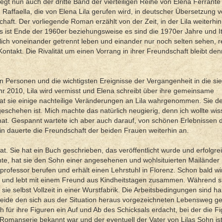
gt nun auch der dritte Band der vierteiligen Reihe von Elena Ferrant
n Raffaella, die von Elena Lila gerufen wird, in deutscher Übersetzung v
haft. Der vorliegende Roman erzählt von der Zeit, in der Lila weiterhin
s ist Ende der 1960er beziehungsweise es sind die 1970er Jahre und It
ich voneinander getrennt leben und einander nur noch selten sehen, re
Kontakt. Die Rivalität um einen Vorrang in ihrer Freundschaft bleibt de
en Personen und die wichtigsten Ereignisse der Vergangenheit in die sie
 2010, Lila wird vermisst und Elena schreibt über ihre gemeinsame
 hat sie einige nachteilige Veränderungen an Lila wahrgenommen. Sie d
eschehen ist. Mich machte das natürlich neugierig, denn ich wollte wi
hat. Gespannt wartete ich aber auch darauf, von schönen Erlebnissen 
n dauerte die Freundschaft der beiden Frauen weiterhin an.
. Sie hat ein Buch geschrieben, das veröffentlicht wurde und erfolgreic
nte, hat sie den Sohn einer angesehenen und wohlsituierten Mailänder 
sprofessor berufen und erhält einen Lehrstuhl in Florenz. Schon bald w
eit und lebt mit einem Freund aus Kindheitstagen zusammen. Während s
sie selbst Vollzeit in einer Wurstfabrik. Die Arbeitsbedingungen sind ha
beide den sich aus der Situation heraus vorgezeichneten Lebensweg g
ch für ihre Figuren ein Auf und Ab des Schicksals erdacht, bei der die F
r Romanserie bekannt war und der eventuell der Vater von Lilas Sohn ist