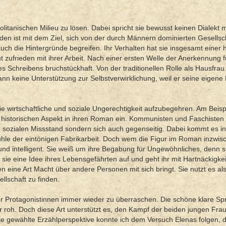
litanischen Milieu zu lösen. Dabei spricht sie bewusst keinen Dialekt 
rden ist mit dem Ziel, sich von der durch Männern dominierten Gesellsc
ch die Hintergründe begreifen. Ihr Verhalten hat sie insgesamt einer
 zufrieden mit ihrer Arbeit. Nach einer ersten Welle der Anerkennung fü
res Schreibens bruchstückhaft. Von der traditionellen Rolle als Hausfra
ann keine Unterstützung zur Selbstverwirklichung, weil er seine eigene 
ie wirtschaftliche und soziale Ungerechtigkeit aufzubegehren. Am Beisp
esen historischen Aspekt in ihren Roman ein. Kommunisten und Faschiste
sozialen Missstand sondern sich auch gegenseitig. Dabei kommt es i
tmühle der eintönigen Fabrikarbeit. Doch wem die Figur im Roman inzwis
ch und intelligent. Sie weiß um ihre Begabung für Ungewöhnliches, denn 
t sie eine Idee ihres Lebensgefährten auf und geht ihr mit Hartnäckigke
n eine Art Macht über andere Personen mit sich bringt. Sie nutzt es al
llschaft zu finden.
rer Protagonistinnen immer wieder zu überraschen. Die schöne klare Sp
r roh. Doch diese Art unterstützt es, den Kampf der beiden jungen Fr
 die gewählte Erzählperspektive konnte ich dem Versuch Elenas folgen, 