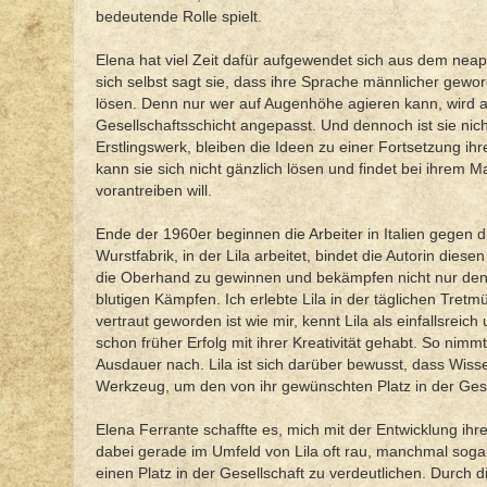
bedeutende Rolle spielt.
Elena hat viel Zeit dafür aufgewendet sich aus dem neapo
sich selbst sagt sie, dass ihre Sprache männlicher gewo
lösen. Denn nur wer auf Augenhöhe agieren kann, wird au
Gesellschaftsschicht angepasst. Und dennoch ist sie nicht
Erstlingswerk, bleiben die Ideen zu einer Fortsetzung ih
kann sie sich nicht gänzlich lösen und findet bei ihrem M
vorantreiben will.
Ende der 1960er beginnen die Arbeiter in Italien gegen d
Wurstfabrik, in der Lila arbeitet, bindet die Autorin di
die Oberhand zu gewinnen und bekämpfen nicht nur den 
blutigen Kämpfen. Ich erlebte Lila in der täglichen Tre
vertraut geworden ist wie mir, kennt Lila als einfallsrei
schon früher Erfolg mit ihrer Kreativität gehabt. So nimm
Ausdauer nach. Lila ist sich darüber bewusst, dass Wisse
Werkzeug, um den von ihr gewünschten Platz in der Gese
Elena Ferrante schaffte es, mich mit der Entwicklung ih
dabei gerade im Umfeld von Lila oft rau, manchmal soga
einen Platz in der Gesellschaft zu verdeutlichen. Durch