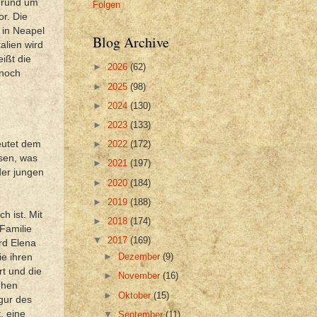
e rund um
Folgen
or. Die
 in Neapel
Blog Archive
alien wird
ißt die
►
2026
(62)
nnoch
►
2025
(98)
►
2024
(130)
►
2023
(133)
eutet dem
►
2022
(172)
ssen, was
►
2021
(197)
der jungen
►
2020
(184)
►
2019
(188)
h ist. Mit
►
2018
(174)
Familie
▼
2017
(169)
ird Elena
►
Dezember
(9)
ie ihren
rt und die
►
November
(16)
ehen
►
Oktober
(15)
igur des
, eine
▼
September
(11)