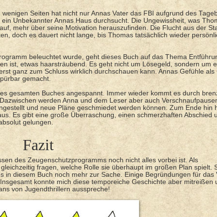
wenigen Seiten hat nicht nur Annas Vater das FBI aufgrund des Tage
als ein Unbekannter Annas Haus durchsucht. Die Ungewissheit, was Th
auf, mehr über seine Motivation herauszufinden. Die Flucht aus der S
, doch es dauert nicht lange, bis Thomas tatsächlich wieder persönli
gramm beleuchtet wurde, geht dieses Buch auf das Thema Entführung
 ist, etwas haarsträubend. Es geht nicht um Lösegeld, sondern um e
erst ganz zum Schluss wirklich durchschauen kann. Annas Gefühle al
 spürbar gemacht.
 des gesamten Buches angespannt. Immer wieder kommt es durch brenz
. Dazwischen werden Anna und dem Leser aber auch Verschnaufpause
ngestellt und neue Pläne geschmiedet werden können. Zum Ende hin h
raus. Es gibt eine große Überraschung, einen schmerzhaften Abschied
absolut gelungen.
Fazit
assen des Zeugenschutzprogramms noch nicht alles vorbei ist. Als
gleichzeitig fragen, welche Rolle sie überhaupt im großen Plan spielt. 
es in diesem Buch noch mehr zur Sache. Einige Begründungen für das 
. Insgesamt konnte mich diese temporeiche Geschichte aber mitreißen 
ans von Jugendthrillern ausspreche!