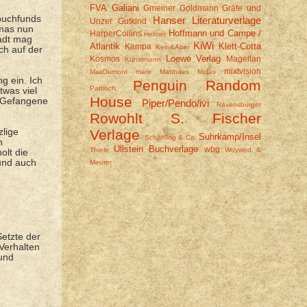
FVA
Galiani
Gmeiner
Goldmann
Gräfe und
buchfunds
Hanser Literaturverlage
Unzer
Gutkind
omas nun
Hoffmann und Campe /
HarperCollins
Helmer
tadt mag
KiWi
Atlantik
Klett-Cotta
Kampa
Kein&Aber
ch auf der
Loewe Verlag
Kosmos
Magellan
Kunstmann
mixtvision
MairDumont
mare
Matthaes
Midas
 ein. Ich
Penguin Random
Pattloch
twas viel
House
s Gefangene
Piper/Pendo/ivi
Ravensburger
Rowohlt
S. Fischer
lige
Verlage
Suhrkamp/Insel
Schöffling & Co.
n
Ullstein Buchverlage
wbg
Thiele
Woywod &
olt die
 und auch
Meurer
Setzte der
Verhalten
und