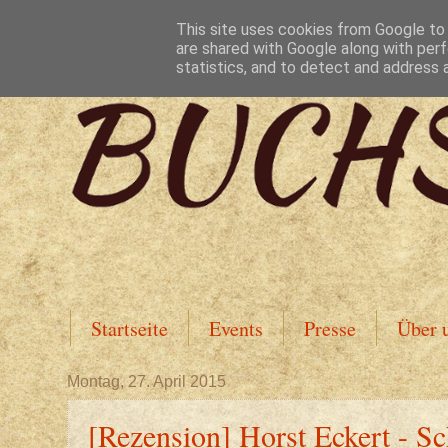
This site uses cookies from Google to d
are shared with Google along with perf
statistics, and to detect and address 
Startseite
Events
Presse
Über 
Montag, 27. April 2015
[Rezension] Horst Eckert - Sc