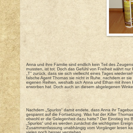
Anna und ihre Familie sind endlich kein Teil des Zeug
mussten, ist tot. Doch das Gefühl von Freiheit währt nur 
„T“ zurück, dass sie sich vielleicht eines Tages wieder
falsche Agent Thomas sie nicht in Ruhe, nachdem er sie 
eigenen Reihen, weshalb sich Anna und Ethan mit ihren F
erworben hat. Doch auch an diesem abgelegenen Winkel
Nachdem „Spurlos“ damit endete, dass Anna ihr Tagebuch 
gespannt auf die Fortsetzung. Was hat der Killer Thomas
obwohl er die Gelegenheit dazu hatte? Der Einstieg ins 
„Spurlos“ und es werden zunächst die wichtigsten Ereign
Zusammenfassung unabhängig vom Vorgänger lesen kann, 
vieles noch besser verstehen.