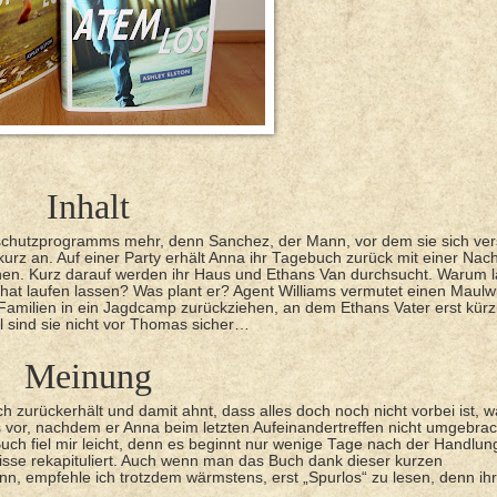
Inhalt
enschutzprogramms mehr, denn Sanchez, der Mann, vor dem sie sich ve
kurz an. Auf einer Party erhält Anna ihr Tagebuch zurück mit einer Nach
sehen. Kurz darauf werden ihr Haus und Ethans Van durchsucht. Warum l
hat laufen lassen? Was plant er? Agent Williams vermutet einen Maulw
amilien in ein Jagdcamp zurückziehen, an dem Ethans Vater erst kürzl
 sind sie nicht vor Thomas sicher…
Meinung
zurückerhält und damit ahnt, dass alles doch noch nicht vorbei ist, w
 vor, nachdem er Anna beim letzten Aufeinandertreffen nicht umgebrac
Buch fiel mir leicht, denn es beginnt nur wenige Tage nach der Handlun
isse rekapituliert. Auch wenn man das Buch dank dieser kurzen
empfehle ich trotzdem wärmstens, erst „Spurlos“ zu lesen, denn ihr