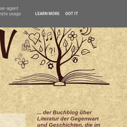
user-agent
erate usage
LEARN MORE
GOT IT
... der Buchblog über
Literatur der Gegenwart
und Geschichten, die im