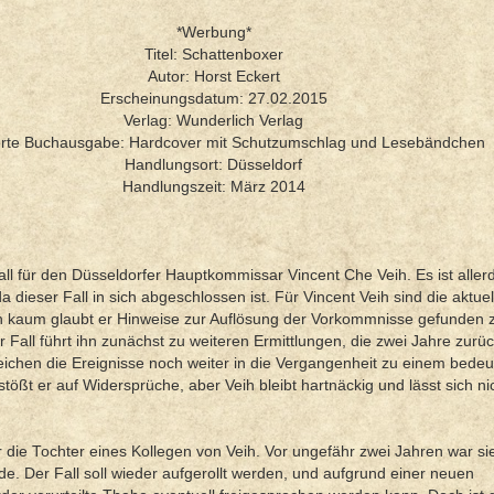
*Werbung*
Titel: Schattenboxer
Autor: Horst Eckert
Erscheinungsdatum: 27.02.2015
Verlag: Wunderlich Verlag
erte Buchausgabe: Hardcover mit Schutzumschlag und Lesebändchen
Handlungsort: Düsseldorf
Handlungszeit: März 2014
Fall für den Düsseldorfer Hauptkommissar Vincent Che Veih. Es ist aller
dieser Fall in sich abgeschlossen ist. Für Vincent Veih sind die aktue
nn kaum glaubt er Hinweise zur Auflösung der Vorkommnisse gefunden 
 Fall führt ihn zunächst zu weiteren Ermittlungen, die zwei Jahre zurü
reichen die Ereignisse noch weiter in die Vergangenheit zu einem bede
ößt er auf Widersprüche, aber Veih bleibt hartnäckig und lässt sich ni
 die Tochter eines Kollegen von Veih. Vor ungefähr zwei Jahren war sie
e. Der Fall soll wieder aufgerollt werden, und aufgrund einer neuen