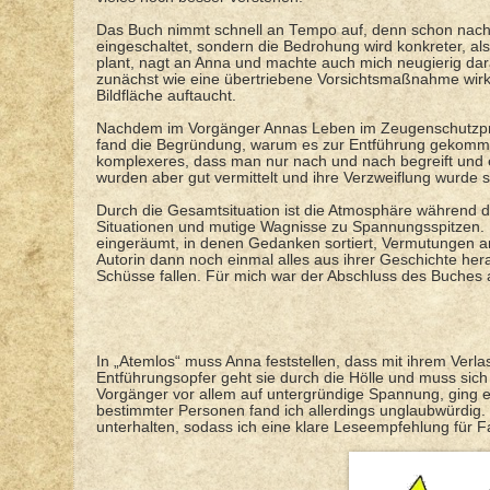
Das Buch nimmt schnell an Tempo auf, denn schon nach 
eingeschaltet, sondern die Bedrohung wird konkreter, 
plant, nagt an Anna und machte auch mich neugierig dar
zunächst wie eine übertriebene Vorsichtsmaßnahme wirken
Bildfläche auftaucht.
Nachdem im Vorgänger Annas Leben im Zeugenschutzpro
fand die Begründung, warum es zur Entführung gekommen
komplexeres, dass man nur nach und nach begreift und 
wurden aber gut vermittelt und ihre Verzweiflung wurde
Durch die Gesamtsituation ist die Atmosphäre während
Situationen und mutige Wagnisse zu Spannungsspitzen
eingeräumt, in denen Gedanken sortiert, Vermutungen a
Autorin dann noch einmal alles aus ihrer Geschichte he
Schüsse fallen. Für mich war der Abschluss des Buches 
In „Atemlos“ muss Anna feststellen, dass mit ihrem Verl
Entführungsopfer geht sie durch die Hölle und muss sich 
Vorgänger vor allem auf untergründige Spannung, ging 
bestimmter Personen fand ich allerdings unglaubwürdig
unterhalten, sodass ich eine klare Leseempfehlung für F