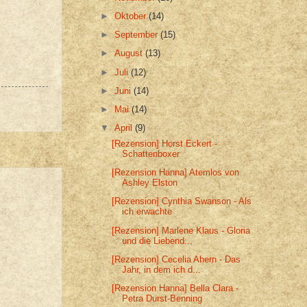
►
Oktober
(14)
►
September
(15)
►
August
(13)
►
Juli
(12)
►
Juni
(14)
►
Mai
(14)
▼
April
(9)
[Rezension] Horst Eckert -
Schattenboxer
[Rezension Hanna] Atemlos von
Ashley Elston
[Rezension] Cynthia Swanson - Als
ich erwachte
[Rezension] Marlene Klaus - Gloria
und die Liebend...
[Rezension] Cecelia Ahern - Das
Jahr, in dem ich d...
[Rezension Hanna] Bella Clara -
Petra Durst-Benning