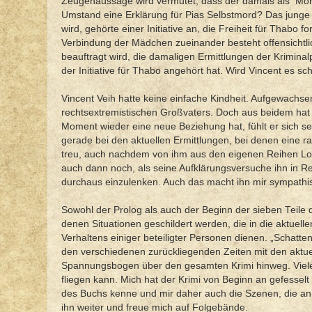
Zeugenaussage wird vermutet, dass der damals als
Mör
Umstand eine Erklärung für Pias Selbstmord? Das jung
wird, gehörte einer Initiative an, die Freiheit für Thabo
Verbindung der Mädchen zueinander besteht offensichtl
beauftragt wird, die damaligen Ermittlungen der Kriminalp
der Initiative für Thabo angehört hat. Wird Vincent es sc
Vincent Veih hatte keine einfache Kindheit. Aufgewachsen
rechtsextremistischen Großvaters. Doch aus beidem hat 
Moment wieder eine neue Beziehung hat, fühlt er sich se
gerade bei den aktuellen Ermittlungen, bei denen eine rasc
treu, auch nachdem von ihm aus den eigenen Reihen Loyali
auch dann noch, als seine Aufklärungsversuche ihn in Rei
durchaus einzulenken. Auch das macht ihn mir sympathi
Sowohl der Prolog als auch der Beginn der sieben Teile 
denen Situationen geschildert werden, die in die aktuelle
Verhaltens einiger beteiligter Personen dienen. „Schatt
den verschiedenen zurückliegenden Zeiten mit den aktue
Spannungsbogen über den gesamten Krimi hinweg. Viele
fliegen kann. Mich hat der Krimi von Beginn an gefesselt
des Buchs kenne und mir daher auch die Szenen, die an ö
ihn weiter und freue mich auf Folgebände.