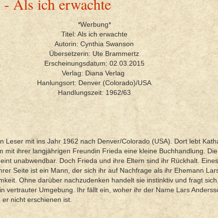
- Als ich erwachte
*Werbung*
Titel: Als ich erwachte
Autorin: Cynthia Swanson
Übersetzerin: Ute Brammertz
Erscheinungsdatum: 02.03.2015
Verlag: Diana Verlag
Hanlungsort: Denver (Colorado)/USA
Handlungszeit: 1962/63
Leser mit ins Jahr 1962 nach Denver/Colorado (USA). Dort lebt Kathar
m mit ihrer langjährigen Freundin Frieda eine kleine Buchhandlung. D
heint unabwendbar. Doch Frieda und ihre Eltern sind ihr Rückhalt. Eine
rer Seite ist ein Mann, der sich ihr auf Nachfrage als ihr Ehemann Lar
keit. Ohne darüber nachzudenken handelt sie instinktiv und fragt sich
 in vertrauter Umgebung. Ihr fällt ein, woher ihr der Name Lars Anders
 er nicht erschienen ist.