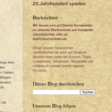
20.Jahrhundert spielen
Buchsichten
Wir freuen uns auf Deinen Kommentar
zu unseren Rezensionen auf Instagram
@buchsichten oder an
mail@buchsichten.de
Einige unserer Rezensionen
veröffentlichen wir auch auf facebook
(Buchsichten) sowie auf Amazon, Thalia,
Lovelybooks, Vorablesen, Wasliestdu und
dings kein
Lesejury in unseren jeweils eigenen
llen
Accounts.
zu haben,
ckliegen
Dieses Blog durchsuchen
utenden
cht
 als
Unserem Blog folgen