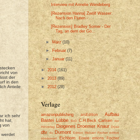
Interview mit Annelie Wendeberg
[Rezension Hanna] Zwölf Wasser:
Nach den Fluten - ...
[Rezension] Bradley Somer - Der
Tag, an dem der Go...
►
März
(10)
►
Februar
(7)
►
Januar
(11)
rstecken
►
2014
(161)
richt von
ässt der
►
2013
(89)
urf in den
ich Anteile
►
2012
(28)
Verlage
Aufbau
amazonpublishing
arsEdition
ar ich sehr
Bastei Lübbe
ht hat,
C.H.Beck
Carlsen
BoD
der
g von
Diogenes
Droemer Knaur
Hörverlag
Dryas
dtv
Dumont
du
Edition Michael Fischer
edition
 werdet
Eichborn
Eisele
emons
Fischer
oberkassel