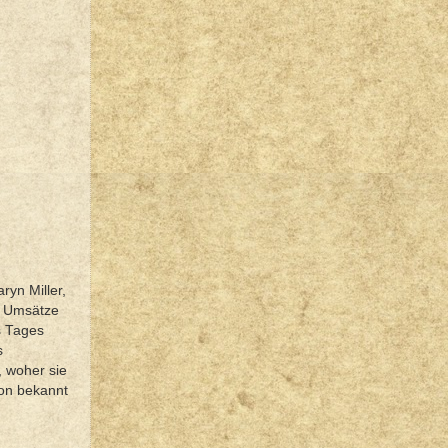
yn Miller,
ie Umsätze
s Tages
s
, woher sie
son bekannt