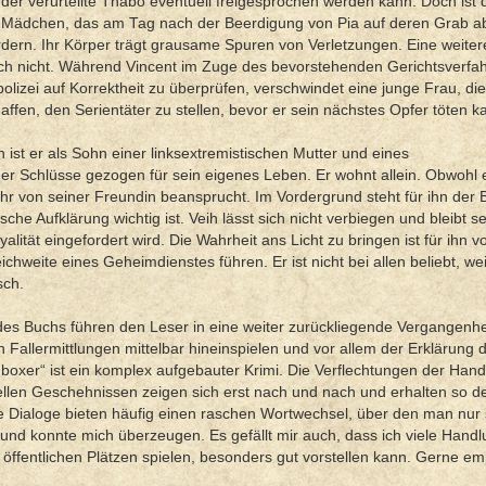
der verurteilte Thabo eventuell freigesprochen werden kann. Doch ist 
e Mädchen, das am Tag nach der Beerdigung von Pia auf deren Grab a
 fordern. Ihr Körper trägt grausame Spuren von Verletzungen. Eine weiter
ich nicht. Während Vincent im Zuge des bevorstehenden Gerichtsverfa
olizei auf Korrektheit zu überprüfen, verschwindet eine junge Frau, die
haffen, den Serientäter zu stellen, bevor er sein nächstes Opfer töten 
 ist er als Sohn einer linksextremistischen Mutter und eines
er Schlüsse gezogen für sein eigenes Leben. Er wohnt allein. Obwohl 
hr von seiner Freundin beansprucht. Im Vordergrund steht für ihn der B
he Aufklärung wichtig ist. Veih lässt sich nicht verbiegen und bleibt se
tät eingefordert wird. Die Wahrheit ans Licht zu bringen ist für ihn v
chweite eines Geheimdienstes führen. Er ist nicht bei allen beliebt, we
sch.
des Buchs führen den Leser in eine weiter zurückliegende Vergangenhei
n Fallermittlungen mittelbar hineinspielen und vor allem der Erklärung 
enboxer“ ist ein komplex aufgebauter Krimi. Die Verflechtungen der Han
llen Geschehnissen zeigen sich erst nach und nach und erhalten so d
 Dialoge bieten häufig einen raschen Wortwechsel, über den man nur
 und konnte mich überzeugen. Es gefällt mir auch, dass ich viele Hand
ffentlichen Plätzen spielen, besonders gut vorstellen kann. Gerne em