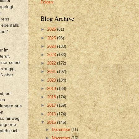
dieser
Folgen
bgelegt
e
Blog Archive
hrens
 ebenfalls
►
2026
(61)
kann?
►
2025
(98)
►
2024
(130)
er im
►
2023
(133)
eruf,
iner selbst
►
2022
(172)
orrangig,
►
2021
(197)
iß aber
►
2020
(184)
►
2019
(188)
t, bei
►
2018
(174)
des
►
2017
(169)
dlungen aus
en
►
2016
(174)
 so hinweg
▼
2015
(146)
lungsorte
►
Dezember
(11)
pfehle ich
►
November
(16)