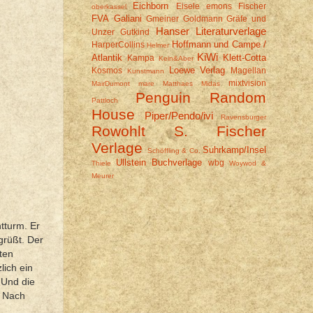
Eichborn
Eisele
emons
Fischer
oberkassel
FVA
Galiani
Gmeiner
Goldmann
Gräfe und
Hanser Literaturverlage
Unzer
Gutkind
Hoffmann und Campe /
HarperCollins
Helmer
KiWi
Atlantik
Klett-Cotta
Kampa
Kein&Aber
Loewe Verlag
Kosmos
Magellan
Kunstmann
mixtvision
MairDumont
mare
Matthaes
Midas
Penguin Random
Pattloch
House
Piper/Pendo/ivi
Ravensburger
Rowohlt
S. Fischer
Verlage
Suhrkamp/Insel
Schöffling & Co.
Ullstein Buchverlage
wbg
Thiele
Woywod &
Meurer
htturm. Er
grüßt. Der
ten
lich ein
 Und die
. Nach