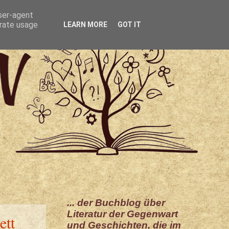
user-agent
erate usage
LEARN MORE
GOT IT
... der Buchblog über
Literatur der Gegenwart
ett
und Geschichten, die im