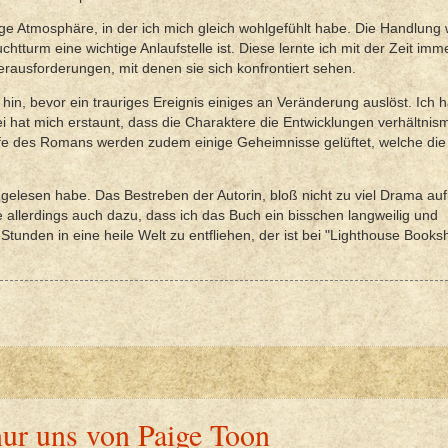
ge Atmosphäre, in der ich mich gleich wohlgefühlt habe. Die Handlung 
uchtturm eine wichtige Anlaufstelle ist. Diese lernte ich mit der Zeit im
erausforderungen, mit denen sie sich konfrontiert sehen.
 hin, bevor ein trauriges Ereignis einiges an Veränderung auslöst. Ich 
i hat mich erstaunt, dass die Charaktere die Entwicklungen verhältnis
ufe des Romans werden zudem einige Geheimnisse gelüftet, welche die
gelesen habe. Das Bestreben der Autorin, bloß nicht zu viel Drama 
e allerdings auch dazu, dass ich das Buch ein bisschen langweilig und
Stunden in eine heile Welt zu entfliehen, der ist bei "Lighthouse Books
ur uns von Paige Toon