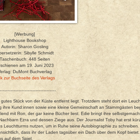
[Werbung]
Lighthouse Bookshop
Autorin: Sharon Gosling
ersetzerin: Sibylle Schmidt
Taschenbuch: 448 Seiten
rschienen am 19. Juni 2023
erlag: DuMont Buchverlag
nk zur Buchseite des Verlags
------------------------------------
 gutes Stück von der Küste entfernt liegt. Trotzdem steht dort ein Leuc
ag ihre Kund:innen sowie eine kleine Gemeinschaft an Stammgästen be
end mit Ron, der gar keine Bücher liest. Edie bringt ihre selbstgemach
Nachbarn Ezra und dessen Ziege aus. Der Journalist Toby hat erst kürz
s Leuchtturms nutzen, um in Ruhe seine Autobiographie zu schreiben.
ffensichtlich, dass ihr der Laden tagsüber ein Dach über dem Kopf bietet
ms auf dem Spiel.