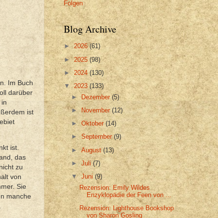
Folgen
Blog Archive
►
2026
(61)
►
2025
(98)
►
2024
(130)
en. Im Buch
▼
2023
(133)
oll darüber
►
Dezember
(5)
 in
►
November
(12)
ußerdem ist
ebiet
►
Oktober
(14)
►
September
(9)
kt ist.
►
August
(13)
land, das
►
Juli
(7)
nicht zu
▼
Juni
(9)
alt von
hmer. Sie
Rezension: Emily Wildes
Enzyklopädie der Feen von ...
nen manche
.
Rezension: Lighthouse Bookshop
von Sharon Gosling