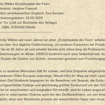
mily Wildes Enzyklopädie der Feen
Autorin: Heather Fawcett
 dem amerikanischen Englisch: Eva Kemper
cheinungsdatum: 24.05.2023
er Tor (Link zur Buchseite des Verlags)
ISBN: 9783596708444
----------------------------------------------
 Emily Wildes seit neun Jahren an einer „Enzyklopädie der Feen“ arbeit
lass über ihre tägliche Feldforschung, um anderen Forschern ein Protok
e ist 30 Jahre alt und arbeitet bereits acht Jahre lang als Professorin
ufzeichnungen im Winter 1909/10 bestimmt noch eine Seltenheit war. A
n Dryads die Geister von Eichen, inzwischen gehören zum Forschungsg
akt zu anderen Menschen fällt ihr schwer, weil ihre Empathie eingeschrän
hiedenen Orten Europas unterwegs. Aktuell führt ihr Weg sie nach Ljos
sken Dorf Hrafsnvik begegnen ihr die Bewohner mit Skepsis, die Emily 
hochgeschätzter Kollege und gleichzeitig größter Konkurrent um den Erh
et im verschneiten und eisigkalten Ort eintrifft, wird ihr Leben angene
sondern er nutzt seinen Charme auch bei den Dorfbewohnern, um von ih
rdacht, dass sein Benehmen jenseits der menschlichen Natur sein muss