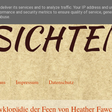
eliver its services and to analyze traffic. Your IP address and 
ormance and security metrics to ensure quality of service, gen
abuse.
uns
Impressum
Datenschutz
yklopädie der Feen von Heather Fawc