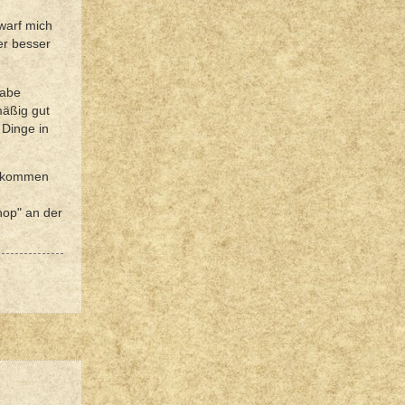
warf mich
mer besser
habe
mäßig gut
 Dinge in
aufkommen
hop" an der