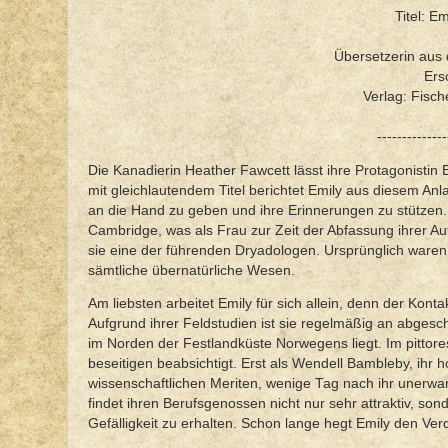
Titel: E
Übersetzerin aus
Ers
Verlag: Fisch
--------------
Die Kanadierin Heather Fawcett lässt ihre Protagonistin
mit gleichlautendem Titel berichtet Emily aus diesem An
an die Hand zu geben und ihre Erinnerungen zu stützen. Si
Cambridge, was als Frau zur Zeit der Abfassung ihrer A
sie eine der führenden Dryadologen. Ursprünglich ware
sämtliche übernatürliche Wesen.
Am liebsten arbeitet Emily für sich allein, denn der Kont
Aufgrund ihrer Feldstudien ist sie regelmäßig an abgesc
im Norden der Festlandküste Norwegens liegt. Im pittore
beseitigen beabsichtigt. Erst als Wendell Bambleby, ihr 
wissenschaftlichen Meriten, wenige Tag nach ihr unerwart
findet ihren Berufsgenossen nicht nur sehr attraktiv, 
Gefälligkeit zu erhalten. Schon lange hegt Emily den Ve