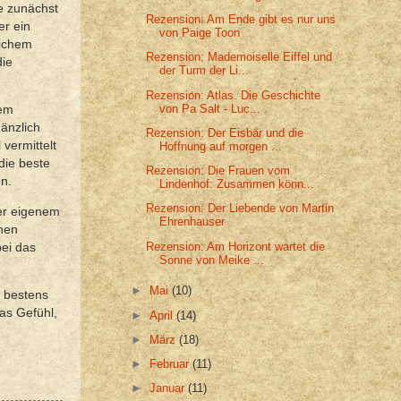
ie zunächst
Rezension: Am Ende gibt es nur uns
er ein
von Paige Toon
lichem
Rezension: Mademoiselle Eiffel und
die
der Turm der Li...
Rezension: Atlas. Die Geschichte
von Pa Salt - Luc...
dem
änzlich
Rezension: Der Eisbär und die
vermittelt
Hoffnung auf morgen ...
die beste
Rezension: Die Frauen vom
en.
Lindenhof: Zusammen könn...
Rezension: Der Liebende von Martin
ter eigenem
Ehrenhauser
chen
Rezension: Am Horizont wartet die
ei das
Sonne von Meike ...
►
Mai
(10)
“ bestens
as Gefühl,
►
April
(14)
►
März
(18)
►
Februar
(11)
►
Januar
(11)