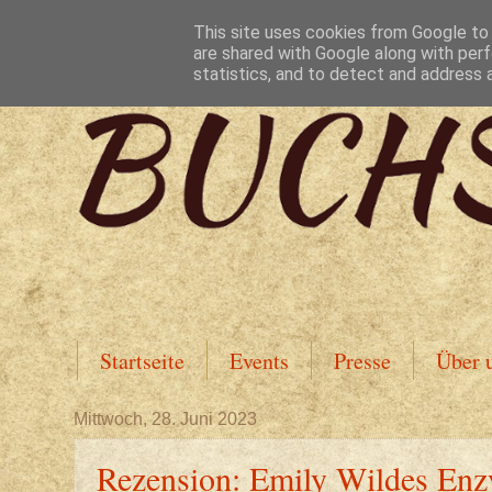
This site uses cookies from Google to d
are shared with Google along with perf
statistics, and to detect and address 
Startseite
Events
Presse
Über 
Mittwoch, 28. Juni 2023
Rezension: Emily Wildes Enz