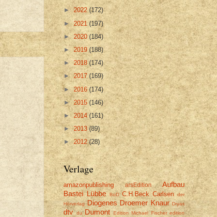
►
2022
(172)
►
2021
(197)
►
2020
(184)
►
2019
(188)
►
2018
(174)
►
2017
(169)
►
2016
(174)
►
2015
(146)
►
2014
(161)
►
2013
(89)
►
2012
(28)
Verlage
Aufbau
amazonpublishing
arsEdition
Bastei Lübbe
C.H.Beck
Carlsen
BoD
der
Diogenes
Droemer Knaur
Hörverlag
Dryas
dtv
Dumont
du
Edition Michael Fischer
edition