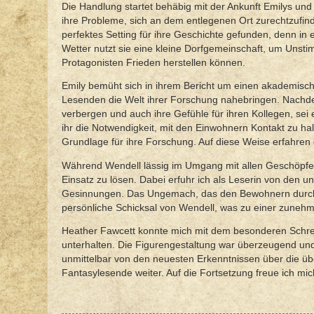
Die Handlung startet behäbig mit der Ankunft Emilys und i
ihre Probleme, sich an dem entlegenen Ort zurechtzufinde
perfektes Setting für ihre Geschichte gefunden, denn 
Wetter nutzt sie eine kleine Dorfgemeinschaft, um Unsti
Protagonisten Frieden herstellen können.
Emily bemüht sich in ihrem Bericht um einen akademisc
Lesenden die Welt ihrer Forschung nahebringen. Nachdem 
verbergen und auch ihre Gefühle für ihren Kollegen, sei
ihr die Notwendigkeit, mit den Einwohnern Kontakt zu 
Grundlage für ihre Forschung. Auf diese Weise erfahren 
Während Wendell lässig im Umgang mit allen Geschöpfen 
Einsatz zu lösen. Dabei erfuhr ich als Leserin von den 
Gesinnungen. Das Ungemach, das den Bewohnern durch di
persönliche Schicksal von Wendell, was zu einer zuneh
Heather Fawcett konnte mich mit dem besonderen Schrei
unterhalten. Die Figurengestaltung war überzeugend und 
unmittelbar von den neuesten Erkenntnissen über die ü
Fantasylesende weiter. Auf die Fortsetzung freue ich mic