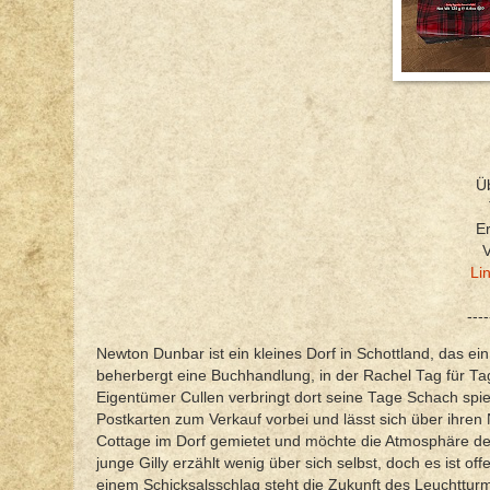
Üb
E
V
Li
----
Newton Dunbar ist ein kleines Dorf in Schottland, das ein
beherbergt eine Buchhandlung, in der Rachel Tag für T
Eigentümer Cullen verbringt dort seine Tage Schach spiel
Postkarten zum Verkauf vorbei und lässt sich über ihren 
Cottage im Dorf gemietet und möchte die Atmosphäre de
junge Gilly erzählt wenig über sich selbst, doch es ist o
einem Schicksalsschlag steht die Zukunft des Leuchttur