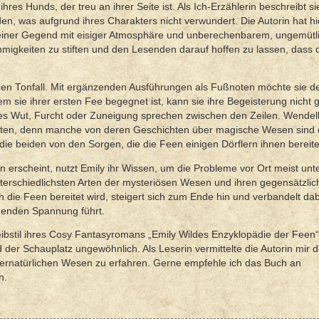
hres Hunds, der treu an ihrer Seite ist. Als Ich-Erzählerin beschreibt s
n, was aufgrund ihres Charakters nicht verwundert. Die Autorin hat hi
in einer Gegend mit eisiger Atmosphäre und unberechenbarem, ungemüt
mmigkeiten zu stiften und den Lesenden darauf hoffen zu lassen, dass 
hen Tonfall. Mit ergänzenden Ausführungen als Fußnoten möchte sie 
sie ihrer ersten Fee begegnet ist, kann sie ihre Begeisterung nicht g
 es Wut, Furcht oder Zuneigung sprechen zwischen den Zeilen. Wendell 
halten, denn manche von deren Geschichten über magische Wesen sind 
die beiden von den Sorgen, die die Feen einigen Dörflern ihnen bereit
erscheint, nutzt Emily ihr Wissen, um die Probleme vor Ort meist un
unterschiedlichsten Arten der mysteriösen Wesen und ihren gegensätzli
e Feen bereitet wird, steigert sich zum Ende hin und verbandelt dab
menden Spannung führt.
bstil ihres Cosy Fantasyromans „Emily Wildes Enzyklopädie der Feen
der Schauplatz ungewöhnlich. Als Leserin vermittelte die Autorin mir d
bernatürlichen Wesen zu erfahren. Gerne empfehle ich das Buch an
h.