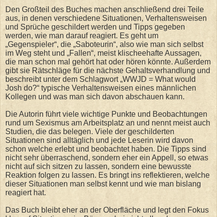
Den Großteil des Buches machen anschließend drei Teile
aus, in denen verschiedene Situationen, Verhaltensweisen
und Sprüche geschildert werden und Tipps gegeben
werden, wie man darauf reagiert. Es geht um
„Gegenspieler“, die „Saboteurin“, also wie man sich selbst
im Weg steht und „Fallen“, meist klischeehafte Aussagen,
die man schon mal gehört hat oder hören könnte. Außerdem
gibt sie Rätschläge für die nächste Gehaltsverhandlung und
beschreibt unter dem Schlagwort „WWJD = What would
Josh do?“ typische Verhaltensweisen eines männlichen
Kollegen und was man sich davon abschauen kann.
Die Autorin führt viele wichtige Punkte und Beobachtungen
rund um Sexismus am Arbeitsplatz an und nennt meist auch
Studien, die das belegen. Viele der geschilderten
Situationen sind alltäglich und jede Leserin wird davon
schon welche erlebt und beobachtet haben. Die Tipps sind
nicht sehr überraschend, sondern eher ein Appell, so etwas
nicht auf sich sitzen zu lassen, sondern eine bewusste
Reaktion folgen zu lassen. Es bringt ins reflektieren, welche
dieser Situationen man selbst kennt und wie man bislang
reagiert hat.
Das Buch bleibt eher an der Oberfläche und legt den Fokus