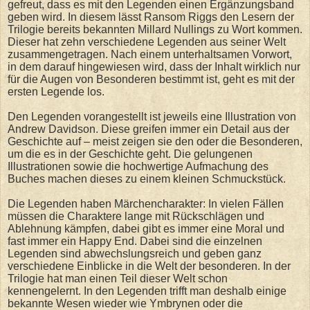
gefreut, dass es mit den Legenden einen Ergänzungsband
geben wird. In diesem lässt Ransom Riggs den Lesern der
Trilogie bereits bekannten Millard Nullings zu Wort kommen.
Dieser hat zehn verschiedene Legenden aus seiner Welt
zusammengetragen. Nach einem unterhaltsamen Vorwort,
in dem darauf hingewiesen wird, dass der Inhalt wirklich nur
für die Augen von Besonderen bestimmt ist, geht es mit der
ersten Legende los.
Den Legenden vorangestellt ist jeweils eine Illustration von
Andrew Davidson. Diese greifen immer ein Detail aus der
Geschichte auf – meist zeigen sie den oder die Besonderen,
um die es in der Geschichte geht. Die gelungenen
Illustrationen sowie die hochwertige Aufmachung des
Buches machen dieses zu einem kleinen Schmuckstück.
Die Legenden haben Märchencharakter: In vielen Fällen
müssen die Charaktere lange mit Rückschlägen und
Ablehnung kämpfen, dabei gibt es immer eine Moral und
fast immer ein Happy End. Dabei sind die einzelnen
Legenden sind abwechslungsreich und geben ganz
verschiedene Einblicke in die Welt der besonderen. In der
Trilogie hat man einen Teil dieser Welt schon
kennengelernt. In den Legenden trifft man deshalb einige
bekannte Wesen wieder wie Ymbrynen oder die