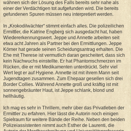
wähnen sich der Lösung des Falls bereits sehr nahe als
einer der Verdächtigen tot aufgefunden wird. Die bereits
gefundenen Spuren müssen neu interpretiert werden.
In „Krokodilwächter“ stimmt einfach alles. Die polizeilichen
Ermittler, die Katrine Engberg sich ausgedacht hat, haben
Wiedererkennungswert. Jeppe und Annette arbeiten seit
etwa acht Jahren als Partner bei den Ermittlungen. Jeppe
Körner hat gerade seinen Scheidungsantrag erhalten. Die
Ehe mit Therese ist vermutlich daran gescheitert, dass sich
kein Nachwuchs einstellte. Er hat Phantomschmerzen im
Rücken, die er mit Medikamenten unterdrückt. Sehr viel
Wert legt er auf Hygiene. Annette ist mit ihrem Mann seit
Jugendtagen zusammen. Zum Ehepaar gesellen sich drei
Border Collies. Während Annette groß und kräftig ist mit
sonnengebräunter Haut, ist Jeppe schlank, blond und
hellhäutig.
Ich mag es sehr in Thrillern, mehr über das Privatleben der
Ermittler zu erfahren. Hier lässt die Autorin noch einigen
Spielraum für weitere Bände der Reihe. Neben den beiden
Polizeiassistenten nimmt auch Esther de Laurenti, die