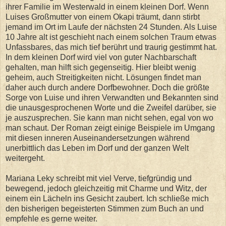
ihrer Familie im Westerwald in einem kleinen Dorf. Wenn
Luises Großmutter von einem Okapi träumt, dann stirbt
jemand im Ort im Laufe der nächsten 24 Stunden. Als Luise
10 Jahre alt ist geschieht nach einem solchen Traum etwas
Unfassbares, das mich tief berührt und traurig gestimmt hat.
In dem kleinen Dorf wird viel von guter Nachbarschaft
gehalten, man hilft sich gegenseitig. Hier bleibt wenig
geheim, auch Streitigkeiten nicht. Lösungen findet man
daher auch durch andere Dorfbewohner. Doch die größte
Sorge von Luise und ihren Verwandten und Bekannten sind
die unausgesprochenen Worte und die Zweifel darüber, sie
je auszusprechen. Sie kann man nicht sehen, egal von wo
man schaut. Der Roman zeigt einige Beispiele im Umgang
mit diesen inneren Auseinandersetzungen während
unerbittlich das Leben im Dorf und der ganzen Welt
weitergeht.
Mariana Leky schreibt mit viel Verve, tiefgründig und
bewegend, jedoch gleichzeitig mit Charme und Witz, der
einem ein Lächeln ins Gesicht zaubert. Ich schließe mich
den bisherigen begeisterten Stimmen zum Buch an und
empfehle es gerne weiter.