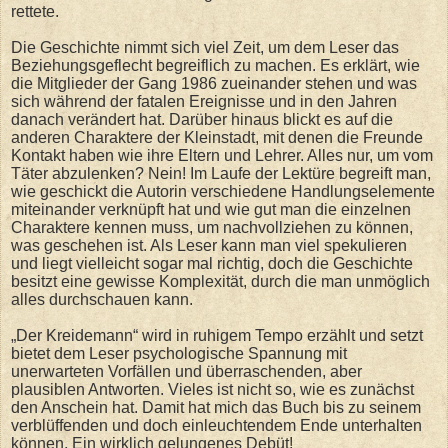
rettete.
Die Geschichte nimmt sich viel Zeit, um dem Leser das
Beziehungsgeflecht begreiflich zu machen. Es erklärt, wie
die Mitglieder der Gang 1986 zueinander stehen und was
sich während der fatalen Ereignisse und in den Jahren
danach verändert hat. Darüber hinaus blickt es auf die
anderen Charaktere der Kleinstadt, mit denen die Freunde
Kontakt haben wie ihre Eltern und Lehrer. Alles nur, um vom
Täter abzulenken? Nein! Im Laufe der Lektüre begreift man,
wie geschickt die Autorin verschiedene Handlungselemente
miteinander verknüpft hat und wie gut man die einzelnen
Charaktere kennen muss, um nachvollziehen zu können,
was geschehen ist. Als Leser kann man viel spekulieren
und liegt vielleicht sogar mal richtig, doch die Geschichte
besitzt eine gewisse Komplexität, durch die man unmöglich
alles durchschauen kann.
„Der Kreidemann“ wird in ruhigem Tempo erzählt und setzt
bietet dem Leser psychologische Spannung mit
unerwarteten Vorfällen und überraschenden, aber
plausiblen Antworten. Vieles ist nicht so, wie es zunächst
den Anschein hat. Damit hat mich das Buch bis zu seinem
verblüffenden und doch einleuchtendem Ende unterhalten
können. Ein wirklich gelungenes Debüt!