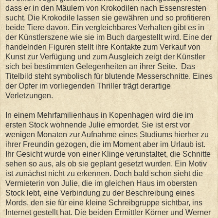
dass er in den Mäulern von Krokodilen nach Essensresten
sucht. Die Krokodile lassen sie gewähren und so profitieren
beide Tiere davon. Ein vergleichbares Verhalten gibt es in
der Künstlerszene wie sie im Buch dargestellt wird. Eine der
handelnden Figuren stellt ihre Kontakte zum Verkauf von
Kunst zur Verfügung und zum Ausgleich zeigt der Künstler
sich bei bestimmten Gelegenheiten an ihrer Seite. Das
Titelbild steht symbolisch für blutende Messerschnitte. Eines
der Opfer im vorliegenden Thriller trägt derartige
Verletzungen.
In einem Mehrfamilienhaus in Kopenhagen wird die im
ersten Stock wohnende Julie ermordet. Sie ist erst vor
wenigen Monaten zur Aufnahme eines Studiums hierher zu
ihrer Freundin gezogen, die im Moment aber im Urlaub ist.
Ihr Gesicht wurde von einer Klinge verunstaltet, die Schnitte
sehen so aus, als ob sie geplant gesetzt wurden. Ein Motiv
ist zunächst nicht zu erkennen. Doch bald schon sieht die
Vermieterin von Julie, die im gleichen Haus im obersten
Stock lebt, eine Verbindung zu der Beschreibung eines
Mords, den sie für eine kleine Schreibgruppe sichtbar, ins
Internet gestellt hat. Die beiden Ermittler Körner und Werner