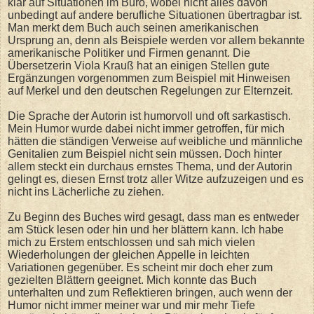
klar auf Situationen im Büro, wobei nicht alles davon
unbedingt auf andere berufliche Situationen übertragbar ist.
Man merkt dem Buch auch seinen amerikanischen
Ursprung an, denn als Beispiele werden vor allem bekannte
amerikanische Politiker und Firmen genannt. Die
Übersetzerin Viola Krauß hat an einigen Stellen gute
Ergänzungen vorgenommen zum Beispiel mit Hinweisen
auf Merkel und den deutschen Regelungen zur Elternzeit.
Die Sprache der Autorin ist humorvoll und oft sarkastisch.
Mein Humor wurde dabei nicht immer getroffen, für mich
hätten die ständigen Verweise auf weibliche und männliche
Genitalien zum Beispiel nicht sein müssen. Doch hinter
allem steckt ein durchaus ernstes Thema, und der Autorin
gelingt es, diesen Ernst trotz aller Witze aufzuzeigen und es
nicht ins Lächerliche zu ziehen.
Zu Beginn des Buches wird gesagt, dass man es entweder
am Stück lesen oder hin und her blättern kann. Ich habe
mich zu Erstem entschlossen und sah mich vielen
Wiederholungen der gleichen Appelle in leichten
Variationen gegenüber. Es scheint mir doch eher zum
gezielten Blättern geeignet. Mich konnte das Buch
unterhalten und zum Reflektieren bringen, auch wenn der
Humor nicht immer meiner war und mir mehr Tiefe