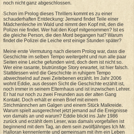
noch nicht ganz abgeschlossen.
Schon im Prolog dieses Thrillers kommt es zu einer
schauderhaften Entdeckung: Jemand findet Teile einer
Mädchenleiche im Wald und nimmt den Kopf mit, den die
Polizei nie findet. Wer hat den Kopf mitgenommen? Ist es
die gleiche Person, die den Mord begangen hat? Warum
findet die Polizei die Leiche erst einige Stunden später?
Meine erste Vermutung nach diesem Prolog war, dass die
Geschichte im selben Tempo weitergeht und nun alle paar
Seiten eine Leiche gefunden wird, doch dem ist nicht so.
Wer eine rasante, blutrünstige Story erwartet, ist hier falsch.
Stattdessen wird die Geschichte in ruhigem Tempo
abwechselnd auf zwei Zeitebenen erzählt. Im Jahr 2006
wohnt Eddie, aus dessen Sicht die Geschichte erzählt ist,
noch immer in seinem Elternhaus und ist inzwischen Lehrer.
Er hat nur noch zu zwei Freunden aus der alten Gang
Kontakt. Doch erhält er einen Brief mit einem
Strichmännchen am Galgen und einem Stück Malkreide.
Warum spielt ausgerechnet jetzt jemand auf die Ereignisse
von damals an und warum? Eddie blickt ins Jahr 1986
zurück und erzählt dem Leser, was damals vorgefallen ist
beginnend mit dem Tag, an dem sein zwölfjähriges Ich Mr.
Halloran kennenlernte und gemeinsam mit ihm ein Leben