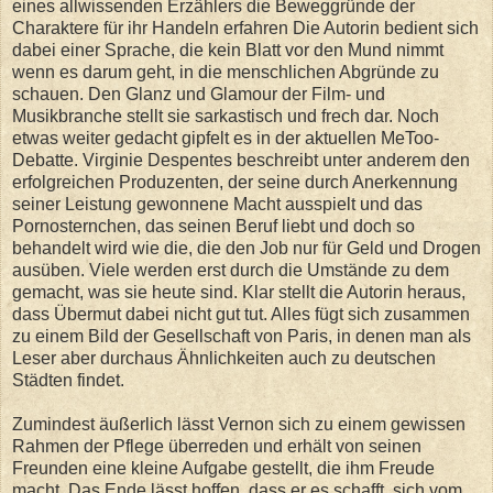
eines allwissenden Erzählers die Beweggründe der
Charaktere für ihr Handeln erfahren Die Autorin bedient sich
dabei einer Sprache, die kein Blatt vor den Mund nimmt
wenn es darum geht, in die menschlichen Abgründe zu
schauen. Den Glanz und Glamour der Film- und
Musikbranche stellt sie sarkastisch und frech dar. Noch
etwas weiter gedacht gipfelt es in der aktuellen MeToo-
Debatte. Virginie Despentes beschreibt unter anderem den
erfolgreichen Produzenten, der seine durch Anerkennung
seiner Leistung gewonnene Macht ausspielt und das
Pornosternchen, das seinen Beruf liebt und doch so
behandelt wird wie die, die den Job nur für Geld und Drogen
ausüben. Viele werden erst durch die Umstände zu dem
gemacht, was sie heute sind. Klar stellt die Autorin heraus,
dass Übermut dabei nicht gut tut. Alles fügt sich zusammen
zu einem Bild der Gesellschaft von Paris, in denen man als
Leser aber durchaus Ähnlichkeiten auch zu deutschen
Städten findet.
Zumindest äußerlich lässt Vernon sich zu einem gewissen
Rahmen der Pflege überreden und erhält von seinen
Freunden eine kleine Aufgabe gestellt, die ihm Freude
macht. Das Ende lässt hoffen, dass er es schafft, sich vom