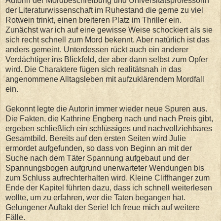
Autorin der Mordbeschreibung und Universitätsprofessorin
der Literaturwissenschaft im Ruhestand die gerne zu viel
Rotwein trinkt, einen breiteren Platz im Thriller ein.
Zunächst war ich auf eine gewisse Weise schockiert als sie
sich recht schnell zum Mord bekennt. Aber natürlich ist das
anders gemeint. Unterdessen rückt auch ein anderer
Verdächtiger ins Blickfeld, der aber dann selbst zum Opfer
wird. Die Charaktere fügen sich realitätsnah in das
angenommene Alltagsleben mit aufzuklärendem Mordfall
ein.
Gekonnt legte die Autorin immer wieder neue Spuren aus.
Die Fakten, die Kathrine Engberg nach und nach Preis gibt,
ergeben schließlich ein schlüssiges und nachvollziehbares
Gesamtbild. Bereits auf den ersten Seiten wird Julie
ermordet aufgefunden, so dass von Beginn an mit der
Suche nach dem Täter Spannung aufgebaut und der
Spannungsbogen aufgrund unerwarteter Wendungen bis
zum Schluss aufrechterhalten wird. Kleine Cliffhanger zum
Ende der Kapitel führten dazu, dass ich schnell weiterlesen
wollte, um zu erfahren, wer die Taten begangen hat.
Gelungener Auftakt der Serie! Ich freue mich auf weitere
Fälle.