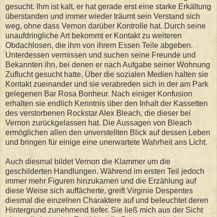
gesucht. Ihm ist kalt, er hat gerade erst eine starke Erkältung
überstanden und immer wieder träumt sein Verstand sich
weg, ohne dass Vernon darüber Kontrolle hat. Durch seine
unaufdringliche Art bekommt er Kontakt zu weiteren
Obdachlosen, die ihm von ihrem Essen Teile abgeben.
Unterdessen vermissen und suchen seine Freunde und
Bekannten ihn, bei denen er nach Aufgabe seiner Wohnung
Zuflucht gesucht hatte. Über die sozialen Medien halten sie
Kontakt zueinander und sie verabreden sich in der am Park
gelegenen Bar Rosa Bonheur. Nach einiger Konfusion
erhalten sie endlich Kenntnis über den Inhalt der Kassetten
des verstorbenen Rockstar Alex Bleach, die dieser bei
Vernon zurückgelassen hat. Die Aussagen von Bleach
ermöglichen allen den unverstellten Blick auf dessen Leben
und bringen für einige eine unerwartete Wahrheit ans Licht.
Auch diesmal bildet Vernon die Klammer um die
geschilderten Handlungen. Während im ersten Teil jedoch
immer mehr Figuren hinzukamen und die Erzählung auf
diese Weise sich auffächerte, greift Virginie Despentes
diesmal die einzelnen Charaktere auf und beleuchtet deren
Hintergrund zunehmend tiefer. Sie ließ mich aus der Sicht