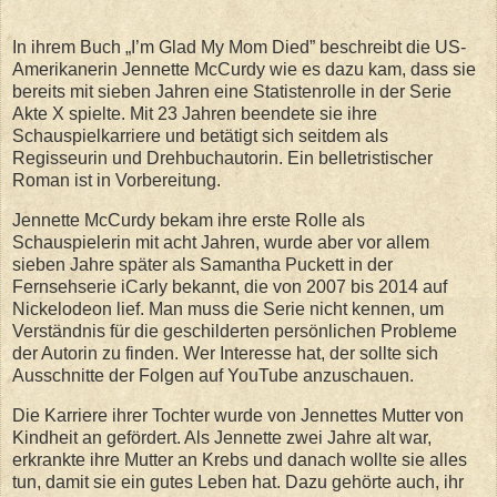
In ihrem Buch „I’m Glad My Mom Died” beschreibt die US-
Amerikanerin Jennette McCurdy wie es dazu kam, dass sie
bereits mit sieben Jahren eine Statistenrolle in der Serie
Akte X spielte. Mit 23 Jahren beendete sie ihre
Schauspielkarriere und betätigt sich seitdem als
Regisseurin und Drehbuchautorin. Ein belletristischer
Roman ist in Vorbereitung.
Jennette McCurdy bekam ihre erste Rolle als
Schauspielerin mit acht Jahren, wurde aber vor allem
sieben Jahre später als Samantha Puckett in der
Fernsehserie iCarly bekannt, die von 2007 bis 2014 auf
Nickelodeon lief. Man muss die Serie nicht kennen, um
Verständnis für die geschilderten persönlichen Probleme
der Autorin zu finden. Wer Interesse hat, der sollte sich
Ausschnitte der Folgen auf YouTube anzuschauen.
Die Karriere ihrer Tochter wurde von Jennettes Mutter von
Kindheit an gefördert. Als Jennette zwei Jahre alt war,
erkrankte ihre Mutter an Krebs und danach wollte sie alles
tun, damit sie ein gutes Leben hat. Dazu gehörte auch, ihr