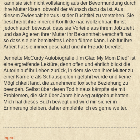
kann sie sich nicht vollständig aus der Bevormundung durch
ihre Mutter lösen, obwohl der Wunsch dazu da ist. Aus
diesem Zwiespalt heraus ist der Buchtitel zu verstehen. Sie
beschreibt ihre inneren Konflikte nachvollziehbar. Ihr ist
jedoch auch bewusst, dass sie Vorteile aus ihrem Job zieht
und das Agieren ihrer Mutter ihr Bekanntheit verschafft hat,
so dass sie ein bemitteltes Leben führen kann. Lob für ihre
Arbeit hat sie immer geschätzt und ihr Freude bereitet.
Jennette McCurdy Autobiografie „I’m Glad My Mom Died” ist
eine ergreifende Lektüre, denn offen und ehrlich blickt die
Autorin auf ihr Leben zurück, in dem sie von ihrer Mutter zu
einer Karriere als Schauspielerin geführt wurde und keine
Möglichkeit fand, die zunehmend toxische Beziehung zu
beenden. Selbst über deren Tod hinaus kämpfte sie mit
Problemen, die sich über Jahre hinweg aufgebaut hatten.
Mich hat dieses Buch bewegt und wird mir sicher in
Erinnerung bleiben, daher empfehle ich es gerne weiter.
Ingrid