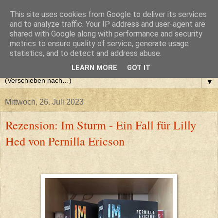
This site uses cookies from Google to deliver its services
and to analyze traffic. Your IP address and user-agent are
shared with Google along with performance and security
metrics to ensure quality of service, generate usage
statistics, and to detect and address abuse.
LEARN MORE
GOT IT
▼
Mittwoch, 26. Juli 2023
Rezension: Im Sturm - Ein Fall für Lilly
Hed von Pernilla Ericson