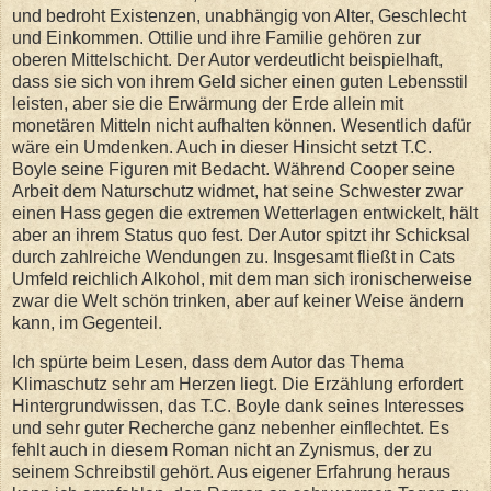
und bedroht Existenzen, unabhängig von Alter, Geschlecht
und Einkommen. Ottilie und ihre Familie gehören zur
oberen Mittelschicht. Der Autor verdeutlicht beispielhaft,
dass sie sich von ihrem Geld sicher einen guten Lebensstil
leisten, aber sie die Erwärmung der Erde allein mit
monetären Mitteln nicht aufhalten können. Wesentlich dafür
wäre ein Umdenken. Auch in dieser Hinsicht setzt T.C.
Boyle seine Figuren mit Bedacht. Während Cooper seine
Arbeit dem Naturschutz widmet, hat seine Schwester zwar
einen Hass gegen die extremen Wetterlagen entwickelt, hält
aber an ihrem Status quo fest. Der Autor spitzt ihr Schicksal
durch zahlreiche Wendungen zu. Insgesamt fließt in Cats
Umfeld reichlich Alkohol, mit dem man sich ironischerweise
zwar die Welt schön trinken, aber auf keiner Weise ändern
kann, im Gegenteil.
Ich spürte beim Lesen, dass dem Autor das Thema
Klimaschutz sehr am Herzen liegt. Die Erzählung erfordert
Hintergrundwissen, das T.C. Boyle dank seines Interesses
und sehr guter Recherche ganz nebenher einflechtet. Es
fehlt auch in diesem Roman nicht an Zynismus, der zu
seinem Schreibstil gehört. Aus eigener Erfahrung heraus