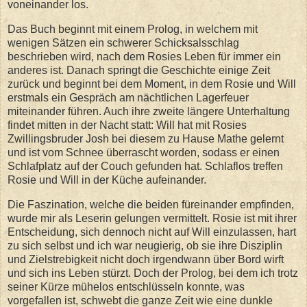
voneinander los.
Das Buch beginnt mit einem Prolog, in welchem mit
wenigen Sätzen ein schwerer Schicksalsschlag
beschrieben wird, nach dem Rosies Leben für immer ein
anderes ist. Danach springt die Geschichte einige Zeit
zurück und beginnt bei dem Moment, in dem Rosie und Will
erstmals ein Gespräch am nächtlichen Lagerfeuer
miteinander führen. Auch ihre zweite längere Unterhaltung
findet mitten in der Nacht statt: Will hat mit Rosies
Zwillingsbruder Josh bei diesem zu Hause Mathe gelernt
und ist vom Schnee überrascht worden, sodass er einen
Schlafplatz auf der Couch gefunden hat. Schlaflos treffen
Rosie und Will in der Küche aufeinander.
Die Faszination, welche die beiden füreinander empfinden,
wurde mir als Leserin gelungen vermittelt. Rosie ist mit ihrer
Entscheidung, sich dennoch nicht auf Will einzulassen, hart
zu sich selbst und ich war neugierig, ob sie ihre Disziplin
und Zielstrebigkeit nicht doch irgendwann über Bord wirft
und sich ins Leben stürzt. Doch der Prolog, bei dem ich trotz
seiner Kürze mühelos entschlüsseln konnte, was
vorgefallen ist, schwebt die ganze Zeit wie eine dunkle