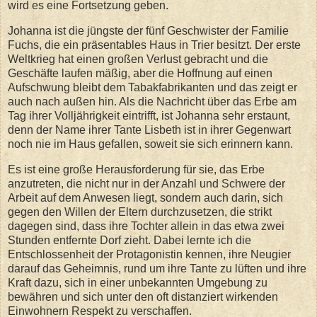
wird es eine Fortsetzung geben.
Johanna ist die jüngste der fünf Geschwister der Familie
Fuchs, die ein präsentables Haus in Trier besitzt. Der erste
Weltkrieg hat einen großen Verlust gebracht und die
Geschäfte laufen mäßig, aber die Hoffnung auf einen
Aufschwung bleibt dem Tabakfabrikanten und das zeigt er
auch nach außen hin. Als die Nachricht über das Erbe am
Tag ihrer Volljährigkeit eintrifft, ist Johanna sehr erstaunt,
denn der Name ihrer Tante Lisbeth ist in ihrer Gegenwart
noch nie im Haus gefallen, soweit sie sich erinnern kann.
Es ist eine große Herausforderung für sie, das Erbe
anzutreten, die nicht nur in der Anzahl und Schwere der
Arbeit auf dem Anwesen liegt, sondern auch darin, sich
gegen den Willen der Eltern durchzusetzen, die strikt
dagegen sind, dass ihre Tochter allein in das etwa zwei
Stunden entfernte Dorf zieht. Dabei lernte ich die
Entschlossenheit der Protagonistin kennen, ihre Neugier
darauf das Geheimnis, rund um ihre Tante zu lüften und ihre
Kraft dazu, sich in einer unbekannten Umgebung zu
bewähren und sich unter den oft distanziert wirkenden
Einwohnern Respekt zu verschaffen.