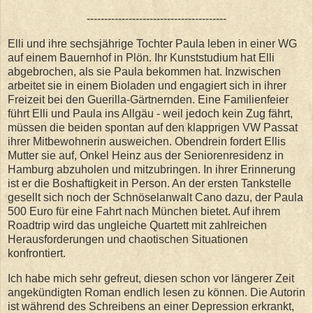
----------------------------------------
Elli und ihre sechsjährige Tochter Paula leben in einer WG
auf einem Bauernhof in Plön. Ihr Kunststudium hat Elli
abgebrochen, als sie Paula bekommen hat. Inzwischen
arbeitet sie in einem Bioladen und engagiert sich in ihrer
Freizeit bei den Guerilla-Gärtnernden. Eine Familienfeier
führt Elli und Paula ins Allgäu - weil jedoch kein Zug fährt,
müssen die beiden spontan auf den klapprigen VW Passat
ihrer Mitbewohnerin ausweichen. Obendrein fordert Ellis
Mutter sie auf, Onkel Heinz aus der Seniorenresidenz in
Hamburg abzuholen und mitzubringen. In ihrer Erinnerung
ist er die Boshaftigkeit in Person. An der ersten Tankstelle
gesellt sich noch der Schnöselanwalt Cano dazu, der Paula
500 Euro für eine Fahrt nach München bietet. Auf ihrem
Roadtrip wird das ungleiche Quartett mit zahlreichen
Herausforderungen und chaotischen Situationen
konfrontiert.
Ich habe mich sehr gefreut, diesen schon vor längerer Zeit
angekündigten Roman endlich lesen zu können. Die Autorin
ist während des Schreibens an einer Depression erkrankt,