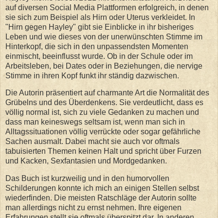
auf diversen Social Media Plattformen erfolgreich, in denen
sie sich zum Beispiel als Hirn oder Uterus verkleidet. In
"Hirn gegen Hayley" gibt sie Einblicke in ihr bisheriges
Leben und wie dieses von der unerwünschten Stimme im
Hinterkopf, die sich in den unpassendsten Momenten
einmischt, beeinflusst wurde. Ob in der Schule oder im
Arbeitsleben, bei Dates oder in Beziehungen, die nervige
Stimme in ihren Kopf funkt ihr ständig dazwischen.
Die Autorin präsentiert auf charmante Art die Normalität des
Grübelns und des Überdenkens. Sie verdeutlicht, dass es
völlig normal ist, sich zu viele Gedanken zu machen und
dass man keineswegs seltsam ist, wenn man sich in
Alltagssituationen völlig verrückte oder sogar gefährliche
Sachen ausmalt. Dabei macht sie auch vor oftmals
tabuisierten Themen keinen Halt und spricht über Furzen
und Kacken, Sexfantasien und Mordgedanken.
Das Buch ist kurzweilig und in den humorvollen
Schilderungen konnte ich mich an einigen Stellen selbst
wiederfinden. Die meisten Ratschläge der Autorin sollte
man allerdings nicht zu ernst nehmen. Ihre eigenen
Erfahrungen stellt sie oftmals überspitzt dar. In anderen