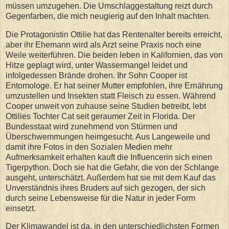
müssen umzugehen. Die Umschlaggestaltung reizt durch
Gegenfarben, die mich neugierig auf den Inhalt machten.
Die Protagonistin Ottilie hat das Rentenalter bereits erreicht,
aber ihr Ehemann wird als Arzt seine Praxis noch eine
Weile weiterführen. Die beiden leben in Kalifornien, das von
Hitze geplagt wird, unter Wassermangel leidet und
infolgedessen Brände drohen. Ihr Sohn Cooper ist
Entomologe. Er hat seiner Mutter empfohlen, ihre Ernährung
umzustellen und Insekten statt Fleisch zu essen. Während
Cooper unweit von zuhause seine Studien betreibt, lebt
Ottilies Tochter Cat seit geraumer Zeit in Florida. Der
Bundesstaat wird zunehmend von Stürmen und
Überschwemmungen heimgesucht. Aus Langeweile und
damit ihre Fotos in den Sozialen Medien mehr
Aufmerksamkeit erhalten kauft die Influencerin sich einen
Tigerpython. Doch sie hat die Gefahr, die von der Schlange
ausgeht, unterschätzt. Außerdem hat sie mit dem Kauf das
Unverständnis ihres Bruders auf sich gezogen, der sich
durch seine Lebensweise für die Natur in jeder Form
einsetzt.
Der Klimawandel ist da, in den unterschiedlichsten Formen