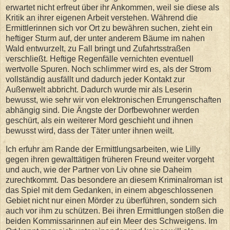
erwartet nicht erfreut über ihr Ankommen, weil sie diese als
Kritik an ihrer eigenen Arbeit verstehen. Während die
Ermittlerinnen sich vor Ort zu bewähren suchen, zieht ein
heftiger Sturm auf, der unter anderem Bäume im nahen
Wald entwurzelt, zu Fall bringt und Zufahrtsstraßen
verschließt. Heftige Regenfälle vernichten eventuell
wertvolle Spuren. Noch schlimmer wird es, als der Strom
vollständig ausfällt und dadurch jeder Kontakt zur
Außenwelt abbricht. Dadurch wurde mir als Leserin
bewusst, wie sehr wir von elektronischen Errungenschaften
abhängig sind. Die Ängste der Dorfbewohner werden
geschürt, als ein weiterer Mord geschieht und ihnen
bewusst wird, dass der Täter unter ihnen weilt.
Ich erfuhr am Rande der Ermittlungsarbeiten, wie Lilly
gegen ihren gewalttätigen früheren Freund weiter vorgeht
und auch, wie der Partner von Liv ohne sie Daheim
zurechtkommt. Das besondere an diesem Kriminalroman ist
das Spiel mit dem Gedanken, in einem abgeschlossenen
Gebiet nicht nur einen Mörder zu überführen, sondern sich
auch vor ihm zu schützen. Bei ihren Ermittlungen stoßen die
beiden Kommissarinnen auf ein Meer des Schweigens. Im