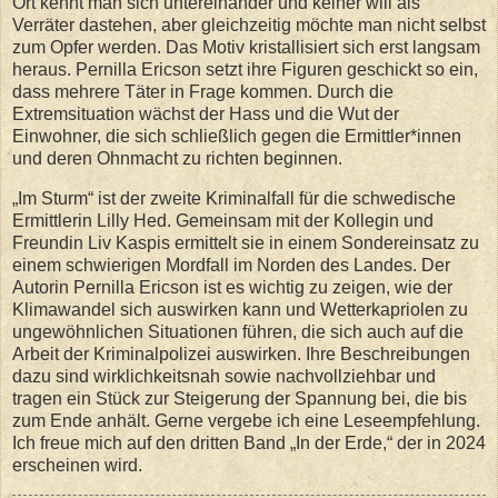
Ort kennt man sich untereinander und keiner will als
Verräter dastehen, aber gleichzeitig möchte man nicht selbst
zum Opfer werden. Das Motiv kristallisiert sich erst langsam
heraus. Pernilla Ericson setzt ihre Figuren geschickt so ein,
dass mehrere Täter in Frage kommen. Durch die
Extremsituation wächst der Hass und die Wut der
Einwohner, die sich schließlich gegen die Ermittler*innen
und deren Ohnmacht zu richten beginnen.
„Im Sturm“ ist der zweite Kriminalfall für die schwedische
Ermittlerin Lilly Hed. Gemeinsam mit der Kollegin und
Freundin Liv Kaspis ermittelt sie in einem Sondereinsatz zu
einem schwierigen Mordfall im Norden des Landes. Der
Autorin Pernilla Ericson ist es wichtig zu zeigen, wie der
Klimawandel sich auswirken kann und Wetterkapriolen zu
ungewöhnlichen Situationen führen, die sich auch auf die
Arbeit der Kriminalpolizei auswirken. Ihre Beschreibungen
dazu sind wirklichkeitsnah sowie nachvollziehbar und
tragen ein Stück zur Steigerung der Spannung bei, die bis
zum Ende anhält. Gerne vergebe ich eine Leseempfehlung.
Ich freue mich auf den dritten Band „In der Erde,“ der in 2024
erscheinen wird.