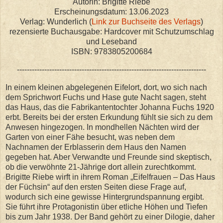
Autorin: Brigitte Riebe
Erscheinungsdatum: 13.06.2023
Verlag: Wunderlich (
Link zur Buchseite des Verlags
)
rezensierte Buchausgabe: Hardcover mit Schutzumschlag
und Leseband
ISBN: 9783805200684
----------------------------------------------------------------------------
In einem kleinen abgelegenen Eifelort, dort, wo sich nach
dem Sprichwort Fuchs und Hase gute Nacht sagen, steht
das Haus, das die Fabrikantentochter Johanna Fuchs 1920
erbt. Bereits bei der ersten Erkundung fühlt sie sich zu dem
Anwesen hingezogen. In mondhellen Nächten wird der
Garten von einer Fähe besucht, was neben dem
Nachnamen der Erblasserin dem Haus den Namen
gegeben hat. Aber Verwandte und Freunde sind skeptisch,
ob die verwöhnte 21-Jährige dort allein zurechtkommt.
Brigitte Riebe wirft in ihrem Roman „Eifelfrauen – Das Haus
der Füchsin“ auf den ersten Seiten diese Frage auf,
wodurch sich eine gewisse Hintergrundspannung ergibt.
Sie führt ihre Protagonistin über etliche Höhen und Tiefen
bis zum Jahr 1938. Der Band gehört zu einer Dilogie, daher