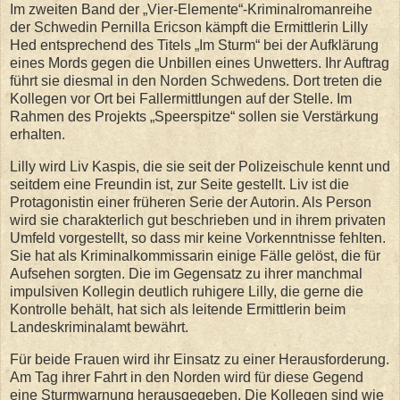
Im zweiten Band der „Vier-Elemente“-Kriminalromanreihe
der Schwedin Pernilla Ericson kämpft die Ermittlerin Lilly
Hed entsprechend des Titels „Im Sturm“ bei der Aufklärung
eines Mords gegen die Unbillen eines Unwetters. Ihr Auftrag
führt sie diesmal in den Norden Schwedens. Dort treten die
Kollegen vor Ort bei Fallermittlungen auf der Stelle. Im
Rahmen des Projekts „Speerspitze“ sollen sie Verstärkung
erhalten.
Lilly wird Liv Kaspis, die sie seit der Polizeischule kennt und
seitdem eine Freundin ist, zur Seite gestellt. Liv ist die
Protagonistin einer früheren Serie der Autorin. Als Person
wird sie charakterlich gut beschrieben und in ihrem privaten
Umfeld vorgestellt, so dass mir keine Vorkenntnisse fehlten.
Sie hat als Kriminalkommissarin einige Fälle gelöst, die für
Aufsehen sorgten. Die im Gegensatz zu ihrer manchmal
impulsiven Kollegin deutlich ruhigere Lilly, die gerne die
Kontrolle behält, hat sich als leitende Ermittlerin beim
Landeskriminalamt bewährt.
Für beide Frauen wird ihr Einsatz zu einer Herausforderung.
Am Tag ihrer Fahrt in den Norden wird für diese Gegend
eine Sturmwarnung herausgegeben. Die Kollegen sind wie