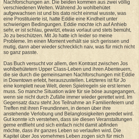
Nachforschungen an. Die beiden kommen aus zwei völlig
verschiedenen Welten. Während Jo wohlbehütet
aufgewachsen ist und bis dato nicht einmal wusste, was
eine Prostituierte ist, hatte Eddie eine Kindheit unter
schwierigen Bedingungen. Eddie mochte ich auf Anhieb
sehr, er ist schlau, gewitzt, etwas vorlaut und stets bemüht,
Jo zu beschützen. Mit Jo hatte ich leider so meine
Probleme. Im einen Moment verhält sie sich gerissen und
mutig, dann aber wieder schrecklich naiv, was für mich nicht
so ganz passte.
Das Buch versucht vor allem, den Kontrast zwischen Jos
wohlbehütetem Upper Class-Leben und ihren Abenteuern,
die sie durch die gemeinsamen Nachforschungen mit Eddie
in Downtown erlebt, herauszustellen. Letzteres ist für Jo
eine komplett neue Welt, deren Spielregeln sie erst lernen
muss. So manche Situation wäre für sie böse ausgegangen,
wenn sie nicht durch Zufälle immer wieder gerettet wird. Im
Gegensatz dazu steht Jos Teilnahme an Familienfeiern und
Treffen mit ihren Freundinnen, in denen über ihre
anstehende Verlobung und Belanglosigkeiten geredet wird.
Gut konnte ich verstehen, dass sie diesen Veranstaltungen
gerne entflieht und sich einfach nicht damit abfinden
möchte, dass ihr ganzes Leben so verlaufen wird. Die
Kapitel über Jos vornehmes Leben zogen sich für mich