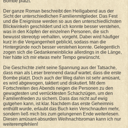
Bombe platzt.
Der ganze Roman beschreibt den Heiligabend aus der
Sicht der unterschiedlichen Familienmitglieder. Das Fest
und die Ereignisse werden so aus den unterschiedlichsten
Blickwinkeln geschildert und ich konnte besser verstehen,
was in den Köpfen der einzelnen Personen, die sich
bewusst stereotyp verhalten, vorgeht. Dabei wird häufiger
kurz in die Vergangenheit geblickt, sodass man die
Hintergründe noch besser verstehen konnte. Gelegentlich
zogen sich die Gedankeneinblicke allerdings in die Länge,
hier hätte ich mir etwas mehr Tempo gewünscht.
Die Geschichte zieht seine Spannung aus der Tatsache,
dass man als Leser brennend darauf wartet, dass die erste
Bombe platzt. Doch auch der Weg dahin ist sehr amüsant,
es wird abgewogen, taktiert und diskutiert. Mit dem
Fortschreiten des Abends neigen die Personen zu den
gewagtesten und verrücktesten Schachzügen, um den
Familienfrieden zu sichern. Dass das nicht auf ewig
gutgehen kann, ist klar. Nachdem das erste Geheimnis
enthüllt wurde, erlaubt das Buch kein Verschnaufen mehr,
sondern ließ mich bis zum gelungenen Ende weiterlesen.
Diesen amüsant-absurden Weihnachtsroman kann ich nur
weiterempfehlen!