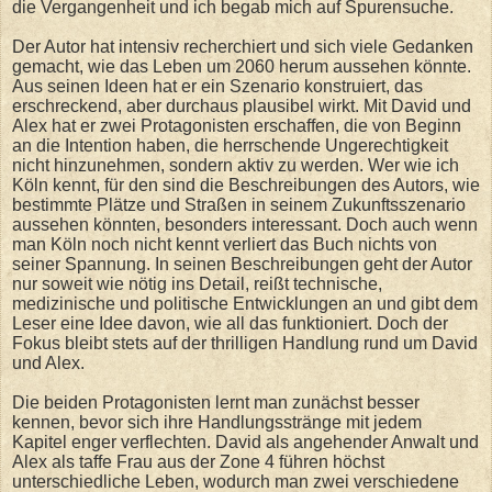
die Vergangenheit und ich begab mich auf Spurensuche.
Der Autor hat intensiv recherchiert und sich viele Gedanken
gemacht, wie das Leben um 2060 herum aussehen könnte.
Aus seinen Ideen hat er ein Szenario konstruiert, das
erschreckend, aber durchaus plausibel wirkt. Mit David und
Alex hat er zwei Protagonisten erschaffen, die von Beginn
an die Intention haben, die herrschende Ungerechtigkeit
nicht hinzunehmen, sondern aktiv zu werden. Wer wie ich
Köln kennt, für den sind die Beschreibungen des Autors, wie
bestimmte Plätze und Straßen in seinem Zukunftsszenario
aussehen könnten, besonders interessant. Doch auch wenn
man Köln noch nicht kennt verliert das Buch nichts von
seiner Spannung. In seinen Beschreibungen geht der Autor
nur soweit wie nötig ins Detail, reißt technische,
medizinische und politische Entwicklungen an und gibt dem
Leser eine Idee davon, wie all das funktioniert. Doch der
Fokus bleibt stets auf der thrilligen Handlung rund um David
und Alex.
Die beiden Protagonisten lernt man zunächst besser
kennen, bevor sich ihre Handlungsstränge mit jedem
Kapitel enger verflechten. David als angehender Anwalt und
Alex als taffe Frau aus der Zone 4 führen höchst
unterschiedliche Leben, wodurch man zwei verschiedene