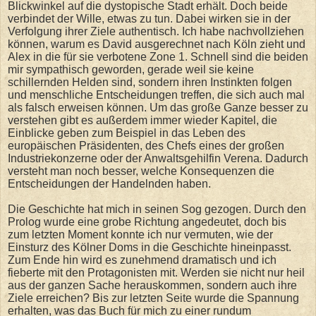
Blickwinkel auf die dystopische Stadt erhält. Doch beide
verbindet der Wille, etwas zu tun. Dabei wirken sie in der
Verfolgung ihrer Ziele authentisch. Ich habe nachvollziehen
können, warum es David ausgerechnet nach Köln zieht und
Alex in die für sie verbotene Zone 1. Schnell sind die beiden
mir sympathisch geworden, gerade weil sie keine
schillernden Helden sind, sondern ihren Instinkten folgen
und menschliche Entscheidungen treffen, die sich auch mal
als falsch erweisen können. Um das große Ganze besser zu
verstehen gibt es außerdem immer wieder Kapitel, die
Einblicke geben zum Beispiel in das Leben des
europäischen Präsidenten, des Chefs eines der großen
Industriekonzerne oder der Anwaltsgehilfin Verena. Dadurch
versteht man noch besser, welche Konsequenzen die
Entscheidungen der Handelnden haben.
Die Geschichte hat mich in seinen Sog gezogen. Durch den
Prolog wurde eine grobe Richtung angedeutet, doch bis
zum letzten Moment konnte ich nur vermuten, wie der
Einsturz des Kölner Doms in die Geschichte hineinpasst.
Zum Ende hin wird es zunehmend dramatisch und ich
fieberte mit den Protagonisten mit. Werden sie nicht nur heil
aus der ganzen Sache herauskommen, sondern auch ihre
Ziele erreichen? Bis zur letzten Seite wurde die Spannung
erhalten, was das Buch für mich zu einer rundum