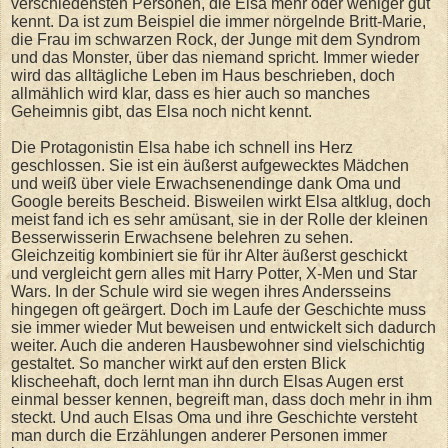
verschiedensten Personen, die Elsa mehr oder weniger gut
kennt. Da ist zum Beispiel die immer nörgelnde Britt-Marie,
die Frau im schwarzen Rock, der Junge mit dem Syndrom
und das Monster, über das niemand spricht. Immer wieder
wird das alltägliche Leben im Haus beschrieben, doch
allmählich wird klar, dass es hier auch so manches
Geheimnis gibt, das Elsa noch nicht kennt.
Die Protagonistin Elsa habe ich schnell ins Herz
geschlossen. Sie ist ein äußerst aufgewecktes Mädchen
und weiß über viele Erwachsenendinge dank Oma und
Google bereits Bescheid. Bisweilen wirkt Elsa altklug, doch
meist fand ich es sehr amüsant, sie in der Rolle der kleinen
Besserwisserin Erwachsene belehren zu sehen.
Gleichzeitig kombiniert sie für ihr Alter äußerst geschickt
und vergleicht gern alles mit Harry Potter, X-Men und Star
Wars. In der Schule wird sie wegen ihres Andersseins
hingegen oft geärgert. Doch im Laufe der Geschichte muss
sie immer wieder Mut beweisen und entwickelt sich dadurch
weiter. Auch die anderen Hausbewohner sind vielschichtig
gestaltet. So mancher wirkt auf den ersten Blick
klischeehaft, doch lernt man ihn durch Elsas Augen erst
einmal besser kennen, begreift man, dass doch mehr in ihm
steckt. Und auch Elsas Oma und ihre Geschichte versteht
man durch die Erzählungen anderer Personen immer