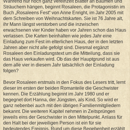
Während nur noch ganz vereinzelt Blätter an Bäumen und
Sträuchern hängen, beginnt Rosaleen, die Protagonistin im
Buch „Rosaleens Fest“ von Anne Enright, im Jahr 2005 mit
dem Schreiben von Weihnachtskarten. Sie ist 76 Jahre alt,
ihr Mann längst verstorben und die inzwischen
erwachsenen vier Kinder haben vor Jahren schon das Haus
verlassen. Die Karten beinhalten wie jedes Jahr eine
Einladung zum Fest im elterlichen Haus, der in den letzten
Jahren aber nicht alle gefolgt sind. Diesmal ergänzt
Rosaleen den Einladungstext um die Mitteilung, dass sie
das Haus verkaufen wird. Ob das der Hauptgrund ist aus
dem alle vier in diesem Jahr tatsächlich der Einladung
folgen?
Bevor Rosaleen erstmals in den Fokus des Lesers tritt, lernt
dieser im ersten der beiden Romanteile die Geschwister
kennen. Die Erzählung beginnt im Jahr 1980 und er
begegnet dort Hanna, der Jüngsten, als Kind. So wird er
ganz nebenbei auch mit den übrigen Familienmitgliedern
bekannt. Die weiteren Kapitel nehmen in Zeitsprüngen
jeweils eins der Geschwister in den Mittelpunkt. Anlass für
den Halt bei der jeweiligen Person ist ein für sie
bedeutendes Ereignis. Rund um diese Begebenheit erzählt