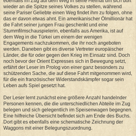
ebenfalls im Zug auf dem Weg in seine Heimat um sich dort
wieder an die Spitze seines Volkes zu stellen, während
seine Pariser Geliebte einen Weg findet ihm zu folgen, ohne
das er davon etwas ahnt. Ein amerikanischer Ölmillionär hat
die Fahrt seiner jungen Frau geschenkt und eine
Stummfilmschauspielerin, ebenfalls aus Amerika, ist auf
dem Weg in die Türkei um einem der wenigen
Engagements nachzukommen, die ihr noch angeboten
werden. Daneben gibt es diverse Vertreter europäischer
Länder, die für oder gegen den Krieg im Einsatz sind. Doch
noch bevor der Orient Expresses sich in Bewegung setzt,
erfährt der Leser im Prolog von einer ganz besonders zu
schützenden Sache, die auf diese Fahrt mitgenommen wird,
für die ein französischer Widerstandskämpfer sogar sein
Leben aufs Spiel gesetzt hat.
Der Leser lernt zunächst eine größere Anzahl handelnder
Personen kennen, die die unterschiedlichen Abteile im Zug
belegen und sich gelegentlich im Speisenwagen begegnen.
Eine hilfreiche Übersicht befindet sich am Ende des Buchs.
Dort gibt es ebenfalls eine schematische Zeichnung der
Waggons mit einer Belegungszuordnung.