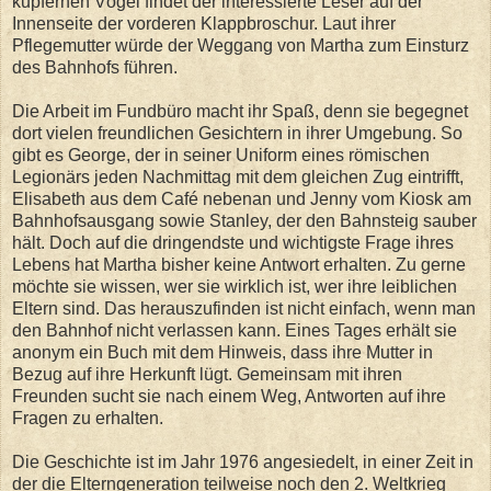
kupfernen Vögel findet der interessierte Leser auf der
Innenseite der vorderen Klappbroschur. Laut ihrer
Pflegemutter würde der Weggang von Martha zum Einsturz
des Bahnhofs führen.
Die Arbeit im Fundbüro macht ihr Spaß, denn sie begegnet
dort vielen freundlichen Gesichtern in ihrer Umgebung. So
gibt es George, der in seiner Uniform eines römischen
Legionärs jeden Nachmittag mit dem gleichen Zug eintrifft,
Elisabeth aus dem Café nebenan und Jenny vom Kiosk am
Bahnhofsausgang sowie Stanley, der den Bahnsteig sauber
hält. Doch auf die dringendste und wichtigste Frage ihres
Lebens hat Martha bisher keine Antwort erhalten. Zu gerne
möchte sie wissen, wer sie wirklich ist, wer ihre leiblichen
Eltern sind. Das herauszufinden ist nicht einfach, wenn man
den Bahnhof nicht verlassen kann. Eines Tages erhält sie
anonym ein Buch mit dem Hinweis, dass ihre Mutter in
Bezug auf ihre Herkunft lügt. Gemeinsam mit ihren
Freunden sucht sie nach einem Weg, Antworten auf ihre
Fragen zu erhalten.
Die Geschichte ist im Jahr 1976 angesiedelt, in einer Zeit in
der die Elterngeneration teilweise noch den 2. Weltkrieg