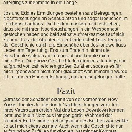
allerdings zunehmend in die Länge.
Jos und Eddies Ermittlungen bestehen aus Befragungen,
Nachforschungen an Schauplätzen und sogar Besuchen im
Leichenschauhaus. Die beiden müssen bald feststellen,
dass sie mit ihren Nachforschungen in ein Wespennest
gestochen haben und bald selbst Aufmerksamkeit auf sich
ziehen. Trotz der Abenteuer der beiden bleibt das Tempo
der Geschichte durch die Einschübe über Jos langweiliges
Leben am Tage ruhig. Erst zum Ende hin nimmt die
Geschichte wirklich an Tempo auf und konnte mich
mitreißen. Die ganze Geschichte funktioniert allerdings nur
aufgrund von zahlreichen großen Zufällen, sodass es für
mich irgendwann nicht mehr glaubhaft war. Immerhin wurde
ich mit einem Ende entschädigt, das ich für gelungen halte.
Fazit
„Strasse der Schatten“ erzählt von der vornehmen New
Yorker Tochter Jo, die durch Nachforschungen zum Tod
ihres Vaters zum ersten Mal das Leben Downtown kennen
lernt und in ein Netz aus Intrigen gerät. Während der
Reporter Eddie meine Lieblingsfigur des Buches war, wirkte
Jo auf mich etwas zu naiv. Auch wenn die Geschichte nur
aufgrund von Zufällen funktioniert, hat mir der Kontrast