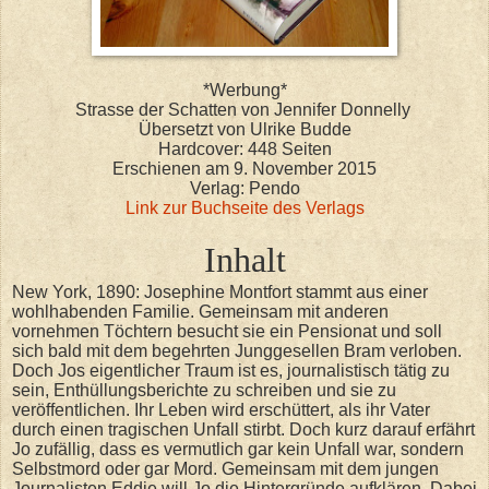
*Werbung*
Strasse der Schatten von Jennifer Donnelly
Übersetzt von Ulrike Budde
Hardcover: 448 Seiten
Erschienen am 9. November 2015
Verlag: Pendo
Link zur Buchseite des Verlags
Inhalt
New York, 1890: Josephine Montfort stammt aus einer
wohlhabenden Familie. Gemeinsam mit anderen
vornehmen Töchtern besucht sie ein Pensionat und soll
sich bald mit dem begehrten Junggesellen Bram verloben.
Doch Jos eigentlicher Traum ist es, journalistisch tätig zu
sein, Enthüllungsberichte zu schreiben und sie zu
veröffentlichen. Ihr Leben wird erschüttert, als ihr Vater
durch einen tragischen Unfall stirbt. Doch kurz darauf erfährt
Jo zufällig, dass es vermutlich gar kein Unfall war, sondern
Selbstmord oder gar Mord. Gemeinsam mit dem jungen
Journalisten Eddie will Jo die Hintergründe aufklären. Dabei