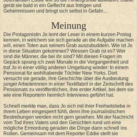
gerät sie bald in ein Geflecht aus Intrigen und
Geheimnissen und bringt sich selbst in Gefahr…
Meinung
Die Protagonistin Jo lernt der Leser in einem kurzen Prolog
kennen, in welchem sie sich gerade an die Aufgabe machen
will, einen Toten aus seinem Grab auszubuddeln. Wie ist Jo
in diese Situation gekommen? Wessen Grab ist es? Wer
sind die Männer, die bei ihr sind? Mit diesen Fragen im
Gepäck sprang ich zwei Monate in die Vergangenheit und
traf Jo in einer völlig anderen Umgebung wieder: In einem
Pensionat für wohlhabende Töchter New Yorks. Dort
versucht sie gerade, ihre Geschichte über die Ausbeutung
junger Arbeiterinnen in einer Textilfabril in der Zeitschrift des
Pensionats zu veröffentlichen, ihre erster Artikel, bei dem sie
wie eine Reporterin heimlich Interviews geführt hat.
Schnell merkte man, dass Jo sich mit ihrer Freiheitsliebe in
ihrem Leben eingesperrt fühlt, denn ihre journalistischen
Bestrebungen werden nicht gern gesehen. Mit der Nachricht
vom Tod ihres Vaters und den Gerüchten rund um eine
mögliche Ermordung geraden die Dinge dann schnell ins
Rollen. Gemeinsam mit dem Reporter Eddie stellt sie