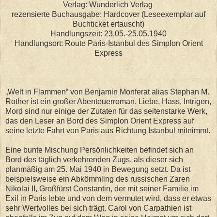
Verlag: Wunderlich Verlag
rezensierte Buchausgabe: Hardcover (Leseexemplar auf
Buchticket ertauscht)
Handlungszeit: 23.05.-25.05.1940
Handlungsort: Route Paris-Istanbul des Simplon Orient
Express
„Welt in Flammen“ von Benjamin Monferat alias Stephan M.
Rother ist ein großer Abenteuerroman. Liebe, Hass, Intrigen,
Mord sind nur einige der Zutaten für das seitenstarke Werk,
das den Leser an Bord des Simplon Orient Express auf
seine letzte Fahrt von Paris aus Richtung Istanbul mitnimmt.
Eine bunte Mischung Persönlichkeiten befindet sich an
Bord des täglich verkehrenden Zugs, als dieser sich
planmäßig am 25. Mai 1940 in Bewegung setzt. Da ist
beispielsweise ein Abkömmling des russischen Zaren
Nikolai II, Großfürst Constantin, der mit seiner Familie im
Exil in Paris lebte und von dem vermutet wird, dass er etwas
sehr Wertvolles bei sich trägt. Carol von Carpathien ist