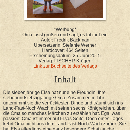
*Werbung*
Oma lässt grüßen und sagt, es tut ihr Leid
Autor: Fredrik Backman
Übersetzerin: Stefanie Werner
Hardcover: 464 Seiten
Erscheinungsdatum: 25. Juni 2015
Verlag: FISCHER Krüger
Link zur Buchseite des Verlags
Inhalt
Die siebenjährige Elsa hat nur eine Freundin: Ihre
siebenundsiebzigjährige Oma. Zusammen mit ihr
unternimmt sie die verrücktesten Dinge und träumt sich ins
Land-Fast-Noch-Wach mit seinen sechs Königreichen, über
die Oma so manches Märchen zu erzählen hat. Egal was
passiert, Oma ist immer auf Elsas Seite. Doch eines Tages
kehrt Oma nicht aus dem Land-Fast-Noch-Wach zurück. Sie
hat Elsa allerdings eine ganz besondere Schatzsuche