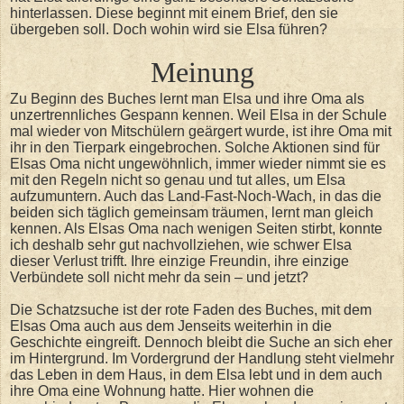
hinterlassen. Diese beginnt mit einem Brief, den sie
übergeben soll. Doch wohin wird sie Elsa führen?
Meinung
Zu Beginn des Buches lernt man Elsa und ihre Oma als
unzertrennliches Gespann kennen. Weil Elsa in der Schule
mal wieder von Mitschülern geärgert wurde, ist ihre Oma mit
ihr in den Tierpark eingebrochen. Solche Aktionen sind für
Elsas Oma nicht ungewöhnlich, immer wieder nimmt sie es
mit den Regeln nicht so genau und tut alles, um Elsa
aufzumuntern. Auch das Land-Fast-Noch-Wach, in das die
beiden sich täglich gemeinsam träumen, lernt man gleich
kennen. Als Elsas Oma nach wenigen Seiten stirbt, konnte
ich deshalb sehr gut nachvollziehen, wie schwer Elsa
dieser Verlust trifft. Ihre einzige Freundin, ihre einzige
Verbündete soll nicht mehr da sein – und jetzt?
Die Schatzsuche ist der rote Faden des Buches, mit dem
Elsas Oma auch aus dem Jenseits weiterhin in die
Geschichte eingreift. Dennoch bleibt die Suche an sich eher
im Hintergrund. Im Vordergrund der Handlung steht vielmehr
das Leben in dem Haus, in dem Elsa lebt und in dem auch
ihre Oma eine Wohnung hatte. Hier wohnen die