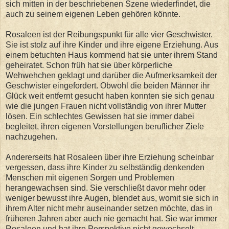
sich mitten in der beschriebenen Szene wiederfindet, die
auch zu seinem eigenen Leben gehören könnte.
Rosaleen ist der Reibungspunkt für alle vier Geschwister.
Sie ist stolz auf ihre Kinder und ihre eigene Erziehung. Aus
einem betuchten Haus kommend hat sie unter ihrem Stand
geheiratet. Schon früh hat sie über körperliche
Wehwehchen geklagt und darüber die Aufmerksamkeit der
Geschwister eingefordert. Obwohl die beiden Männer ihr
Glück weit entfernt gesucht haben konnten sie sich genau
wie die jungen Frauen nicht vollständig von ihrer Mutter
lösen. Ein schlechtes Gewissen hat sie immer dabei
begleitet, ihren eigenen Vorstellungen beruflicher Ziele
nachzugehen.
Andererseits hat Rosaleen über ihre Erziehung scheinbar
vergessen, dass ihre Kinder zu selbständig denkenden
Menschen mit eigenen Sorgen und Problemen
herangewachsen sind. Sie verschließt davor mehr oder
weniger bewusst ihre Augen, blendet aus, womit sie sich in
ihrem Alter nicht mehr auseinander setzen möchte, das in
früheren Jahren aber auch nie gemacht hat. Sie war immer
Rosaleen und hat ihre Perspektive nicht gewechselt.