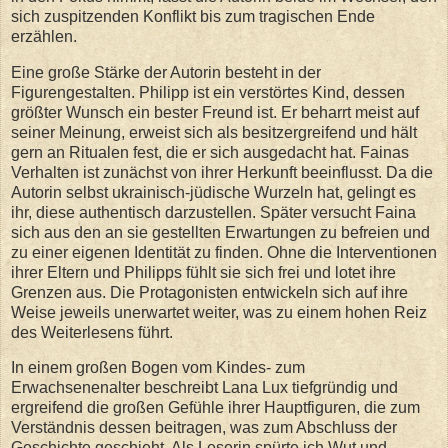
sich zuspitzenden Konflikt bis zum tragischen Ende
erzählen.
Eine große Stärke der Autorin besteht in der
Figurengestalten. Philipp ist ein verstörtes Kind, dessen
größter Wunsch ein bester Freund ist. Er beharrt meist auf
seiner Meinung, erweist sich als besitzergreifend und hält
gern an Ritualen fest, die er sich ausgedacht hat. Fainas
Verhalten ist zunächst von ihrer Herkunft beeinflusst. Da die
Autorin selbst ukrainisch-jüdische Wurzeln hat, gelingt es
ihr, diese authentisch darzustellen. Später versucht Faina
sich aus den an sie gestellten Erwartungen zu befreien und
zu einer eigenen Identität zu finden. Ohne die Interventionen
ihrer Eltern und Philipps fühlt sie sich frei und lotet ihre
Grenzen aus. Die Protagonisten entwickeln sich auf ihre
Weise jeweils unerwartet weiter, was zu einem hohen Reiz
des Weiterlesens führt.
In einem großen Bogen vom Kindes- zum
Erwachsenenalter beschreibt Lana Lux tiefgründig und
ergreifend die großen Gefühle ihrer Hauptfiguren, die zum
Verständnis dessen beitragen, was zum Abschluss der
Geschichte geschieht. Als Leserin spürte ich Wut und