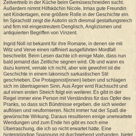
Zeitvertreib in der Küche beim Gemüseschneiden sucht.
Außerdem nimmt Hilfsköchin Nicole, Irmas gute Freundin
seit Kindertagen, eine größere Rolle in der Geschichte ein.
Im Sprachstil zeigt die Autorin sich diesmal gestaltungsreich
und firm mit eingestreutem Denglisch, Anglizismen und
antiquierten Begriffen von Vinzent.
Ingrid Noll ist bekannt für ihre Romane, in denen sie mit
Witz und Verve einen raffiniert ausgeführten Mordfall
beschreibt. Beim Lesen dachte ich einige Male, dass nun
bald jemand das Zeitliche segnen wird. Ob und wann es
dazu kommt, verrate ich nicht, aber wie gewohnt ist die
Geschichte in einem lakonisch sarkastischen Stil
geschrieben. Die Protagonist(innen) lieben und schlagen
sich im übertragenen Sinn. Aus Ärger wird Rachsucht und
auf einen ersten Streich folgt ein weiterer. Es gibt in der
Regel immer eine Person mit Verständnis für das Opfer des
Pranks, so dass sich Bündnisse ergeben, die sich wieder
auflösen und neuformieren. Nicht immer hat der Spaß die
gewünschte Wirkung. Daraus resultieren einige unerwartete
Wendungen und zum Ende hin gibt es noch eine
Überraschung, die ich so nicht erwartet hätte. Eine
hintergründige Spannung ist durchgehend vorhanden, bietet