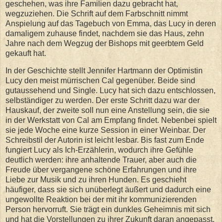
geschehen, was ihre Familien dazu gebracht hat,
wegzuziehen. Die Schrift auf dem Farbschnitt nimmt
Anspielung auf das Tagebuch von Emma, das Lucy in deren
damaligem zuhause findet, nachdem sie das Haus, zehn
Jahre nach dem Wegzug der Bishops mit geerbtem Geld
gekauft hat.
In der Geschichte stellt Jennifer Hartmann der Optimistin
Lucy den meist mürrischen Cal gegenüber. Beide sind
gutaussehend und Single. Lucy hat sich dazu entschlossen,
selbständiger zu werden. Der erste Schritt dazu war der
Hauskauf, der zweite soll nun eine Anstellung sein, die sie
in der Werkstatt von Cal am Empfang findet. Nebenbei spielt
sie jede Woche eine kurze Session in einer Weinbar. Der
Schreibstil der Autorin ist leicht lesbar. Bis fast zum Ende
fungiert Lucy als Ich-Erzählerin, wodurch ihre Gefühle
deutlich werden: ihre anhaltende Trauer, aber auch die
Freude über vergangene schöne Erfahrungen und ihre
Liebe zur Musik und zu ihren Hunden. Es geschieht
häufiger, dass sie sich unüberlegt äußert und dadurch eine
ungewollte Reaktion bei der mit ihr kommunizierenden
Person hervorruft. Sie trägt ein dunkles Geheimnis mit sich
und hat die Vorstellungen zu ihrer Zukunft daran angepasst.