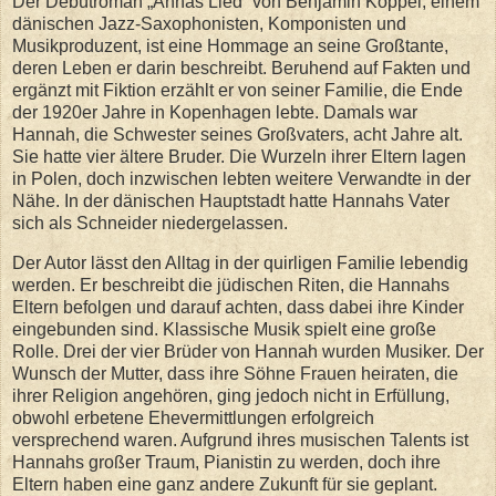
Der Debütroman „Annas Lied“ von Benjamin Koppel, einem
dänischen Jazz-Saxophonisten, Komponisten und
Musikproduzent, ist eine Hommage an seine Großtante,
deren Leben er darin beschreibt. Beruhend auf Fakten und
ergänzt mit Fiktion erzählt er von seiner Familie, die Ende
der 1920er Jahre in Kopenhagen lebte. Damals war
Hannah, die Schwester seines Großvaters, acht Jahre alt.
Sie hatte vier ältere Bruder. Die Wurzeln ihrer Eltern lagen
in Polen, doch inzwischen lebten weitere Verwandte in der
Nähe. In der dänischen Hauptstadt hatte Hannahs Vater
sich als Schneider niedergelassen.
Der Autor lässt den Alltag in der quirligen Familie lebendig
werden. Er beschreibt die jüdischen Riten, die Hannahs
Eltern befolgen und darauf achten, dass dabei ihre Kinder
eingebunden sind. Klassische Musik spielt eine große
Rolle. Drei der vier Brüder von Hannah wurden Musiker. Der
Wunsch der Mutter, dass ihre Söhne Frauen heiraten, die
ihrer Religion angehören, ging jedoch nicht in Erfüllung,
obwohl erbetene Ehevermittlungen erfolgreich
versprechend waren. Aufgrund ihres musischen Talents ist
Hannahs großer Traum, Pianistin zu werden, doch ihre
Eltern haben eine ganz andere Zukunft für sie geplant.