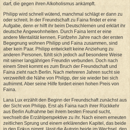
darf, die gegen ihren Alkoholismus ankämpft.
Philipp wird schnell wütend, manchmal schlägt er dann zu
oder schreit. In der Freundschaft zu Faina findet er eine
Aufgabe, denn er hilft ihr beim Deutschlernen und erklärt ihr
deutsche Angewohnheiten. Durch Faina lernt er eine
andere Mentalität kennen. Fünfzehn Jahre nach der ersten
Begegnung wohnen Philipp und Faina zusammen, sind
aber kein Paar. Philipp entwickelt keine Anziehung zu
anderen Personen, fühlt sich jedoch auf besondere Weise
mit seiner langjährigen Freundin verbunden. Doch nach
einem Streit kommt es zum Bruch der Freundschaft und
Faina zieht nach Berlin. Nach mehreren Jahren sucht sie
verzweifelt die Nähe von Philipp, der sie wieder bei sich
aufnimmt. Aber seine Hilfe fordert einen hohen Preis von
Faina.
Lana Lux erzählt den Beginn der Freundschaft zunächst aus
der Sicht von Philipp. Erst als Faina nach ihrer Rückkehr
aus Berlin Aufnahme bei ihrem besten Freund sucht,
wechselt die Erzählperspektive zu ihr. Nach einem erneuten
zeitlichen Sprung und einem erklärenden Kapitel, das beide
in den Fokus nimmt, lässt die Autorin beide im Wechsel, den