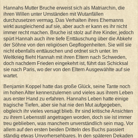
Hannahs Mutter Bruche erweist sich als Matriarchin, die
ihren Willen unter Umständen mit Wutanfällen
durchzusetzen vermag. Das Verhalten ihres Ehemanns
wirkt ausgleichend auf sie, aber auch er kann es ihr nicht
immer recht machen. Bruche ist stolz auf ihre Kinder, jedoch
spürt Hannah auch ihre tiefe Enttäuschung über die Abkehr
der Söhne von den religiösen Gepflogenheiten. Sie will sie
nicht ebenfalls enttäuschen und ordnet sich unter. Im
Weltkrieg flieht Hannah mit ihren Eltern nach Schweden,
doch nachdem Frieden eingekehrt ist, führt das Schicksal
sie nach Paris, wo der von den Eltern Ausgewählte auf sie
wartet.
Benjamin Koppel hatte das große Glück, seine Tante noch
im hohen Alter kennenzulernen und vieles aus ihrem Leben
aus erster Hand zu erfahren. Hannahs Leben hatte einige
tragische Tiefen, aber sie hat nie den Mut aufgegeben,
obgleich ihr vieles versagt blieb. Ihr sind kritische Ansichten
zu ihrem Lebensstil angetragen worden, doch sie ist immer
treu geblieben, was manchem unverständlich sein mag. Vor
allem auf den ersten beiden Dritteln des Buchs passiert
ständig etwas Unvorhersehbares. In den späteren Dekaden