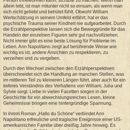
Person innewohnen kann, sichtbar zu machen. Wenn man
allein lebt, ist man mitunter nicht so einsam, als wenn man
sich nicht geliebt und behütet fühlt. Obwohl William
Wertschätzung in seinem Umfeld erfährt, hat er das
psychische Trauma seiner Kindheit nie aufgearbeitet. Durch
die Erzählperspektive lassen sich die Beweggründe für das
Handeln der einzelnen Figuren sehr gut nachvollziehen.
Nicht immer gibt es eine beste Lösung für Probleme im
Leben. Ann Napolitano zeigt auf berührende Weise wie
wichtig es ist, andere Ansichten zu respektieren, zu
verzeihen und zu vergeben.
Durch den Wechsel zwischen den Erzählperspektiven
überschneidet sich die Handlung an manchen Stellen, was
im mittleren Teil zu kleineren Längen führt, aber auch für ein
tieferes Verständnis des Verhaltens von William, Julia und
Sylvie sorgt. Liebe in vielen Facetten sorgen in der
Geschichte für ein abwechslungsreiches Lesen, kleine
Geheimnisse bringen eine hintergründige Spannung.
In ihrem Roman „Hallo du Schöne“ verbindet Ann
Napolitano erfreuliche und tragische Ereignisse einer US-
amerikanischen Familie über dreißig Jahre hinweg. Es