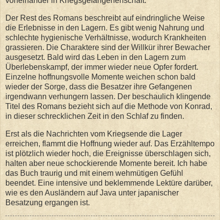
voneinander in Kriegsgefangenenschaft.
Der Rest des Romans beschreibt auf eindringliche Weise
die Erlebnisse in den Lagern. Es gibt wenig Nahrung und
schlechte hygienische Verhältnisse, wodurch Krankheiten
grassieren. Die Charaktere sind der Willkür ihrer Bewacher
ausgesetzt. Bald wird das Leben in den Lagern zum
Überlebenskampf, der immer wieder neue Opfer fordert.
Einzelne hoffnungsvolle Momente weichen schon bald
wieder der Sorge, dass die Besatzer ihre Gefangenen
irgendwann verhungern lassen. Der beschaulich klingende
Titel des Romans bezieht sich auf die Methode von Konrad,
in dieser schrecklichen Zeit in den Schlaf zu finden.
Erst als die Nachrichten vom Kriegsende die Lager
erreichen, flammt die Hoffnung wieder auf. Das Erzähltempo
ist plötzlich wieder hoch, die Ereignisse überschlagen sich,
halten aber neue schockierende Momente bereit. Ich habe
das Buch traurig und mit einem wehmütigen Gefühl
beendet. Eine intensive und beklemmende Lektüre darüber,
wie es den Ausländern auf Java unter japanischer
Besatzung ergangen ist.