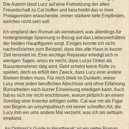
Die Autorin lässt Lucy auf eine Fortsetzung der alten
Freundschaft zu Cal hoffen und beschreibt das in ihrer
Protagonisten erwachende, immer stärkere tiefe Empfinden,
welches nicht sein soll.
Ich empfand den Roman als konstruiert, was allerdings für
hintergründige Spannung in Bezug auf das Liebesverhältnis
der beiden Hauptfiguren sorgt. Einiges konnte ich nicht
nachvollziehen zum Beispiel, dass das alte Haus in kurzer
Zeit renoviert ist. Eine wichtige Reparatur erledigt sich in
wenigen Tagen, wozu es reicht, dass Lucys Onkel als
Bauunternehmer tätig wird, Geld scheint keine Rolle zu
spielen, doch es erfüllt den Zweck, dass Lucy eine andere
Bleiben finden muss. Für mich blieb im Dunkeln, wieso
Lucy ohne jeden beruflichen Abschluss und ohne Erfahrung
Büroarbeiten nach kurzer Einweisung erledigen kann. Auch
hat es sich mir nicht erschlossen, warum plötzlich an einem
Sonntag eine Inventur erfolgen sollte. Cal war mir als Figur
von Beginn an unsympathisch mit seiner schroffen Art, die
Lucy ihm ein ums andere Mal verzeiht, was ich als seltsam
empfand.
„An Optimist`s Guide to Heartbreak“ ist ein netter Roman