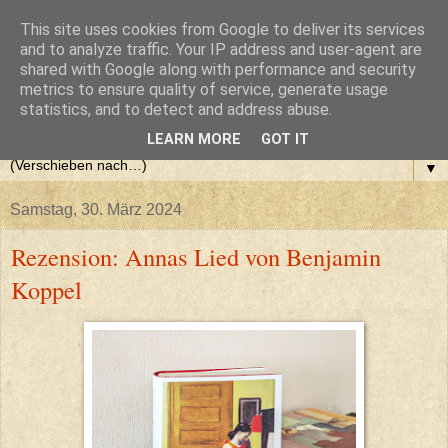
This site uses cookies from Google to deliver its services
and to analyze traffic. Your IP address and user-agent are
shared with Google along with performance and security
metrics to ensure quality of service, generate usage
statistics, and to detect and address abuse.
LEARN MORE
GOT IT
▼
Samstag, 30. März 2024
Rezension: Annas Lied von Benjamin
Koppel