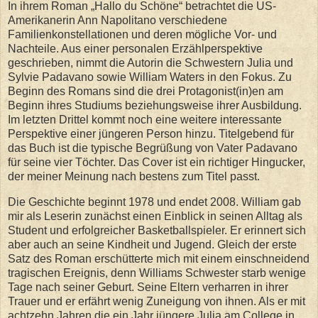
In ihrem Roman „Hallo du Schöne“ betrachtet die US-
Amerikanerin Ann Napolitano verschiedene
Familienkonstellationen und deren mögliche Vor- und
Nachteile. Aus einer personalen Erzählperspektive
geschrieben, nimmt die Autorin die Schwestern Julia und
Sylvie Padavano sowie William Waters in den Fokus. Zu
Beginn des Romans sind die drei Protagonist(in)en am
Beginn ihres Studiums beziehungsweise ihrer Ausbildung.
Im letzten Drittel kommt noch eine weitere interessante
Perspektive einer jüngeren Person hinzu. Titelgebend für
das Buch ist die typische Begrüßung von Vater Padavano
für seine vier Töchter. Das Cover ist ein richtiger Hingucker,
der meiner Meinung nach bestens zum Titel passt.
Die Geschichte beginnt 1978 und endet 2008. William gab
mir als Leserin zunächst einen Einblick in seinen Alltag als
Student und erfolgreicher Basketballspieler. Er erinnert sich
aber auch an seine Kindheit und Jugend. Gleich der erste
Satz des Roman erschütterte mich mit einem einschneidend
tragischen Ereignis, denn Williams Schwester starb wenige
Tage nach seiner Geburt. Seine Eltern verharren in ihrer
Trauer und er erfährt wenig Zuneigung von ihnen. Als er mit
achtzehn Jahren die ein Jahr jüngere Julia am College in