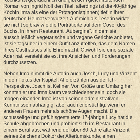
Roman von Ingrid Noll den Titel, allerdings ist die 40-jährige
Köchin Irma als eine der Protagonist(innen) tief in ihrer
deutschen Heimat verwurzelt. Auf mich als Leserin wirkte
sie nicht so brav wie die Porträtierte auf dem Cover des
Buchs. In ihrem Restaurant „Aubergine“, in dem sie
ausschließlich vegetarische und vegane Gerichte anbietet,
ist sie tagsüber in einem Outfit anzutreffen, das dem Namen
ihres Gasthauses alle Ehre macht. Obwohl sie eine soziale
Ader hat, versteht sie es, ihre Ansichten und Forderungen
durchzusetzen.
Neben Irma nimmt die Autorin auch Josch, Lucy und Vinzent
in den Fokus der Kapitel. Alle erzählen aus der Ich-
Perspektive. Josch ist Kellner. Von Größe und Umfang her
könnten er und Irma kaum verschiedener sein, doch sie
mögen einander. Irma ist von seinen administrativen
Kenntnissen abhängig, aber auch eifersüchtig, wenn er
anderen Frauen mehr als schöne Augen macht. Die
schusselige und gefühlsgesteuerte 17-jährige Lucy hat die
Schule abgebrochen und probiert sich im Restaurant in
einem Beruf aus, während der über 80 Jahre alte Vinzent,
seines Zeichens Doktor der Altertumskunde, einen