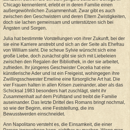
Chicago kennenlernt, erlebt er in deren Familie einen
außergewöhnlichen Zusammenhalt. Zwar gibt es auch
zwischen den Geschwistern und deren Eltern Zwistigkeiten,
doch sie lachen gemeinsam und unterstützen sich bei
Ängsten und Sorgen.
Julia hat bestimmte Vorstellungen von ihrer Zukunft, bei der
sie eine Karriere anstrebt und sich an der Seite als Ehefrau
von William sieht. Die scheue Sylvie wünscht sich eine
große Liebe, doch zunächst gibt sie sich mit Liebeleien
zwischen den Regalen der Bibliothek, in der sie arbeitet,
zufrieden. Ihr jüngeres Geschwister Cecelia hat eine
künstlerische Ader und ist ein Freigeist, wohingegen ihre
Zwillingsschwester Emeline eine fürsorgliche Art hat. Die
vier Frauen halten in allen Krisen zueinander, aber als das
Schicksal 1983 besonders hart zuschlägt, steht ihr
Zusammenhalt auf dem Prüfstand und treibt die Familie
auseinander. Das letzte Drittel des Romans bringt nochmal,
so wie der Beginn, eine Feststellung, die ins
Bewusstwerden einschneidet.
Ann Napolitano versteht es, die Einsamkeit, die einer