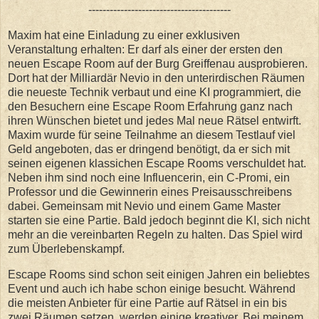
----------------------------------------
Maxim hat eine Einladung zu einer exklusiven
Veranstaltung erhalten: Er darf als einer der ersten den
neuen Escape Room auf der Burg Greiffenau ausprobieren.
Dort hat der Milliardär Nevio in den unterirdischen Räumen
die neueste Technik verbaut und eine KI programmiert, die
den Besuchern eine Escape Room Erfahrung ganz nach
ihren Wünschen bietet und jedes Mal neue Rätsel entwirft.
Maxim wurde für seine Teilnahme an diesem Testlauf viel
Geld angeboten, das er dringend benötigt, da er sich mit
seinen eigenen klassichen Escape Rooms verschuldet hat.
Neben ihm sind noch eine Influencerin, ein C-Promi, ein
Professor und die Gewinnerin eines Preisausschreibens
dabei. Gemeinsam mit Nevio und einem Game Master
starten sie eine Partie. Bald jedoch beginnt die KI, sich nicht
mehr an die vereinbarten Regeln zu halten. Das Spiel wird
zum Überlebenskampf.
Escape Rooms sind schon seit einigen Jahren ein beliebtes
Event und auch ich habe schon einige besucht. Während
die meisten Anbieter für eine Partie auf Rätsel in ein bis
zwei Räumen setzen, werden einige kreativer. Bei meinem