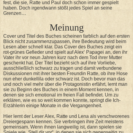
fest, die sie, Ratte und Paul doch schon immer gespielt
haben. Doch irgendwann stößt jedes Spiel an seine
Grenzen…
Meinung
Cover und Titel des Buches scheinen farblich auf den ersten
Blick nicht zusammenzupassen, ihre Bedeutung wird beim
Lesen aber schnell klar. Das Cover des Buches zeigt ein
rot-grünes Gefieder und spielt auf Alex‘ Papagei an, den ihr
Vater ihr vor neun Jahren kurz nach dem Tod ihrer Mutter
geschenkt hat. Der Titel bezieht sich auf ihre Vorliebe,
ausschließlich schwarz zu tragen und damit verbundene
Diskussionen mit ihrer besten Freundin Ratte, ob ihre Hose
nun eher dunkellila oder schwarz ist. Doch bevor man das
und noch viel mehr über die Protagonistin erfährt, lernt man
sie zu Beginn des Buches in einem Moment kennen, in
denen sie sich emotional im freien Fall befindet. Um zu
erklären, wie es so weit kommen konnte, springt die Ich-
Erzählerin einige Monate in die Vergangenheit.
Hier lernt der Leser Alex, Ratte und Lena als verschworenes
Dreiergespann kennen. Sie verbringen ihre Zeit meistens
gemeinsam. Wenn ihnen langweilig ist, dann spielen sie
Spiele wie „Stell dir vor“, in denen sie sich gegenseitig zu