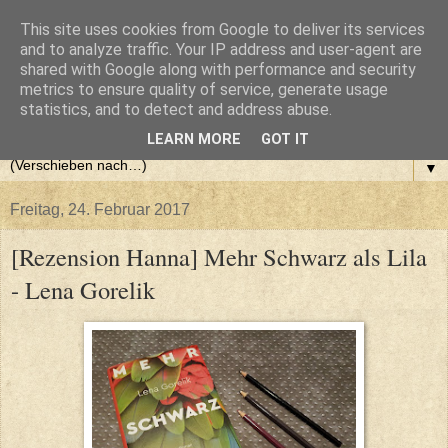
This site uses cookies from Google to deliver its services
and to analyze traffic. Your IP address and user-agent are
shared with Google along with performance and security
metrics to ensure quality of service, generate usage
statistics, and to detect and address abuse.
LEARN MORE
GOT IT
▼
Freitag, 24. Februar 2017
[Rezension Hanna] Mehr Schwarz als Lila
- Lena Gorelik