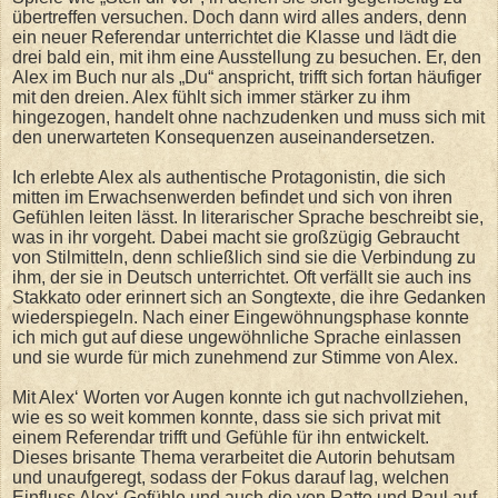
übertreffen versuchen. Doch dann wird alles anders, denn
ein neuer Referendar unterrichtet die Klasse und lädt die
drei bald ein, mit ihm eine Ausstellung zu besuchen. Er, den
Alex im Buch nur als „Du“ anspricht, trifft sich fortan häufiger
mit den dreien. Alex fühlt sich immer stärker zu ihm
hingezogen, handelt ohne nachzudenken und muss sich mit
den unerwarteten Konsequenzen auseinandersetzen.
Ich erlebte Alex als authentische Protagonistin, die sich
mitten im Erwachsenwerden befindet und sich von ihren
Gefühlen leiten lässt. In literarischer Sprache beschreibt sie,
was in ihr vorgeht. Dabei macht sie großzügig Gebraucht
von Stilmitteln, denn schließlich sind sie die Verbindung zu
ihm, der sie in Deutsch unterrichtet. Oft verfällt sie auch ins
Stakkato oder erinnert sich an Songtexte, die ihre Gedanken
wiederspiegeln. Nach einer Eingewöhnungsphase konnte
ich mich gut auf diese ungewöhnliche Sprache einlassen
und sie wurde für mich zunehmend zur Stimme von Alex.
Mit Alex‘ Worten vor Augen konnte ich gut nachvollziehen,
wie es so weit kommen konnte, dass sie sich privat mit
einem Referendar trifft und Gefühle für ihn entwickelt.
Dieses brisante Thema verarbeitet die Autorin behutsam
und unaufgeregt, sodass der Fokus darauf lag, welchen
Einfluss Alex‘ Gefühle und auch die von Ratte und Paul auf