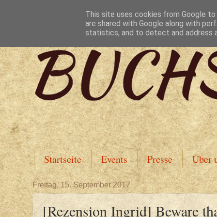
This site uses cookies from Google to d
are shared with Google along with perf
statistics, and to detect and address 
Startseite
Events
Presse
Über 
Freitag, 15. September 2017
[Rezension Ingrid] Beware tha