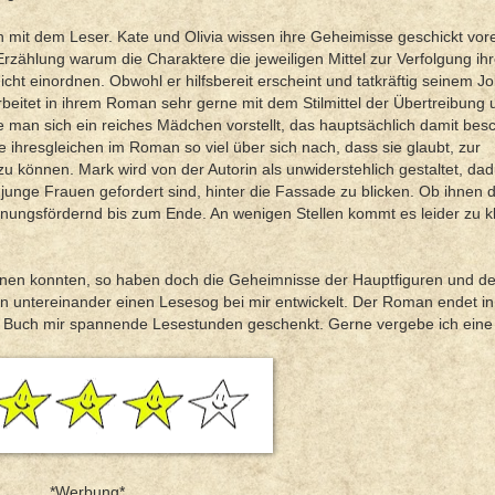
ch mit dem Leser. Kate und Olivia wissen ihre Geheimisse geschickt vor
Erzählung warum die Charaktere die jeweiligen Mittel zur Verfolgung ih
cht einordnen. Obwohl er hilfsbereit erscheint und tatkräftig seinem J
rbeitet in ihrem Roman sehr gerne mit dem Stilmittel der Übertreibung 
ie man sich ein reiches Mädchen vorstellt, das hauptsächlich damit besch
e ihresgleichen im Roman so viel über sich nach, dass sie glaubt, zur
zu können. Mark wird von der Autorin als unwiderstehlich gestaltet, da
s junge Frauen gefordert sind, hinter die Fassade zu blicken. Ob ihnen d
nnungsfördernd bis zum Ende. An wenigen Stellen kommt es leider zu k
en konnten, so haben doch die Geheimnisse der Hauptfiguren und der 
n untereinander einen Lesesog bei mir entwickelt. Der Roman endet i
as Buch mir spannende Lesestunden geschenkt. Gerne vergebe ich eine
*Werbung*