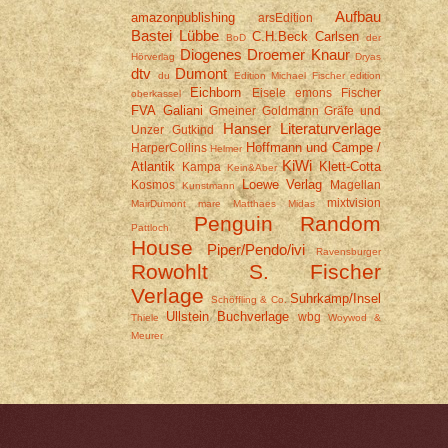
Aufbau
amazonpublishing
arsEdition
Bastei Lübbe
C.H.Beck
Carlsen
BoD
der
Diogenes
Droemer Knaur
Hörverlag
Dryas
dtv
Dumont
du
Edition Michael Fischer
edition
Eichborn
Eisele
emons
Fischer
oberkassel
FVA
Galiani
Gmeiner
Goldmann
Gräfe und
Hanser Literaturverlage
Unzer
Gutkind
Hoffmann und Campe /
HarperCollins
Helmer
KiWi
Atlantik
Klett-Cotta
Kampa
Kein&Aber
Loewe Verlag
Kosmos
Magellan
Kunstmann
mixtvision
MairDumont
mare
Matthaes
Midas
Penguin Random
Pattloch
House
Piper/Pendo/ivi
Ravensburger
Rowohlt
S. Fischer
Verlage
Suhrkamp/Insel
Schöffling & Co.
Ullstein Buchverlage
wbg
Thiele
Woywod &
Meurer