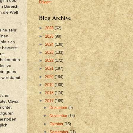
eginn des
Folgen
en Bereich
n die Welt
Blog Archive
►
2026
(62)
 eine sehr
einen
►
2025
(98)
sie sich
►
2024
(130)
ie bewusst
►
2023
(133)
hre
unbekannten
►
2022
(172)
den zu
►
2021
(197)
ein gutes
►
2020
(184)
 weil damit
►
2019
(188)
►
2018
(174)
ücher
▼
2017
(169)
te, Olivia
ichtet
►
Dezember
(9)
tfiguren
►
November
(16)
ugestoßen
►
Oktober
(15)
lich
▼
September
(11)