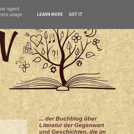
user-agent
erate usage
LEARN MORE
GOT IT
... der Buchblog über
Literatur der Gegenwart
und Geschichten, die im