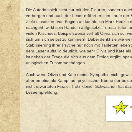
Die Autorin spielt nicht nur mit den Figuren, sondern au
verbergen und auch der Leser erfährt erst im Laufe der 
Ziele einsetzen. Von Beginn an konnte ich Mark Redkin ni
nachgeht, wirkt sein Handeln aufgesetzt. Teresa Toten a
vielen Klischees. Beispielsweise verhält Olivia sich so, w
sich um sich selbst zu kümmern. Dabei denkt sie wie viel
Stabilisierung ihrer Psyche nur noch mit Tabletten leben 
dem Leser auffällig deutlich, wie sehr Olivia und Kate al
ist neben der Frage die sich aus dem Prolog ergibt, spa
unlogischen Zusammenhängen.
Auch wenn Olivia und Kate meine Sympathie nicht gewinn
aber emotionale Kampf auf psychischer Ebene der beide
nicht erwarteten Finale. Trotz kleiner Schwächen hat d
Leseempfehlung.