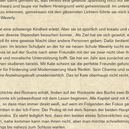
ge, wer damit gemeint ist, was bereits eine gewisse Spannung noch vor B
hwarz und taupe vor hellem Hintergrund wirkt geheimnisvoll. Im unter
 zu erkennen, gemeinsam mit den glitzernden Lichtern führte sie mich i
 Waverly.
 eine schwierige Kindheit erlebt. Aber sie ist sportlich und kreativ und
er diverse Stipendien besuchen konnte. Als Ziel hat sie sich gesetzt, 
 soll ihr eine gewisse Macht über andere Personen geben. Dafür bedient 
tzen. Im letzten Schuljahr an der für sie neuen Schule Waverly sucht s
ia ist auf der Suche nach einer Freundin mit der sie zwar nicht über i
e und moralische Unterstützung hofft. Sie hat ein Jahr aus zunächst 
en studieren bereits. Mit Kate scheint sie die perfekte Freundin gefun
tor für Förderung und Modernisierung Mark Redkin. Sein Charme und s
e Anziehungskraft unwiderstehlich. Das ist Kate überhaupt nicht recht,
chichte des Romans erhält, finden auf der Rückseite des Buchs zwei B
nnte ich unbeeinflusst mit dem Lesen beginnen. Alle Kapitel sind mit Ka
 so dass man immer direkt weiß, auf wem im Folgenden der Fokus ger
hnitten in der Ich-Form. Der Prolog ist mit dem Namen der beiden Haup
slos. Es steht lediglich fest, dass den beiden etwas Schreckliches z
 sich, nahe kommen kann man ihnen nicht, aber man möchte schnellstmög
dings bis nahezu zum Schluss warten.