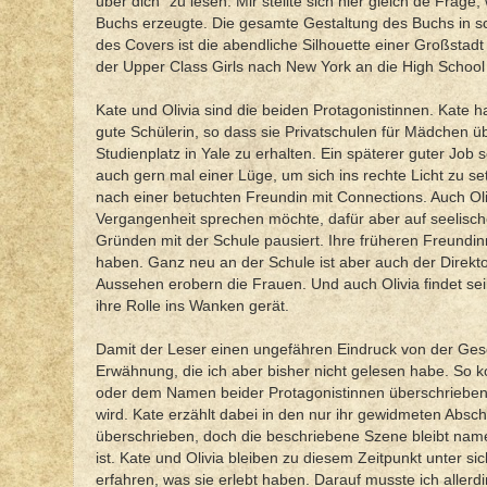
über dich“ zu lesen. Mir stellte sich hier gleich de Fra
Buchs erzeugte. Die gesamte Gestaltung des Buchs in sc
des Covers ist die abendliche Silhouette einer Großstadt
der Upper Class Girls nach New York an die High School
Kate und Olivia sind die beiden Protagonistinnen. Kate hat
gute Schülerin, so dass sie Privatschulen für Mädchen üb
Studienplatz in Yale zu erhalten. Ein späterer guter Job
auch gern mal einer Lüge, um sich ins rechte Licht zu se
nach einer betuchten Freundin mit Connections. Auch Oliv
Vergangenheit sprechen möchte, dafür aber auf seelisch
Gründen mit der Schule pausiert. Ihre früheren Freundinn
haben. Ganz neu an der Schule ist aber auch der Direk
Aussehen erobern die Frauen. Und auch Olivia findet sein
ihre Rolle ins Wanken gerät.
Damit der Leser einen ungefähren Eindruck von der Ges
Erwähnung, die ich aber bisher nicht gelesen habe. So ko
oder dem Namen beider Protagonistinnen überschrieben,
wird. Kate erzählt dabei in den nur ihr gewidmeten Absc
überschrieben, doch die beschriebene Szene bleibt namen
ist. Kate und Olivia bleiben zu diesem Zeitpunkt unter
erfahren, was sie erlebt haben. Darauf musste ich aller