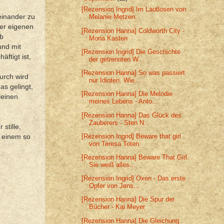
[Rezension Ingrid] Im Lautlosen von
einander zu
Melanie Metzen...
rer eigenen
[Rezension Hanna] Coldworth City -
ob
Mona Kasten
und mit
[Rezension Ingrid] Die Geschichte
äftigt ist,
der getrennten W...
[Rezension Hanna] So was passiert
durch wird
nur Idioten. Wie...
as gelingt,
[Rezension Hanna] Die Melodie
leinen
meines Lebens - Anto...
[Rezension Hanna] Das Glück des
Zauberers - Sten N...
stille,
[Rezension Ingrid] Beware that girl
n einem so
von Teresa Toten
[Rezension Hanna] Beware That Girl.
Sie weiß alles...
[Rezension Ingrid] Oxen - Das erste
Opfer von Jens...
[Rezension Hanna] Die Spur der
Bücher - Kai Meyer
[Rezension Hanna] Die Gleichung