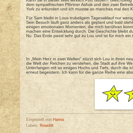
Kann sie in dieser Welt wirklich Fuß fassen? Gleichzeitig
dem sympathischen Pförtner Ashok und den zwei Betreib
York zu erkunden und ich musste so manches mal den Kopf
Für Sam bleibt in Lous trubeligem Tagesablauf nur weni
Sein Besuch läuft ganz anders als geplant und bald ste
einigen emotionalen Momenten, die mich berühren konnte
machen eine Entwicklung durch. Die Geschichte bleibt du
Nu. Das Ende passt sehr gut zu Lou und ist für mich ein to
In „Mein Herz in zwei Welten“ stürzt sich Lou in ihren n
die Welt der Reichen zu verstehen, die Stadt auf ihre W
Unterfangen mit so einigen Hochs und Tiefs, durch die ic
erneut begeistern. Ich kann für die ganze Reihe eine a
Eingestellt von
Hanna
Labels:
Rowohlt