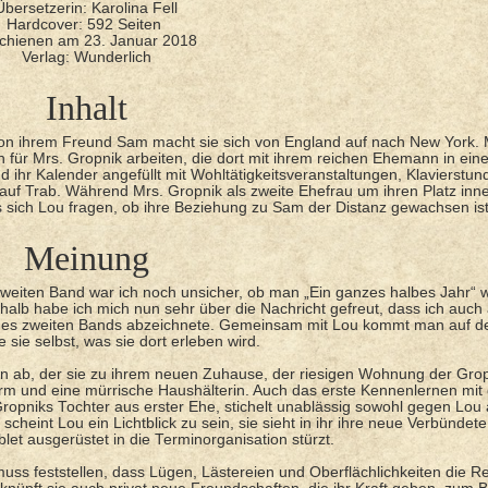
Übersetzerin: Karolina Fell
Hardcover: 592 Seiten
chienen am 23. Januar 2018
Verlag: Wunderlich
Inhalt
on ihrem Freund Sam macht sie sich von England auf nach New York. M
n für Mrs. Gropnik arbeiten, die dort mit ihrem reichen Ehemann in eine
d ihr Kalender angefüllt mit Wohltätigkeitsveranstaltungen, Klavierstu
 auf Trab. Während Mrs. Gropnik als zweite Ehefrau um ihren Platz inn
s sich Lou fragen, ob ihre Beziehung zu Sam der Distanz gewachsen ist
Meinung
zweiten Band war ich noch unsicher, ob man „Ein ganzes halbes Jahr“ w
lb habe ich mich nun sehr über die Nachricht gefreut, dass ich auch
des zweiten Bands abzeichnete. Gemeinsam mit Lou kommt man auf d
sie selbst, was sie dort erleben wird.
n ab, der sie zu ihrem neuen Zuhause, der riesigen Wohnung der Grop
form und eine mürrische Haushälterin. Auch das erste Kennenlernen mit
 Gropniks Tochter aus erster Ehe, stichelt unablässig sowohl gegen Lou
cheint Lou ein Lichtblick zu sein, sie sieht in ihr ihre neue Verbündete
t ausgerüstet in die Terminorganisation stürzt.
muss feststellen, dass Lügen, Lästereien und Oberflächlichkeiten die Re