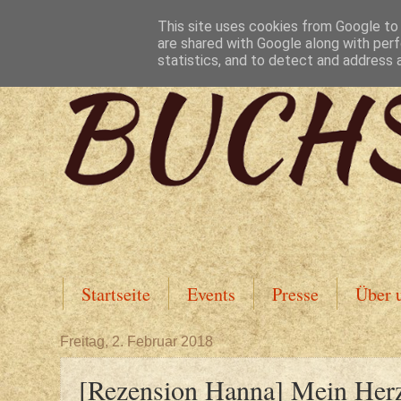
This site uses cookies from Google to d
are shared with Google along with perf
statistics, and to detect and address 
Startseite
Events
Presse
Über 
Freitag, 2. Februar 2018
[Rezension Hanna] Mein Herz