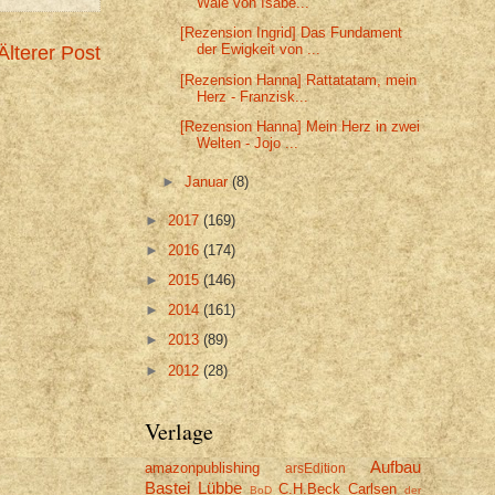
Wale von Isabe...
[Rezension Ingrid] Das Fundament
der Ewigkeit von ...
Älterer Post
[Rezension Hanna] Rattatatam, mein
Herz - Franzisk...
[Rezension Hanna] Mein Herz in zwei
Welten - Jojo ...
►
Januar
(8)
►
2017
(169)
►
2016
(174)
►
2015
(146)
►
2014
(161)
►
2013
(89)
►
2012
(28)
Verlage
Aufbau
amazonpublishing
arsEdition
Bastei Lübbe
C.H.Beck
Carlsen
BoD
der