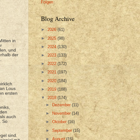
Folgen
Blog Archive
►
2026
(61)
►
2025
(98)
itten in
r
►
2024
(130)
nden, und
erhalb der
►
2023
(133)
.
►
2022
(172)
►
2021
(197)
►
2020
(184)
irklich
 an Lous
►
2019
(188)
en ersten
▼
2018
(174)
►
Dezember
(11)
niks,
 den
►
November
(14)
 als auch
. So
►
Oktober
(16)
►
September
(15)
gel sind.
►
August
(16)