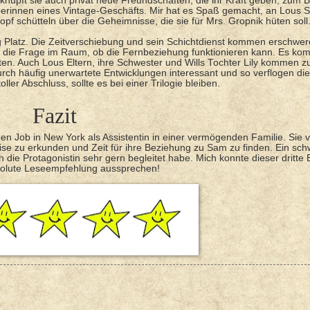
 knüpft sie auch privat neue Freundschaften, die ihr Kraft geben, zum B
erinnen eines Vintage-Geschäfts. Mir hat es Spaß gemacht, an Lous 
 schütteln über die Geheimnisse, die sie für Mrs. Gropnik hüten soll
g Platz. Die Zeitverschiebung und sein Schichtdienst kommen erschwer
ht die Frage im Raum, ob die Fernbeziehung funktionieren kann. Es ko
n. Auch Lous Eltern, ihre Schwester und Wills Tochter Lily kommen z
rch häufig unerwartete Entwicklungen interessant und so verflogen die
ller Abschluss, sollte es bei einer Trilogie bleiben.
Fazit
euen Job in New York als Assistentin in einer vermögenden Familie. Sie 
eise zu erkunden und Zeit für ihre Beziehung zu Sam zu finden. Ein sch
h die Protagonistin sehr gern begleitet habe. Mich konnte dieser dritte
bsolute Leseempfehlung aussprechen!