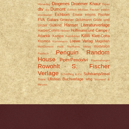
Diogenes
Droemer Knaur
Hörverlag
Dryas
dtv
Dumont
du
Edition Michael Fischer
edition
Eichborn
Eisele
emons
Fischer
oberkassel
FVA
Galiani
Gmeiner
Goldmann
Gräfe und
Hanser Literaturverlage
Unzer
Gutkind
Hoffmann und Campe /
HarperCollins
Helmer
KiWi
Atlantik
Klett-Cotta
Kampa
Kein&Aber
Loewe Verlag
Kosmos
Magellan
Kunstmann
mixtvision
MairDumont
mare
Matthaes
Midas
Penguin Random
Pattloch
House
Piper/Pendo/ivi
Ravensburger
Rowohlt
S. Fischer
Verlage
Suhrkamp/Insel
Schöffling & Co.
Ullstein Buchverlage
wbg
Thiele
Woywod &
Meurer