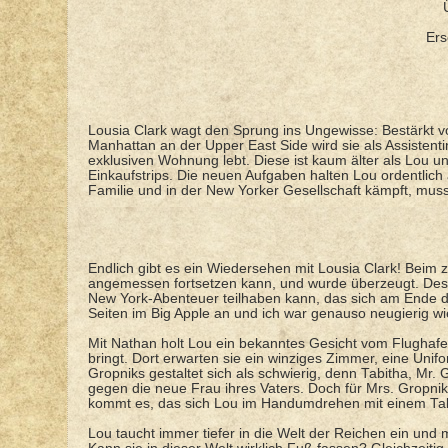
Ers
Lousia Clark wagt den Sprung ins Ungewisse: Bestärkt v
Manhattan an der Upper East Side wird sie als Assistenti
exklusiven Wohnung lebt. Diese ist kaum älter als Lou un
Einkaufstrips. Die neuen Aufgaben halten Lou ordentlich
Familie und in der New Yorker Gesellschaft kämpft, mus
Endlich gibt es ein Wiedersehen mit Lousia Clark! Beim 
angemessen fortsetzen kann, und wurde überzeugt. Desha
New York-Abenteuer teilhaben kann, das sich am Ende 
Seiten im Big Apple an und ich war genauso neugierig wie 
Mit Nathan holt Lou ein bekanntes Gesicht vom Flughafe
bringt. Dort erwarten sie ein winziges Zimmer, eine Uni
Gropniks gestaltet sich als schwierig, denn Tabitha, Mr.
gegen die neue Frau ihres Vaters. Doch für Mrs. Gropnik s
kommt es, das sich Lou im Handumdrehen mit einem Table
Lou taucht immer tiefer in die Welt der Reichen ein und 