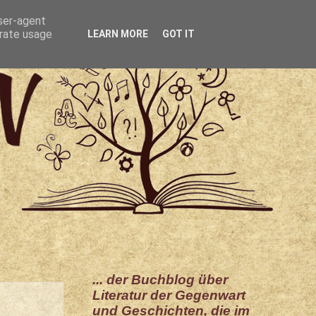
user-agent
erate usage
LEARN MORE
GOT IT
... der Buchblog über
Literatur der Gegenwart
und Geschichten, die im