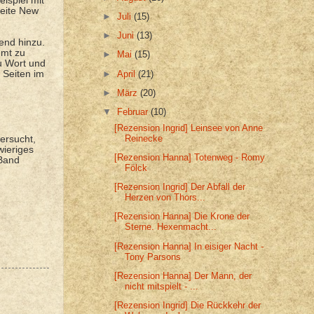
eispiel mit
Seite New
►
Juli
(15)
.
►
Juni
(13)
end hinzu.
mmt zu
►
Mai
(15)
u Wort und
►
April
(21)
 Seiten im
►
März
(20)
▼
Februar
(10)
[Rezension Ingrid] Leinsee von Anne
Reinecke
versucht,
wieriges
[Rezension Hanna] Totenweg - Romy
 Band
Fölck
[Rezension Ingrid] Der Abfall der
Herzen von Thors...
[Rezension Hanna] Die Krone der
Sterne. Hexenmacht...
[Rezension Hanna] In eisiger Nacht -
Tony Parsons
[Rezension Hanna] Der Mann, der
nicht mitspielt - ...
[Rezension Ingrid] Die Rückkehr der