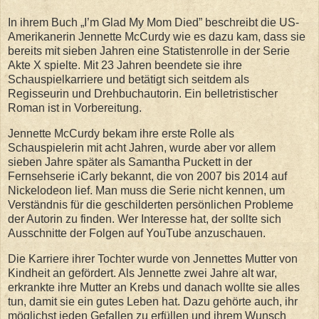
In ihrem Buch „I’m Glad My Mom Died” beschreibt die US-
Amerikanerin Jennette McCurdy wie es dazu kam, dass sie
bereits mit sieben Jahren eine Statistenrolle in der Serie
Akte X spielte. Mit 23 Jahren beendete sie ihre
Schauspielkarriere und betätigt sich seitdem als
Regisseurin und Drehbuchautorin. Ein belletristischer
Roman ist in Vorbereitung.
Jennette McCurdy bekam ihre erste Rolle als
Schauspielerin mit acht Jahren, wurde aber vor allem
sieben Jahre später als Samantha Puckett in der
Fernsehserie iCarly bekannt, die von 2007 bis 2014 auf
Nickelodeon lief. Man muss die Serie nicht kennen, um
Verständnis für die geschilderten persönlichen Probleme
der Autorin zu finden. Wer Interesse hat, der sollte sich
Ausschnitte der Folgen auf YouTube anzuschauen.
Die Karriere ihrer Tochter wurde von Jennettes Mutter von
Kindheit an gefördert. Als Jennette zwei Jahre alt war,
erkrankte ihre Mutter an Krebs und danach wollte sie alles
tun, damit sie ein gutes Leben hat. Dazu gehörte auch, ihr
möglichst jeden Gefallen zu erfüllen und ihrem Wunsch