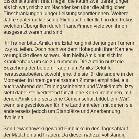
Eiskunstläuferin Tina Riegel, die kaum zwei Jahre jünger
als ich war, mich zum Nachdenken über die alltäglichen
Einschränkungen junger Leistungssportlerinnen. Weitere
Jahre später rückte schließlich auch öffentlich in den Fokus,
welchen Übergriffen durch Trainer*innen viele von ihnen
ausgesetzt waren und sind.
Ihr Trainer bittet Amik, ihre Erfahrung mit der jungen Turnerin
Izzy zu teilen. Doch noch vor dem Höhepunkt ihrer Karriere
verunglückt diese schwer. Nun bleibt Amik nur, sich im
Krankenhaus um sie zu kümmern. Die Autorin nutzt die
Beziehung der beiden Frauen, um Amiks Gefühle
herauszuarbeiten, sowohl jene, die sie für die andere in den
Momenten in ihrem gemeinsamen Zimmer empfindet, als
auch während der Trainingseinheiten und Wettkämpfe. Izzy
steht dabei stellvertretend für all jene Konkurrentinnen, mit
denen Amik einerseits eine Gemeinschaft bildet, ein „Wir“,
wenn sie geschlossen für ihre Land antreten, mit denen sie
andererseits jedoch um Startplätze und Anerkennung
rivalisiert.
Son Lewandowski gewährt Einblicke in den Tagesablauf
der Mädchen und Frauen. Da dieser nahezu vollständig