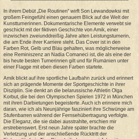
In ihrem Debüt „Die Routinen“ wirft Son Lewandowksi mit
großem Feingefühl einen genauem Blick auf die Welt der
Kunstturnerinnen. Dokumentarische Elemente verwebt sie
geschickt mit der fiktiven Geschichte von Amik, einer
inzwischen zweiunddreißig Jahre alten Leistungsturnerin,
die am Ende ihrer Karriere steht. Das Cover ist in den
Farben Rot, Gelb und Blau gehalten, was möglicherweise
eine Reminiszenz an Nadia Comaneci ist, die als eine der
bis heute besten Turnerinnen gilt und für Rumänien unter
einer Flagge mit eben diesen Farben startete.
Amik blickt auf ihre sportliche Laufbahn zurück und erinnert
sich an prägende Momente der Sportgeschichte in ihrer
Disziplin. Sie denkt an die belarussische Athletin Olga
Korbut, die bei den Olympischen Spielen 1972 in München
mit ihren Darbietungen begeisterte. Auch ich erinnere mich
daran, wie ich als Neunjährige fasziniert ihre Schwünge am
Stufenbarren während der Fernsehübertragung verfolgte.
Die Eleganz, die sie dabei ausstrahlte, erschien mir
erstrebenswert. Erst neun Jahre später brachte die
Verletzung und der anschließende Rücktritt der