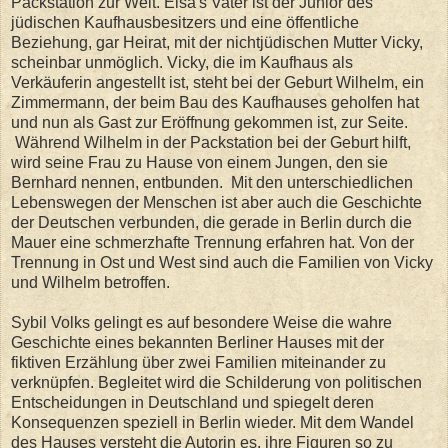
Packstation zur Welt. Elsa's Vater ist der Junior des
jüdischen Kaufhausbesitzers und eine öffentliche
Beziehung, gar Heirat, mit der nichtjüdischen Mutter Vicky,
scheinbar unmöglich. Vicky, die im Kaufhaus als
Verkäuferin angestellt ist, steht bei der Geburt Wilhelm, ein
Zimmermann, der beim Bau des Kaufhauses geholfen hat
und nun als Gast zur Eröffnung gekommen ist, zur Seite.
Während Wilhelm in der Packstation bei der Geburt hilft,
wird seine Frau zu Hause von einem Jungen, den sie
Bernhard nennen, entbunden.
Mit den unterschiedlichen
Lebenswegen der Menschen ist aber auch die Geschichte
der Deutschen verbunden, die gerade in Berlin durch die
Mauer eine schmerzhafte Trennung erfahren hat. Von der
Trennung in Ost und West sind auch die Familien von Vicky
und Wilhelm betroffen.
Sybil Volks gelingt es auf besondere Weise die wahre
Geschichte eines bekannten Berliner Hauses mit der
fiktiven Erzählung über zwei Familien miteinander zu
verknüpfen. Begleitet wird die Schilderung von politischen
Entscheidungen in Deutschland und spiegelt deren
Konsequenzen speziell in Berlin wieder. Mit dem Wandel
des Hauses versteht die Autorin es, ihre Figuren so zu