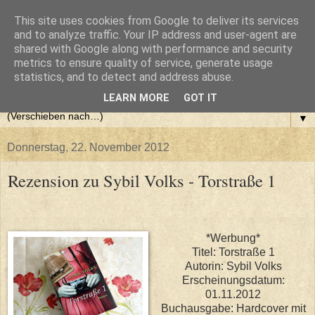
This site uses cookies from Google to deliver its services
and to analyze traffic. Your IP address and user-agent are
shared with Google along with performance and security
metrics to ensure quality of service, generate usage
statistics, and to detect and address abuse.
LEARN MORE
GOT IT
▼
Donnerstag, 22. November 2012
Rezension zu Sybil Volks - Torstraße 1
*Werbung*
Titel: Torstraße 1
Autorin: Sybil Volks
Erscheinungsdatum:
01.11.2012
Buchausgabe: Hardcover mit