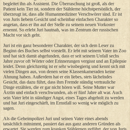
begleitet ihn als Assistent. Die Überraschung ist groß, als der
Patient kein Tier ist, sondern der Stählerne höchstpersönlich, der
überzeugt ist, dass alle Humanmediziner Verschwörer sind. Er ist
von Juris liebem Gesicht und scheinbar einfachen Charakter so
angetan, dass er ihn auf der Stelle zu seinem neuen Vorkoster
ernennt. So erlebt Juri hautnah, was im Zentrum der russischen
Macht vor sich geht.
Juri ist ein ganz besonderer Charakter, der sich dem Leser zu
Beginn des Buches selbst vorstellt. Er lebt mit seinem Vater im Zoo
und hat sich damit abgefunden, dass er seit seinem Unfall sechs
Jahre zuvor oft Wörter oder Erinnerungen vergisst und an Epilepsie
leidet. Denn gleichzeitig ist er sehr wissbegierig und kennt sich mit
vielen Dingen aus, von denen seine Klassenkameraden keine
Ahnung haben. Außerdem hat er ein liebes, stets lächelndes
Gesicht, das dazu führt, dass ihm Fremde ständig vertrauliche
Dinge erzählen, die er gar nicht hören will. Seine Mutter war
Ärztin und einfach verschwunden, als er fünf Jahre alt war. Auch
sein Vater lebt in ständiger Angst, eines Tages abgeholt zu werden
und hat Juri eingeschärft, im Ernstfall so wenig wie möglich zu
sagen.
Als die Geheimpolizei Juri und seinen Vater eines abends
tatsächlich mitnimmt, passiert das aus ganz anderen Gründen als
erwartet. Sie werden zum kranken Stählernen geführt, der von Juris