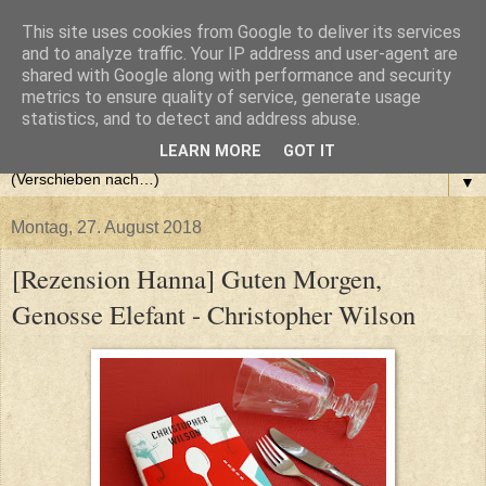
This site uses cookies from Google to deliver its services
and to analyze traffic. Your IP address and user-agent are
shared with Google along with performance and security
metrics to ensure quality of service, generate usage
statistics, and to detect and address abuse.
LEARN MORE
GOT IT
▼
Montag, 27. August 2018
[Rezension Hanna] Guten Morgen,
Genosse Elefant - Christopher Wilson