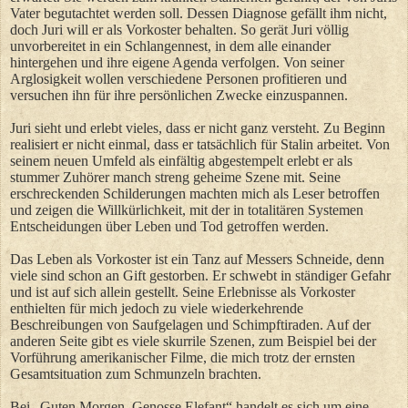
Vater begutachtet werden soll. Dessen Diagnose gefällt ihm nicht,
doch Juri will er als Vorkoster behalten. So gerät Juri völlig
unvorbereitet in ein Schlangennest, in dem alle einander
hintergehen und ihre eigene Agenda verfolgen. Von seiner
Arglosigkeit wollen verschiedene Personen profitieren und
versuchen ihn für ihre persönlichen Zwecke einzuspannen.
Juri sieht und erlebt vieles, dass er nicht ganz versteht. Zu Beginn
realisiert er nicht einmal, dass er tatsächlich für Stalin arbeitet. Von
seinem neuen Umfeld als einfältig abgestempelt erlebt er als
stummer Zuhörer manch streng geheime Szene mit. Seine
erschreckenden Schilderungen machten mich als Leser betroffen
und zeigen die Willkürlichkeit, mit der in totalitären Systemen
Entscheidungen über Leben und Tod getroffen werden.
Das Leben als Vorkoster ist ein Tanz auf Messers Schneide, denn
viele sind schon an Gift gestorben. Er schwebt in ständiger Gefahr
und ist auf sich allein gestellt. Seine Erlebnisse als Vorkoster
enthielten für mich jedoch zu viele wiederkehrende
Beschreibungen von Saufgelagen und Schimpftiraden. Auf der
anderen Seite gibt es viele skurrile Szenen, zum Beispiel bei der
Vorführung amerikanischer Filme, die mich trotz der ernsten
Gesamtsituation zum Schmunzeln brachten.
Bei „Guten Morgen, Genosse Elefant“ handelt es sich um eine