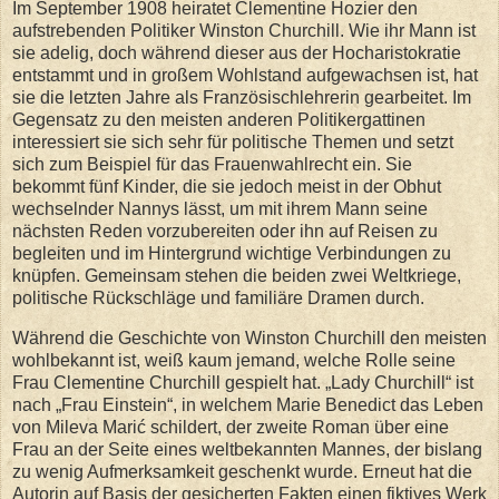
Im September 1908 heiratet Clementine Hozier den
aufstrebenden Politiker Winston Churchill. Wie ihr Mann ist
sie adelig, doch während dieser aus der Hocharistokratie
entstammt und in großem Wohlstand aufgewachsen ist, hat
sie die letzten Jahre als Französischlehrerin gearbeitet. Im
Gegensatz zu den meisten anderen Politikergattinen
interessiert sie sich sehr für politische Themen und setzt
sich zum Beispiel für das Frauenwahlrecht ein. Sie
bekommt fünf Kinder, die sie jedoch meist in der Obhut
wechselnder Nannys lässt, um mit ihrem Mann seine
nächsten Reden vorzubereiten oder ihn auf Reisen zu
begleiten und im Hintergrund wichtige Verbindungen zu
knüpfen. Gemeinsam stehen die beiden zwei Weltkriege,
politische Rückschläge und familiäre Dramen durch.
Während die Geschichte von Winston Churchill den meisten
wohlbekannt ist, weiß kaum jemand, welche Rolle seine
Frau Clementine Churchill gespielt hat. „Lady Churchill“ ist
nach „Frau Einstein“, in welchem Marie Benedict das Leben
von Mileva Marić schildert, der zweite Roman über eine
Frau an der Seite eines weltbekannten Mannes, der bislang
zu wenig Aufmerksamkeit geschenkt wurde. Erneut hat die
Autorin auf Basis der gesicherten Fakten einen fiktives Werk