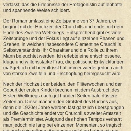
verfasst, das die Erlebnisse der Protagonistin auf lebhafte
und spannende Weise schildert.
Der Roman umfasst eine Zeitspanne von 37 Jahren, er
beginnt mit der Hochzeit der Churchills und endet mit dem
Ende des Zweiten Weltkriegs. Entsprechend gibt es viele
Zeitsprünge und der Fokus liegt auf einzelnen Phasen und
Szenen, in welchen insbesondere Clementine Churchills
Selbstverständnis, ihr Charakter und die Rolle zu ihrem
Mann beleuchtet werden. Ich erlebte eine entschlossene,
kluge und willensstarke Frau, die politische Entwicklungen
maßgeblich mit beeinflusst hat, immer wieder jedoch auch
von starken Zweifeln und Erschöpfung heimgesucht wird.
Nach der Hochzeit der beiden, den Flitterwochen und der
Geburt der ersten Kinder brechen mit dem Ausbruch des
Ersten Weltkriegs nach gut hundert Seiten bald düstere
Zeiten an. Diese machen den Großteil des Buches aus,
denn die 1920er Jahre werden fast gänzlich übersprungen
und die Geschichte endet vor Churchills zweiter Amtszeit
als Premierminister. Aufgrund des hohen Tempos verharrt
man jedoch nie lang bei einzelnen Momenten, so tragisch
sie auch sein mögen. Besonders gefallen haben mir die