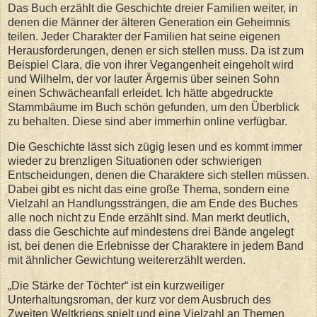
Das Buch erzählt die Geschichte dreier Familien weiter, in
denen die Männer der älteren Generation ein Geheimnis
teilen. Jeder Charakter der Familien hat seine eigenen
Herausforderungen, denen er sich stellen muss. Da ist zum
Beispiel Clara, die von ihrer Vegangenheit eingeholt wird
und Wilhelm, der vor lauter Ärgernis über seinen Sohn
einen Schwächeanfall erleidet. Ich hätte abgedruckte
Stammbäume im Buch schön gefunden, um den Überblick
zu behalten. Diese sind aber immerhin online verfügbar.
Die Geschichte lässt sich zügig lesen und es kommt immer
wieder zu brenzligen Situationen oder schwierigen
Entscheidungen, denen die Charaktere sich stellen müssen.
Dabei gibt es nicht das eine große Thema, sondern eine
Vielzahl an Handlungssträngen, die am Ende des Buches
alle noch nicht zu Ende erzählt sind. Man merkt deutlich,
dass die Geschichte auf mindestens drei Bände angelegt
ist, bei denen die Erlebnisse der Charaktere in jedem Band
mit ähnlicher Gewichtung weitererzählt werden.
„Die Stärke der Töchter“ ist ein kurzweiliger
Unterhaltungsroman, der kurz vor dem Ausbruch des
Zweiten Weltkriegs spielt und eine Vielzahl an Themen