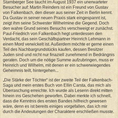
Starnberger See taucht im August 1937 ein unerwarteter
Besucher auf: Martin Reinders ist ein Freund von Gustav
von Falkenbach, den dieser aus seiner Zeit in Berlin kennt.
Da Gustav in seiner neuen Praxis stark eingespannt ist,
zeigt ihm seine Schwester Wilhelmine die Gegend. Doch
den wahre Grund seines Besuchs verschweigt er zunächst.
Paul-Friedrich von Falkenbach hegt unterdessen den
Verdacht, das sein Geschäftspartner Heinrich Lehmann in
einen Mord verwickelt ist. Außerdem möchte er gerne einen
Teil des Nachbargrundstücks kaufen, dessen Besitzer
Juden sind und nicht nur finaziell zunehmend in Bedrängnis
geraten. Doch um die nötige Summe aufzubringen, muss er
Heinrich und Wilhelm, mit denen er ein schwerwiegendes
Geheimnis teilt, hintergehen...
„Die Stärke der Töchter“ ist der zweite Teil der Falkenbach-
Saga und mein erstes Buch von Ellin Carsta, das mich als
Überraschung erreichte. Ich wurde als Leserin direkt mitten
hinein ins Geschehen geworfen. Dabei merkte ich schnell,
dass die Kenntnis des ersten Bandes hilfreich gewesen
wäre, denn es ist bereits einiges vorgefallen, das ich mir
durch die Andeutungen der Charaktere erschließen musste.