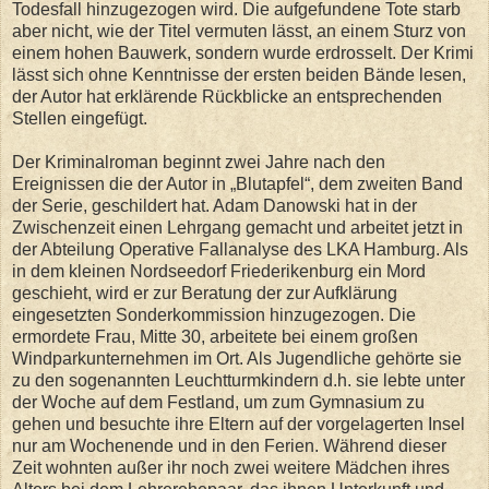
Todesfall hinzugezogen wird. Die aufgefundene Tote starb
aber nicht, wie der Titel vermuten lässt, an einem Sturz von
einem hohen Bauwerk, sondern wurde erdrosselt. Der Krimi
lässt sich ohne Kenntnisse der ersten beiden Bände lesen,
der Autor hat erklärende Rückblicke an entsprechenden
Stellen eingefügt.
Der Kriminalroman beginnt zwei Jahre nach den
Ereignissen die der Autor in „Blutapfel“, dem zweiten Band
der Serie, geschildert hat. Adam Danowski hat in der
Zwischenzeit einen Lehrgang gemacht und arbeitet jetzt in
der Abteilung Operative Fallanalyse des LKA Hamburg. Als
in dem kleinen Nordseedorf Friederikenburg ein Mord
geschieht, wird er zur Beratung der zur Aufklärung
eingesetzten Sonderkommission hinzugezogen. Die
ermordete Frau, Mitte 30, arbeitete bei einem großen
Windparkunternehmen im Ort. Als Jugendliche gehörte sie
zu den sogenannten Leuchtturmkindern d.h. sie lebte unter
der Woche auf dem Festland, um zum Gymnasium zu
gehen und besuchte ihre Eltern auf der vorgelagerten Insel
nur am Wochenende und in den Ferien. Während dieser
Zeit wohnten außer ihr noch zwei weitere Mädchen ihres