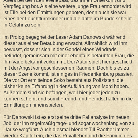
Alters bei dem Lehrerehepaar, das ihnen Unterkunft und
Verpflegung bot. Als eine weitere junge Frau ermordet wird
ist Eile bei den Ermittlungen geboten, denn auch sie war
eines der Leuchtturmkinder und die dritte im Bunde scheint
in Gefahr zu sein.
Im Prolog begegnet der Leser Adam Danowski während
dieser aus einer Betäubung erwacht. Allmählich wird ihm
bewusst, dass er sich in der Gondel eines Windrads
befindet, gemeinsam mit einer ebenfalls betäubten Frau, die
ihm vage bekannt vorkommt. Der Autor spielt hier geschickt
mit der Angst vor geschlossenen Räumen. Doch bis es zu
dieser Szene kommt, ist einiges in Friederikenburg passiert.
Die vor Ort ermittelnde Soko besteht aus Polizisten, die
bisher keine Erfahrung in der Aufklärung von Mord haben.
Außerdem sind sie befangen, weil hier jeder jeden zu
kennen scheint und somit Freund- und Feindschaften in die
Ermittlungen hineinspielen.
Für Danowski ist es erst seine dritte Fallanalyse im neuen
Job, der ihn regelmäßig tage- und sogar wochenlang von zu
Hause wegführt. Auch diesmal blendet Till Raether immer
wieder Kapitel ein, die das Privatleben und die Familie des