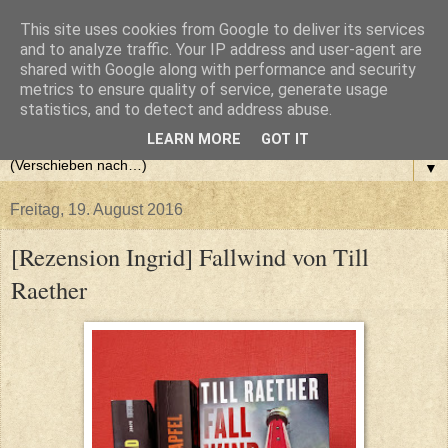
This site uses cookies from Google to deliver its services
and to analyze traffic. Your IP address and user-agent are
shared with Google along with performance and security
metrics to ensure quality of service, generate usage
statistics, and to detect and address abuse.
LEARN MORE
GOT IT
▼
Freitag, 19. August 2016
[Rezension Ingrid] Fallwind von Till
Raether