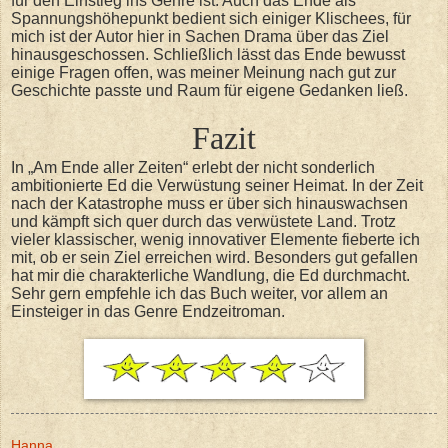
für den Einstieg ins Genre ist. Auch das Ende als
Spannungshöhepunkt bedient sich einiger Klischees, für
mich ist der Autor hier in Sachen Drama über das Ziel
hinausgeschossen. Schließlich lässt das Ende bewusst
einige Fragen offen, was meiner Meinung nach gut zur
Geschichte passte und Raum für eigene Gedanken ließ.
Fazit
In „Am Ende aller Zeiten“ erlebt der nicht sonderlich
ambitionierte Ed die Verwüstung seiner Heimat. In der Zeit
nach der Katastrophe muss er über sich hinauswachsen
und kämpft sich quer durch das verwüstete Land. Trotz
vieler klassischer, wenig innovativer Elemente fieberte ich
mit, ob er sein Ziel erreichen wird. Besonders gut gefallen
hat mir die charakterliche Wandlung, die Ed durchmacht.
Sehr gern empfehle ich das Buch weiter, vor allem an
Einsteiger in das Genre Endzeitroman.
Hanna