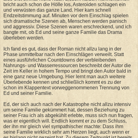
bricht auch schon die Hölle los, Asteroiden schlagen ein
und verwüsten das ganze Land. Hier kam schnell
Endzeitstimmung auf. Minuten vor dem Einschlag spielen
sich dramatische Szenen ab, Menschen werden panisch
und aggressiv. Diese Szenen waren erschreckend, und ich
bangte mit, ob Ed und seine ganze Familie das Drama
überleben werden.
Ich fand es gut, dass der Roman nicht allzu lang in der
Phase unmittelbar nach den Einschlägen verweilt. Statt
eines ausführlichen Countdowns der verbleibenden
Nahrungs- und Wasserressourcen beschreibt der Autor die
Zeit im Keller in hohem Tempo und bringt den Autor bald in
eine ganz neue Umgebung. Hier lernt man auch weitere
Überlebende kennen und schließlich kommt es zu der
schon im Klappentext vorweggenommenen Trennung von
Ed und seiner Familie.
Ed, der sich auch nach der Katastrophe nicht allzu intensiv
um seine Familie gekümmert hat, dessen Beziehung zu
seiner Frau ich als abgekühlt erlebte, muss sich nun fragen,
was er eigentlich will. Endlich kommt er zu dem Schluss,
der ihn mir gleich viel sympathischer machte: Dass ihm
seine Familie wirklich sehr am Herzen liegt, auch wenn er
es bislang nicht gezeigt hat. Zu diesem Zeitpunkt ist bereits