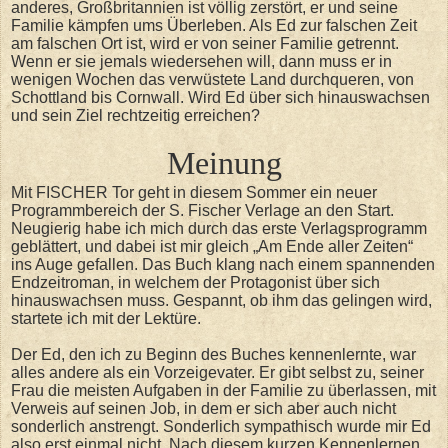
anderes, Großbritannien ist völlig zerstört, er und seine
Familie kämpfen ums Überleben. Als Ed zur falschen Zeit
am falschen Ort ist, wird er von seiner Familie getrennt.
Wenn er sie jemals wiedersehen will, dann muss er in
wenigen Wochen das verwüstete Land durchqueren, von
Schottland bis Cornwall. Wird Ed über sich hinauswachsen
und sein Ziel rechtzeitig erreichen?
Meinung
Mit FISCHER Tor geht in diesem Sommer ein neuer
Programmbereich der S. Fischer Verlage an den Start.
Neugierig habe ich mich durch das erste Verlagsprogramm
geblättert, und dabei ist mir gleich „Am Ende aller Zeiten“
ins Auge gefallen. Das Buch klang nach einem spannenden
Endzeitroman, in welchem der Protagonist über sich
hinauswachsen muss. Gespannt, ob ihm das gelingen wird,
startete ich mit der Lektüre.
Der Ed, den ich zu Beginn des Buches kennenlernte, war
alles andere als ein Vorzeigevater. Er gibt selbst zu, seiner
Frau die meisten Aufgaben in der Familie zu überlassen, mit
Verweis auf seinen Job, in dem er sich aber auch nicht
sonderlich anstrengt. Sonderlich sympathisch wurde mir Ed
also erst einmal nicht. Nach diesem kurzen Kennenlernen