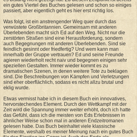
ein gutes Viertel des Buches gelesen und schon so einiges
passiert, aber eigentlich geht es hier erst richtig los.
Was folgt, ist ein anstrengender Weg quer durch das
verwüstete Großbritannien. Gemeinsam mit anderen
Überlebenden macht sich Ed auf den Weg. Nicht nur die
zerstörten Straßen sind eine Herausforderung, sondern
auch Begegnungen mit anderen Überlebenden. Sind sie
feindlich gesinnt oder friedfertig? Und wem kann man
innerhalb der Gruppe vertrauen? Ed und seine Freunde
agieren wiederholt recht naiv und begegnen einigen sehr
speziellen Gestalten. Immer wieder kommt es zu
dramatischen Szenen, in denen weitere Tote zu beklagen
sind. Die Beschreibungen von Kämpfen und Verletzungen
sind eher oberflächlich, sodass es nicht allzu brutal und
eklig wurde.
Etwas vermisst habe ich in diesem Buch ein innovatives,
hervorstechendes Element. Durch den Wettkampf mit der
Zeit wird die Spannung immer weiter erhöht, doch ich hatte
das Gefühl, dass ich die meisten von Eds Erlebnissen in
ähnlicher Weise schon mal in anderen Endzeitromanen
gelesen habe. Das Buch beinhaltet viele klassische
Elemente, weshalb es meiner Meinung nach ein gutes Buch