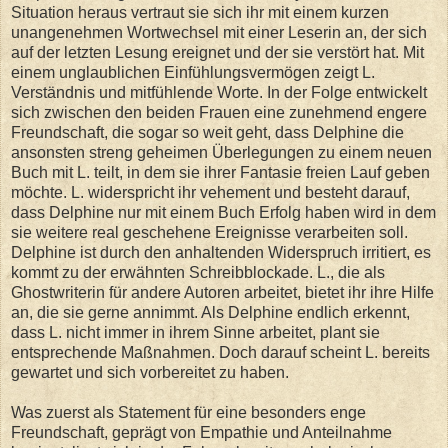
Situation heraus vertraut sie sich ihr mit einem kurzen
unangenehmen Wortwechsel mit einer Leserin an, der sich
auf der letzten Lesung ereignet und der sie verstört hat. Mit
einem unglaublichen Einfühlungsvermögen zeigt L.
Verständnis und mitfühlende Worte. In der Folge entwickelt
sich zwischen den beiden Frauen eine zunehmend engere
Freundschaft, die sogar so weit geht, dass Delphine die
ansonsten streng geheimen Überlegungen zu einem neuen
Buch mit L. teilt, in dem sie ihrer Fantasie freien Lauf geben
möchte. L. widerspricht ihr vehement und besteht darauf,
dass Delphine nur mit einem Buch Erfolg haben wird in dem
sie weitere real geschehene Ereignisse verarbeiten soll.
Delphine ist durch den anhaltenden Widerspruch irritiert, es
kommt zu der erwähnten Schreibblockade. L., die als
Ghostwriterin für andere Autoren arbeitet, bietet ihr ihre Hilfe
an, die sie gerne annimmt. Als Delphine endlich erkennt,
dass L. nicht immer in ihrem Sinne arbeitet, plant sie
entsprechende Maßnahmen. Doch darauf scheint L. bereits
gewartet und sich vorbereitet zu haben.
Was zuerst als Statement für eine besonders enge
Freundschaft, geprägt von Empathie und Anteilnahme