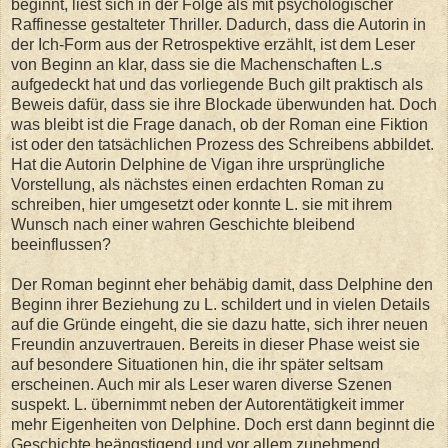
beginnt, liest sich in der Folge als mit psychologischer
Raffinesse gestalteter Thriller. Dadurch, dass die Autorin in
der Ich-Form aus der Retrospektive erzählt, ist dem Leser
von Beginn an klar, dass sie die Machenschaften L.s
aufgedeckt hat und das vorliegende Buch gilt praktisch als
Beweis dafür, dass sie ihre Blockade überwunden hat. Doch
was bleibt ist die Frage danach, ob der Roman eine Fiktion
ist oder den tatsächlichen Prozess des Schreibens abbildet.
Hat die Autorin Delphine de Vigan ihre ursprüngliche
Vorstellung, als nächstes einen erdachten Roman zu
schreiben, hier umgesetzt oder konnte L. sie mit ihrem
Wunsch nach einer wahren Geschichte bleibend
beeinflussen?
Der Roman beginnt eher behäbig damit, dass Delphine den
Beginn ihrer Beziehung zu L. schildert und in vielen Details
auf die Gründe eingeht, die sie dazu hatte, sich ihrer neuen
Freundin anzuvertrauen. Bereits in dieser Phase weist sie
auf besondere Situationen hin, die ihr später seltsam
erscheinen. Auch mir als Leser waren diverse Szenen
suspekt. L. übernimmt neben der Autorentätigkeit immer
mehr Eigenheiten von Delphine. Doch erst dann beginnt die
Geschichte beängstigend und vor allem zunehmend