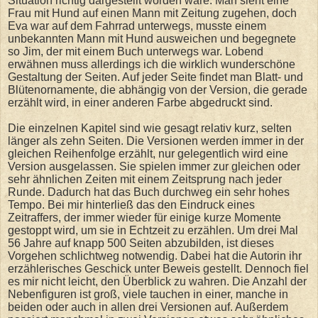
Situation richtig dargestellt worden wäre. Man sieht eine
Frau mit Hund auf einen Mann mit Zeitung zugehen, doch
Eva war auf dem Fahrrad unterwegs, musste einem
unbekannten Mann mit Hund ausweichen und begegnete
so Jim, der mit einem Buch unterwegs war. Lobend
erwähnen muss allerdings ich die wirklich wunderschöne
Gestaltung der Seiten. Auf jeder Seite findet man Blatt- und
Blütenornamente, die abhängig von der Version, die gerade
erzählt wird, in einer anderen Farbe abgedruckt sind.
Die einzelnen Kapitel sind wie gesagt relativ kurz, selten
länger als zehn Seiten. Die Versionen werden immer in der
gleichen Reihenfolge erzählt, nur gelegentlich wird eine
Version ausgelassen. Sie spielen immer zur gleichen oder
sehr ähnlichen Zeiten mit einem Zeitsprung nach jeder
Runde. Dadurch hat das Buch durchweg ein sehr hohes
Tempo. Bei mir hinterließ das den Eindruck eines
Zeitraffers, der immer wieder für einige kurze Momente
gestoppt wird, um sie in Echtzeit zu erzählen. Um drei Mal
56 Jahre auf knapp 500 Seiten abzubilden, ist dieses
Vorgehen schlichtweg notwendig. Dabei hat die Autorin ihr
erzählerisches Geschick unter Beweis gestellt. Dennoch fiel
es mir nicht leicht, den Überblick zu wahren. Die Anzahl der
Nebenfiguren ist groß, viele tauchen in einer, manche in
beiden oder auch in allen drei Versionen auf. Außerdem