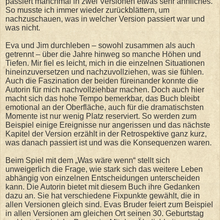
passiert manchmal in zwei Versionen etwas sehr ähnliches.
So musste ich immer wieder zurückblättern, um
nachzuschauen, was in welcher Version passiert war und
was nicht.
Eva und Jim durchleben – sowohl zusammen als auch
getrennt – über die Jahre hinweg so manche Höhen und
Tiefen. Mir fiel es leicht, mich in die einzelnen Situationen
hineinzuversetzen und nachzuvollziehen, was sie fühlen.
Auch die Faszination der beiden füreinander konnte die
Autorin für mich nachvollziehbar machen. Doch auch hier
macht sich das hohe Tempo bemerkbar, das Buch bleibt
emotional an der Oberfläche, auch für die dramatischsten
Momente ist nur wenig Platz reserviert. So werden zum
Beispiel einige Ereignisse nur angerissen und das nächste
Kapitel der Version erzählt in der Retrospektive ganz kurz,
was danach passiert ist und was die Konsequenzen waren.
Beim Spiel mit dem „Was wäre wenn“ stellt sich
unweigerlich die Frage, wie stark sich das weitere Leben
abhängig von einzelnen Entscheidungen unterscheiden
kann. Die Autorin bietet mit diesem Buch ihre Gedanken
dazu an. Sie hat verschiedene Fixpunkte gewählt, die in
allen Versionen gleich sind. Evas Bruder feiert zum Beispiel
in allen Versionen am gleichen Ort seinen 30. Geburtstag