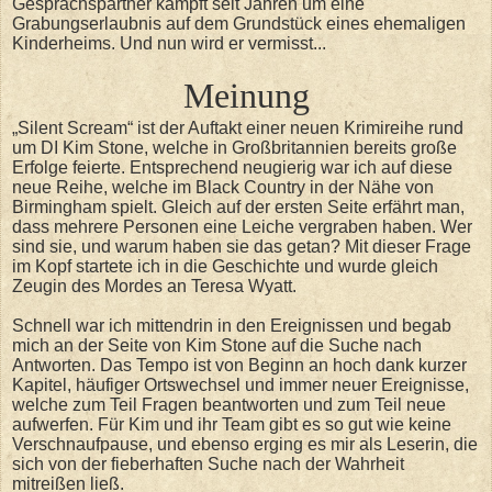
Gesprächspartner kämpft seit Jahren um eine
Grabungserlaubnis auf dem Grundstück eines ehemaligen
Kinderheims. Und nun wird er vermisst...
Meinung
„Silent Scream“ ist der Auftakt einer neuen Krimireihe rund
um DI Kim Stone, welche in Großbritannien bereits große
Erfolge feierte. Entsprechend neugierig war ich auf diese
neue Reihe, welche im Black Country in der Nähe von
Birmingham spielt. Gleich auf der ersten Seite erfährt man,
dass mehrere Personen eine Leiche vergraben haben. Wer
sind sie, und warum haben sie das getan? Mit dieser Frage
im Kopf startete ich in die Geschichte und wurde gleich
Zeugin des Mordes an Teresa Wyatt.
Schnell war ich mittendrin in den Ereignissen und begab
mich an der Seite von Kim Stone auf die Suche nach
Antworten. Das Tempo ist von Beginn an hoch dank kurzer
Kapitel, häufiger Ortswechsel und immer neuer Ereignisse,
welche zum Teil Fragen beantworten und zum Teil neue
aufwerfen. Für Kim und ihr Team gibt es so gut wie keine
Verschnaufpause, und ebenso erging es mir als Leserin, die
sich von der fieberhaften Suche nach der Wahrheit
mitreißen ließ.