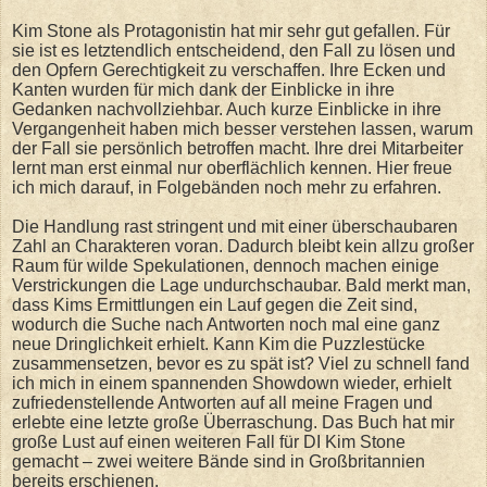
Kim Stone als Protagonistin hat mir sehr gut gefallen. Für
sie ist es letztendlich entscheidend, den Fall zu lösen und
den Opfern Gerechtigkeit zu verschaffen. Ihre Ecken und
Kanten wurden für mich dank der Einblicke in ihre
Gedanken nachvollziehbar. Auch kurze Einblicke in ihre
Vergangenheit haben mich besser verstehen lassen, warum
der Fall sie persönlich betroffen macht. Ihre drei Mitarbeiter
lernt man erst einmal nur oberflächlich kennen. Hier freue
ich mich darauf, in Folgebänden noch mehr zu erfahren.
Die Handlung rast stringent und mit einer überschaubaren
Zahl an Charakteren voran. Dadurch bleibt kein allzu großer
Raum für wilde Spekulationen, dennoch machen einige
Verstrickungen die Lage undurchschaubar. Bald merkt man,
dass Kims Ermittlungen ein Lauf gegen die Zeit sind,
wodurch die Suche nach Antworten noch mal eine ganz
neue Dringlichkeit erhielt. Kann Kim die Puzzlestücke
zusammensetzen, bevor es zu spät ist? Viel zu schnell fand
ich mich in einem spannenden Showdown wieder, erhielt
zufriedenstellende Antworten auf all meine Fragen und
erlebte eine letzte große Überraschung. Das Buch hat mir
große Lust auf einen weiteren Fall für DI Kim Stone
gemacht – zwei weitere Bände sind in Großbritannien
bereits erschienen.