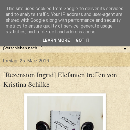
This site uses cookies from Google to deliver its services
and to analyze traffic. Your IP address and user-agent are
shared with Google along with performance and security
metrics to ensure quality of service, generate usage
statistics, and to detect and address abuse.
LEARN MORE
GOT IT
▼
Freitag, 25. März 2016
[Rezension Ingrid] Elefanten treffen von
Kristina Schilke