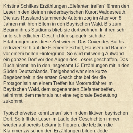
Kristina Schilkes Erzählungen „Elefanten treffen“ führen den
Leser in den kleinen niederbayrischen Kurort Waldesreuth.
Die aus Russland stammende Autorin zog im Alter von 8
Jahren mit ihren Eltern in den Bayrischen Wald. Bis zum
Beginn ihres Studiums blieb sie dort wohnen. In ihren sehr
unterschiedlichen Geschichten spiegeln sich die
Erfahrungen aus diese Zeit wieder. Das Cover des Buchs
reduziert sich auf die Elemente Schrift, Häuser und Bäume
vor einem hellen Hintergrund. So wird mit wenig Aufwand
ein ganzes Dorf vor den Augen des Lesers geschaffen. Das
Buch nimmt ihn in den insgesamt 13 Erzählungen mit in den
Süden Deutschlands. Titelgebend war eine kurze
Begebenheit in der ersten Geschichte bei der die
Protagonistin an einem Treffen für Motorradfahrer im
Bayrischen Wald, dem sogenannten Elefantentreffen,
teilnimmt, dem mehr als nur eine regionale Bedeutung
zukommt.
Typischerweise kennt „man“ sich in dem fiktiven bayrischen
Dorf. So trifft der Leser im Laufe der Geschichten immer
wieder auf bereits bekannte Figuren, die letztlich die
Klammer zwischen den Erzählungen bilden. Jede