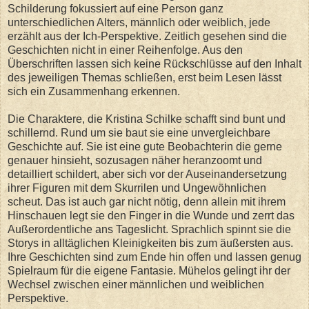
Schilderung fokussiert auf eine Person ganz
unterschiedlichen Alters, männlich oder weiblich, jede
erzählt aus der Ich-Perspektive. Zeitlich gesehen sind die
Geschichten nicht in einer Reihenfolge. Aus den
Überschriften lassen sich keine Rückschlüsse auf den Inhalt
des jeweiligen Themas schließen, erst beim Lesen lässt
sich ein Zusammenhang erkennen.
Die Charaktere, die Kristina Schilke schafft sind bunt und
schillernd. Rund um sie baut sie eine unvergleichbare
Geschichte auf. Sie ist eine gute Beobachterin die gerne
genauer hinsieht, sozusagen näher heranzoomt und
detailliert schildert, aber sich vor der Auseinandersetzung
ihrer Figuren mit dem Skurrilen und Ungewöhnlichen
scheut. Das ist auch gar nicht nötig, denn allein mit ihrem
Hinschauen legt sie den Finger in die Wunde und zerrt das
Außerordentliche ans Tageslicht. Sprachlich spinnt sie die
Storys in alltäglichen Kleinigkeiten bis zum äußersten aus.
Ihre Geschichten sind zum Ende hin offen und lassen genug
Spielraum für die eigene Fantasie. Mühelos gelingt ihr der
Wechsel zwischen einer männlichen und weiblichen
Perspektive.