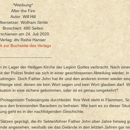
*Werbung*
After the Fire
Autor: Will Hill
bersetzer: Wolfram Ströle
Broschiert
: 480 Seiten
rschienen am 24. Juli 2020
Verlag: dtv Reihe Hanser
nk zur Buchseite des Verlags
------------------------------------
 im Lager der Heiligen Kirche der Legion Gottes verbracht. Nach eine
der Polizei findet sie sich in einer geschlossenen Abteilung wieder, in
hzudringen. Doch Father John hat ihr und den anderen immer wieder ein
lange sind, denen sie kein Wort sagen und kein Wort glauben darf. Wa
Situaton in eine sichere gekommen, oder ist es genau umgekehrt?
 Protagonistin Todesängste durchleidet. Ihre Welt steht in Flammen, S
r aus den brennenden Baracken zu befreien. Wie kam es zu dieser Situa
ng geht es in der nachfolgenden Geschichte.
tzen geprägt, die ihr Sektenführer Father John über Jahre hinweg g
nde angesehen, weshalb sie das Gelände in den letzten Jahren gar ni