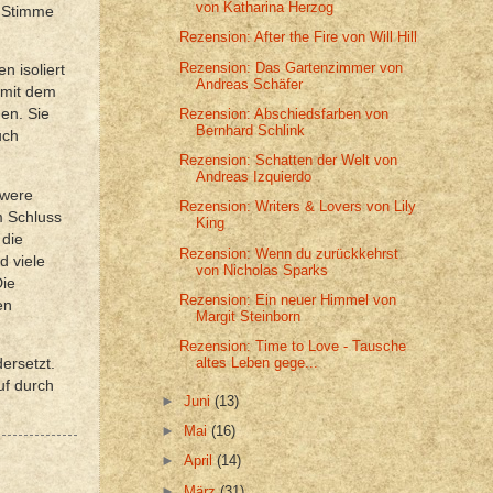
von Katharina Herzog
s Stimme
Rezension: After the Fire von Will Hill
Rezension: Das Gartenzimmer von
n isoliert
Andreas Schäfer
 mit dem
Rezension: Abschiedsfarben von
gen. Sie
Bernhard Schlink
uch
Rezension: Schatten der Welt von
Andreas Izquierdo
hwere
Rezension: Writers & Lovers von Lily
m Schluss
King
 die
Rezension: Wenn du zurückkehrst
d viele
von Nicholas Sparks
Die
Rezension: Ein neuer Himmel von
en
Margit Steinborn
Rezension: Time to Love - Tausche
altes Leben gege...
ersetzt.
uf durch
►
Juni
(13)
►
Mai
(16)
►
April
(14)
►
März
(31)