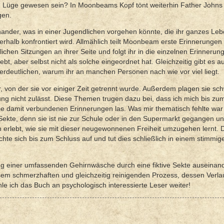
eine Lüge gewesen sein? In Moonbeams Kopf tönt weiterhin Father John
gen.
nander, was in einer Jugendlichen vorgehen könnte, die ihr ganzes Lebe
rhalb konfrontiert wird. Allmählich teilt Moonbeam erste Erinnerungen
ichen Sitzungen an ihrer Seite und folgt ihr in die einzelnen Erinnerun
ebt, aber selbst nicht als solche eingeordnet hat. Gleichzeitig gibt es a
deutlichen, warum ihr an manchen Personen nach wie vor viel liegt.
, von der sie vor einiger Zeit getrennt wurde. Außerdem plagen sie sc
ng nicht zulässt. Diese Themen trugen dazu bei, dass ich mich bis zu
ie damit verbundenen Erinnerungen las. Was mir thematisch fehlte war
te, denn sie ist nie zur Schule oder in den Supermarkt gegangen un
h erlebt, wie sie mit dieser neugewonnenen Freiheit umzugehen lernt. 
te sich bis zum Schluss auf und tut dies schließlich in einem stimmig
itung einer umfassenden Gehirnwäsche durch eine fiktive Sekte auseinand
sem schmerzhaften und gleichzeitig reinigenden Prozess, dessen Verla
e ich das Buch an psychologisch interessierte Leser weiter!