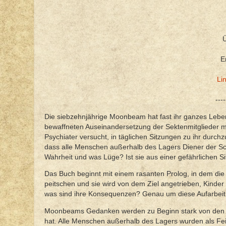
Ü
E
Li
----
Die siebzehnjährige Moonbeam hat fast ihr ganzes Leben
bewaffneten Auseinandersetzung der Sektenmitglieder mit 
Psychiater versucht, in täglichen Sitzungen zu ihr durc
dass alle Menschen außerhalb des Lagers Diener der Sch
Wahrheit und was Lüge? Ist sie aus einer gefährlichen 
Das Buch beginnt mit einem rasanten Prolog, in dem die
peitschen und sie wird von dem Ziel angetrieben, Kinde
was sind ihre Konsequenzen? Genau um diese Aufarbeitu
Moonbeams Gedanken werden zu Beginn stark von den Sä
hat. Alle Menschen außerhalb des Lagers wurden als Fei