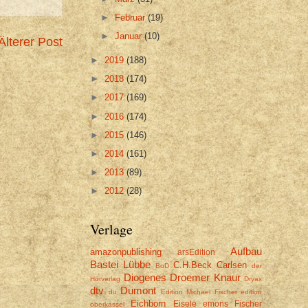
►
Februar
(19)
►
Januar
(10)
Älterer Post
►
2019
(188)
►
2018
(174)
►
2017
(169)
►
2016
(174)
►
2015
(146)
►
2014
(161)
►
2013
(89)
►
2012
(28)
Verlage
Aufbau
amazonpublishing
arsEdition
Bastei Lübbe
C.H.Beck
Carlsen
BoD
der
Diogenes
Droemer Knaur
Hörverlag
Dryas
dtv
Dumont
du
Edition Michael Fischer
edition
Eichborn
Eisele
emons
Fischer
oberkassel