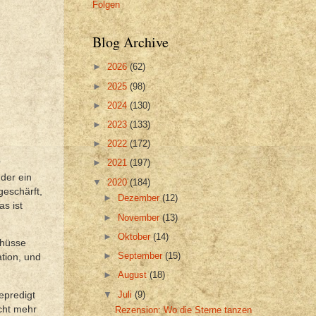
Folgen
Blog Archive
►
2026
(62)
►
2025
(98)
►
2024
(130)
►
2023
(133)
►
2022
(172)
►
2021
(197)
r
 der ein
▼
2020
(184)
geschärft,
►
Dezember
(12)
s ist
►
November
(13)
►
Oktober
(14)
chüsse
►
September
(15)
tion, und
►
August
(18)
▼
Juli
(9)
epredigt
cht mehr
Rezension: Wo die Sterne tanzen