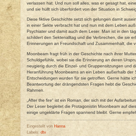
verlassen hat. Und nun soll alles, was er gesagt hat, 
und sie hüllt sich überfordert von der Situation in Schwei
Diese fiktive Geschichte setzt sich gelungen damit ausei
in einer Sekte verbracht hat und nun mit dem Leben auße
Psychiater und damit auch dem Leser. Man ist in den tägl
schildert den Sektenalltag und die Verbrechen, die sie erl
Erinnerungen an Freundschaft und Zusammenhalt, die ver
Moonbeam fragt früh in der Geschichte nach ihrer Mutter
Schuldgefühle, wobei sie die Erinnerung an deren Urspru
neugierig durch die Einzel- und Gruppensitzungen und d
Heranführung Moonbeams an ein Leben außerhalb der Sek
Entscheidungen wurden für sie getroffen. Gerne hätte ic
Beantwortung der drängendsten Fragen hebt die Geschich
Rahmen.
„After the fire“ ist ein Roman, der sich mit der Aufarbe
Der Leser begleitet die Protagonistin Moonbeam auf die
einige ungeklärte Fragen spannend bleibt. Gerne empfehl
Eingestellt von
Hanna
Labels:
dtv