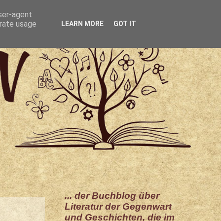
user-agent
erate usage
LEARN MORE
GOT IT
... der Buchblog über
Literatur der Gegenwart
und Geschichten, die im