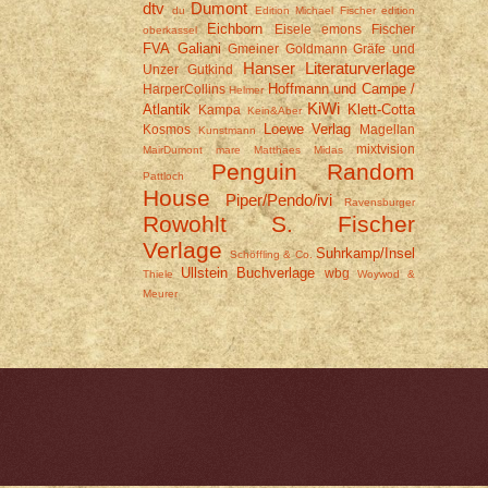
dtv
Dumont
du
Edition Michael Fischer
edition
Eichborn
Eisele
emons
Fischer
oberkassel
FVA
Galiani
Gmeiner
Goldmann
Gräfe und
Hanser Literaturverlage
Unzer
Gutkind
Hoffmann und Campe /
HarperCollins
Helmer
KiWi
Atlantik
Klett-Cotta
Kampa
Kein&Aber
Loewe Verlag
Kosmos
Magellan
Kunstmann
mixtvision
MairDumont
mare
Matthaes
Midas
Penguin Random
Pattloch
House
Piper/Pendo/ivi
Ravensburger
Rowohlt
S. Fischer
Verlage
Suhrkamp/Insel
Schöffling & Co.
Ullstein Buchverlage
wbg
Thiele
Woywod &
Meurer