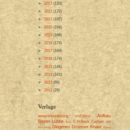
►
2023
(133)
►
2022
(172)
►
2021
(197)
►
2020
(184)
►
2019
(188)
►
2018
(174)
►
2017
(169)
►
2016
(174)
►
2015
(146)
►
2014
(161)
►
2013
(89)
►
2012
(28)
Verlage
Aufbau
amazonpublishing
arsEdition
Bastei Lübbe
C.H.Beck
Carlsen
BoD
der
Diogenes
Droemer Knaur
Hörverlag
Dryas