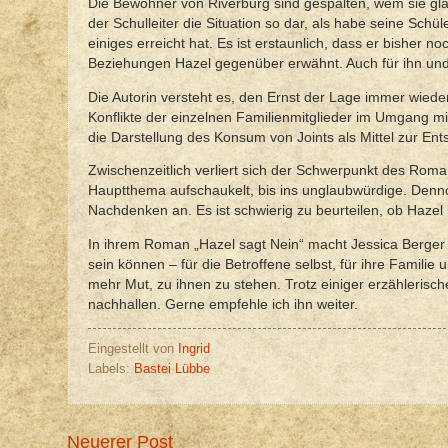
Die Bewohner von Riverburg sind gespalten, wem sie gla
der Schulleiter die Situation so dar, als habe seine Schül
einiges erreicht hat. Es ist erstaunlich, dass er bisher 
Beziehungen Hazel gegenüber erwähnt. Auch für ihn und
Die Autorin versteht es, den Ernst der Lage immer wieder
Konflikte der einzelnen Familienmitglieder im Umgang mit
die Darstellung des Konsum von Joints als Mittel zur En
Zwischenzeitlich verliert sich der Schwerpunkt des Roma
Hauptthema aufschaukelt, bis ins unglaubwürdige. Den
Nachdenken an. Es ist schwierig zu beurteilen, ob Hazel i
In ihrem Roman „Hazel sagt Nein“ macht Jessica Berger 
sein können – für die Betroffene selbst, für ihre Famili
mehr Mut, zu ihnen zu stehen. Trotz einiger erzähleri
nachhallen. Gerne empfehle ich ihn weiter.
Eingestellt von
Ingrid
Labels:
Bastei Lübbe
Neuerer Post