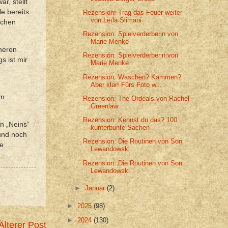
r, stellt
le bereits
Rezension: Trag das Feuer weiter
von Leïla Slimani
schen
Rezension: Spielverderberin von
Marie Menke
nneren
Rezension: Spielverderberin von
s ist mir
Marie Menke
Rezension: Waschen? Kämmen?
Aber klar! Fürs Foto w...
um
Rezension: The Ordeals von Rachel
Greenlaw
Rezension: Kennst du das? 100
n „Neins“
kunterbunte Sachen
 und noch
Rezension: Die Routinen von Son
ge
Lewandowski
Rezension: Die Routinen von Son
Lewandowski
►
Januar
(2)
►
2025
(98)
►
2024
(130)
Älterer Post