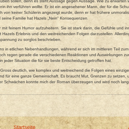
uben sollen, denn es steht Aussage gegen Aussage. Wie zu erwarten wa
erin ihn verführen wollte. Er ist ein angesehener Mann, der für die Schu
noch von keiner Schülerin angezeigt wurde, denn er hat frühere unmorali
 seine Familie hat Hazels „Nein“ Konsequenzen.
 mit feinem Humor aufzuheitern. Sie ist stark darin, die Gefühle und i
 Hazels Erlebnis und den weitreichenden Folgen darzustellen. Allerding
tspannung zu sorglos beschrieben.
ns in etlichen Nebenhandlungen, während er sich im mittleren Teil zum
noch regen gerade die verschiedenen Reaktionen und Auswirkungen z
n jeder Situation die für sie beste Entscheidung getroffen hat.
Gross deutlich, wie komplex und weitreichend die Folgen eines einzige
e und für eine ganze Gemeinschaft. Es braucht Mut, Grenzen zu setzen,
scher Schwächen konnte mich der Roman überzeugen und wird noch lan
Startseite