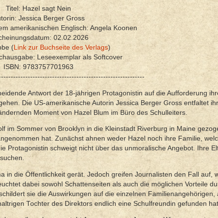
Titel: Hazel sagt Nein
torin: Jessica Berger Gross
dem amerikanischen Englisch: Angela Koonen
cheinungsdatum: 02.02.2026
bbe (
Link zur Buchseite des Verlags
)
uchausgabe: Leseexemplar als Softcover
ISBN: 9783757701963
------------------------------------------------------------
eidende Antwort der 18-jährigen Protagonistin auf die Aufforderung ih
gehen. Die US-amerikanische Autorin Jessica Berger Gross entfaltet ih
ändernden Moment von Hazel Blum im Büro des Schulleiters.
Wolf im Sommer von Brooklyn in die Kleinstadt Riverburg in Maine gezog
k angenommen hat. Zunächst ahnen weder Hazel noch ihre Familie, wel
die Protagonistin schweigt nicht über das unmoralische Angebot. Ihre El
 suchen.
 in die Öffentlichkeit gerät. Jedoch greifen Journalisten den Fall auf,
uchtet dabei sowohl Schattenseiten als auch die möglichen Vorteile d
schildert sie die Auswirkungen auf die einzelnen Familienangehörigen, 
haltrigen Tochter des Direktors endlich eine Schulfreundin gefunden hat