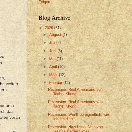
Folgen
Blog Archive
▼
2026
(61)
►
August
(1)
►
Juli
(8)
►
Juni
(5)
res
►
Mai
(11)
re
►
April
(10)
►
März
(12)
en,
▼
Februar
(12)
che weiten
Rezension: Real Americans von
tern
Rachel Khong
Rezension: Real Americans von
 wodurch
Rachel Khong
urch das
Rezension: Weißt du eigentlich, wie
allen voran
lieb ich dich ...
.
Rezension: Hazel sagt Nein von
Jessica Berger Gross