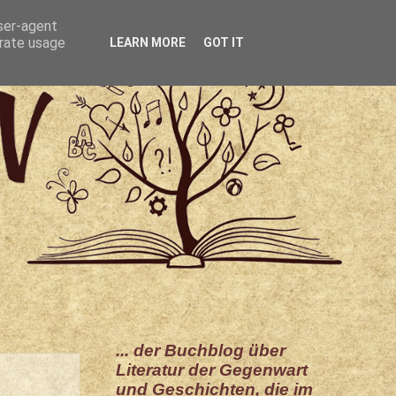
user-agent
erate usage
LEARN MORE
GOT IT
... der Buchblog über
Literatur der Gegenwart
und Geschichten, die im