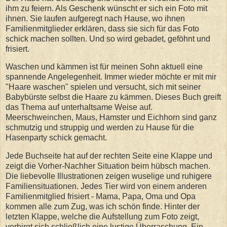
ihm zu feiern. Als Geschenk wünscht er sich ein Foto mit
ihnen. Sie laufen aufgeregt nach Hause, wo ihnen
Familienmitglieder erklären, dass sie sich für das Foto
schick machen sollten. Und so wird gebadet, geföhnt und
frisiert.
Waschen und kämmen ist für meinen Sohn aktuell eine
spannende Angelegenheit. Immer wieder möchte er mit mir
"Haare waschen" spielen und versucht, sich mit seiner
Babybürste selbst die Haare zu kämmen. Dieses Buch greift
das Thema auf unterhaltsame Weise auf.
Meerschweinchen, Maus, Hamster und Eichhorn sind ganz
schmutzig und struppig und werden zu Hause für die
Hasenparty schick gemacht.
Jede Buchseite hat auf der rechten Seite eine Klappe und
zeigt die Vorher-Nachher Situation beim hübsch machen.
Die liebevolle Illustrationen zeigen wuselige und ruhigere
Familiensituationen. Jedes Tier wird von einem anderen
Familienmitglied frisiert - Mama, Papa, Oma und Opa
kommen alle zum Zug, was ich schön finde. Hinter der
letzten Klappe, welche die Aufstellung zum Foto zeigt,
verbirgt sich schließlich eine lustige Überraschung. Ein