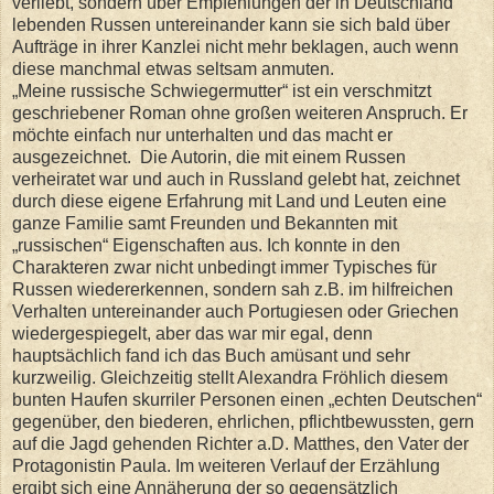
verliebt, sondern über Empfehlungen der in Deutschland
lebenden Russen untereinander kann sie sich bald über
Aufträge in ihrer Kanzlei nicht mehr beklagen, auch wenn
diese manchmal etwas seltsam anmuten.
„Meine russische Schwiegermutter“ ist ein verschmitzt
geschriebener Roman ohne großen weiteren Anspruch. Er
möchte einfach nur unterhalten und das macht er
ausgezeichnet.
Die Autorin, die mit einem Russen
verheiratet war und auch in Russland gelebt hat, zeichnet
durch diese eigene Erfahrung mit Land und Leuten eine
ganze Familie samt Freunden und Bekannten mit
„russischen“ Eigenschaften aus. Ich konnte in den
Charakteren zwar nicht unbedingt immer Typisches für
Russen wiedererkennen, sondern sah z.B. im hilfreichen
Verhalten untereinander auch Portugiesen oder Griechen
wiedergespiegelt, aber das war mir egal, denn
hauptsächlich fand ich das Buch amüsant und sehr
kurzweilig. Gleichzeitig stellt Alexandra Fröhlich diesem
bunten Haufen skurriler Personen einen „echten Deutschen“
gegenüber, den biederen, ehrlichen, pflichtbewussten, gern
auf die Jagd gehenden Richter a.D. Matthes, den Vater der
Protagonistin Paula. Im weiteren Verlauf der Erzählung
ergibt sich eine Annäherung der so gegensätzlich