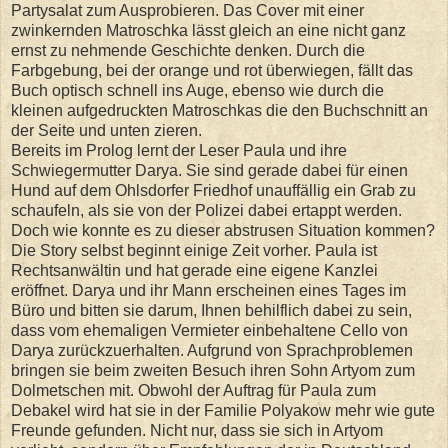
Partysalat zum Ausprobieren. Das Cover mit einer
zwinkernden Matroschka lässt gleich an eine nicht ganz
ernst zu nehmende Geschichte denken. Durch die
Farbgebung, bei der orange und rot überwiegen, fällt das
Buch optisch schnell ins Auge, ebenso wie durch die
kleinen aufgedruckten Matroschkas die den Buchschnitt an
der Seite und unten zieren.
Bereits im Prolog lernt der Leser Paula und ihre
Schwiegermutter Darya. Sie sind gerade dabei für einen
Hund auf dem Ohlsdorfer Friedhof unauffällig ein Grab zu
schaufeln, als sie von der Polizei dabei ertappt werden.
Doch wie konnte es zu dieser abstrusen Situation kommen?
Die Story selbst beginnt einige Zeit vorher. Paula ist
Rechtsanwältin und hat gerade eine eigene Kanzlei
eröffnet. Darya und ihr Mann erscheinen eines Tages im
Büro und bitten sie darum, Ihnen behilflich dabei zu sein,
dass vom ehemaligen Vermieter einbehaltene Cello von
Darya zurückzuerhalten. Aufgrund von Sprachproblemen
bringen sie beim zweiten Besuch ihren Sohn Artyom zum
Dolmetschen mit. Obwohl der Auftrag für Paula zum
Debakel wird hat sie in der Familie Polyakow mehr wie gute
Freunde gefunden. Nicht nur, dass sie sich in Artyom