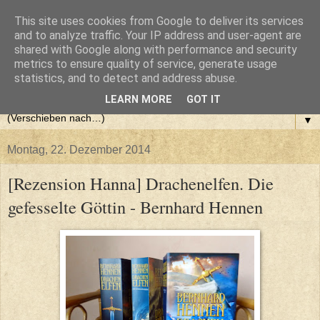
This site uses cookies from Google to deliver its services
and to analyze traffic. Your IP address and user-agent are
shared with Google along with performance and security
metrics to ensure quality of service, generate usage
statistics, and to detect and address abuse.
LEARN MORE
GOT IT
▼
Montag, 22. Dezember 2014
[Rezension Hanna] Drachenelfen. Die
gefesselte Göttin - Bernhard Hennen