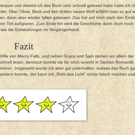
itraum und obwohl ich das Buch sehr schnell gelesen habe hatte ich of
et. Über Olivia, Beck und den dritten neuen Wolf erfährt man so gut w
 dann aber wieder fallen gelassen. Das hat auf mich stark den Eind
ritten Teil aufsparen. Zum Ende hin wird die Geschichte dann doch noch
n wie die Entwicklungen im Vorgängerband.
Fazit
Wölfe von Mercy Falls, und neben Grace und Sam stehen vor allem der
 schnell lesen, dennoch konnte sie für mich sowohl in Sachen Romantik 
mmen. Insgesamt wurde ich aber gut unterhalten, sodass das Buch g
istern konnte, der kann mit „Ruht das Licht“ nichts falsch machen un