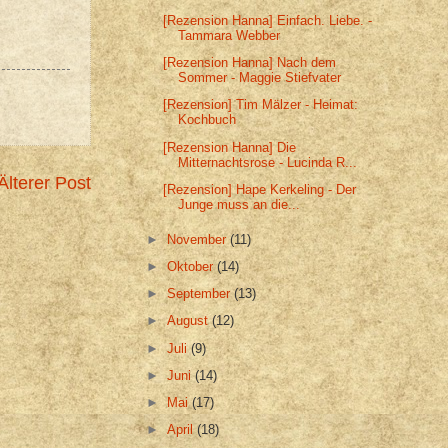
[Rezension Hanna] Einfach. Liebe. -
Tammara Webber
[Rezension Hanna] Nach dem
Sommer - Maggie Stiefvater
[Rezension] Tim Mälzer - Heimat:
Kochbuch
[Rezension Hanna] Die
Mitternachtsrose - Lucinda R...
Älterer Post
[Rezension] Hape Kerkeling - Der
Junge muss an die...
►
November
(11)
►
Oktober
(14)
►
September
(13)
►
August
(12)
►
Juli
(9)
►
Juni
(14)
►
Mai
(17)
►
April
(18)