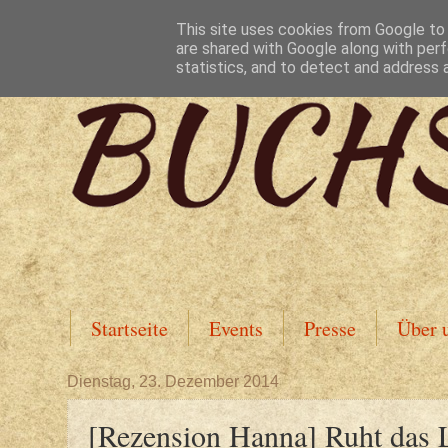
This site uses cookies from Google to d
are shared with Google along with perf
statistics, and to detect and address 
Startseite
Events
Presse
Über 
Dienstag, 23. Dezember 2014
[Rezension Hanna] Ruht das L