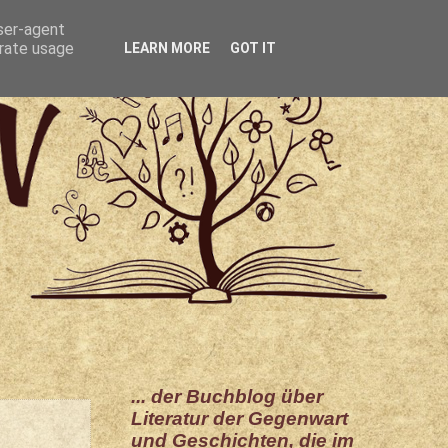
user-agent
erate usage
LEARN MORE
GOT IT
... der Buchblog über
Literatur der Gegenwart
und Geschichten, die im