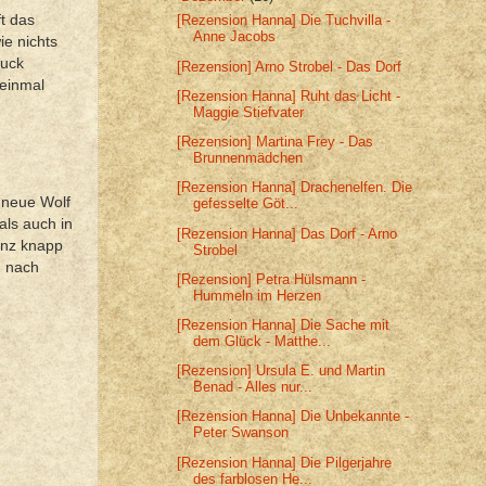
t das
[Rezension Hanna] Die Tuchvilla -
Anne Jacobs
ie nichts
ruck
[Rezension] Arno Strobel - Das Dorf
 einmal
[Rezension Hanna] Ruht das Licht -
Maggie Stiefvater
[Rezension] Martina Frey - Das
Brunnenmädchen
[Rezension Hanna] Drachenelfen. Die
 neue Wolf
gefesselte Göt...
als auch in
[Rezension Hanna] Das Dorf - Arno
anz knapp
Strobel
d nach
[Rezension] Petra Hülsmann -
Hummeln im Herzen
[Rezension Hanna] Die Sache mit
dem Glück - Matthe...
[Rezension] Ursula E. und Martin
Benad - Alles nur...
[Rezension Hanna] Die Unbekannte -
Peter Swanson
[Rezension Hanna] Die Pilgerjahre
des farblosen He...