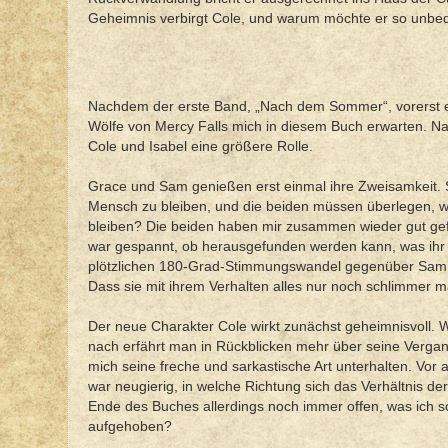
Geheimnis verbirgt Cole, und warum möchte er so unbedi
Nachdem der erste Band, „Nach dem Sommer“, vorerst e
Wölfe von Mercy Falls mich in diesem Buch erwarten. N
Cole und Isabel eine größere Rolle.
Grace und Sam genießen erst einmal ihre Zweisamkeit.
Mensch zu bleiben, und die beiden müssen überlegen, wa
bleiben? Die beiden haben mir zusammen wieder gut gefal
war gespannt, ob herausgefunden werden kann, was ihr fe
plötzlichen 180-Grad-Stimmungswandel gegenüber Sam fa
Dass sie mit ihrem Verhalten alles nur noch schlimmer m
Der neue Charakter Cole wirkt zunächst geheimnisvoll. 
nach erfährt man in Rückblicken mehr über seine Verga
mich seine freche und sarkastische Art unterhalten. Vor
war neugierig, in welche Richtung sich das Verhältnis d
Ende des Buches allerdings noch immer offen, was ich sch
aufgehoben?