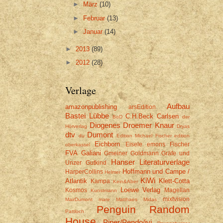
►
März
(10)
►
Februar
(13)
►
Januar
(14)
►
2013
(89)
►
2012
(28)
Verlage
Aufbau
amazonpublishing
arsEdition
Bastei Lübbe
C.H.Beck
Carlsen
BoD
der
Diogenes
Droemer Knaur
Hörverlag
Dryas
dtv
Dumont
du
Edition Michael Fischer
edition
Eichborn
Eisele
emons
Fischer
oberkassel
FVA
Galiani
Gmeiner
Goldmann
Gräfe und
Hanser Literaturverlage
Unzer
Gutkind
Hoffmann und Campe /
HarperCollins
Helmer
KiWi
Atlantik
Klett-Cotta
Kampa
Kein&Aber
Loewe Verlag
Kosmos
Magellan
Kunstmann
mixtvision
MairDumont
mare
Matthaes
Midas
Penguin Random
Pattloch
House
Piper/Pendo/ivi