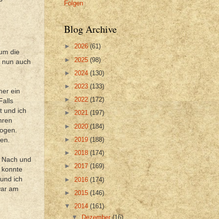
Folgen
Blog Archive
►
2026
(61)
um die
►
2025
(98)
n nun auch
►
2024
(130)
►
2023
(133)
er ein
►
2022
(172)
Falls
t und ich
►
2021
(197)
hren
►
2020
(184)
zogen.
►
2019
(188)
men.
►
2018
(174)
? Nach und
►
2017
(169)
 konnte
 und ich
►
2016
(174)
war am
►
2015
(146)
▼
2014
(161)
▼
Dezember
(16)