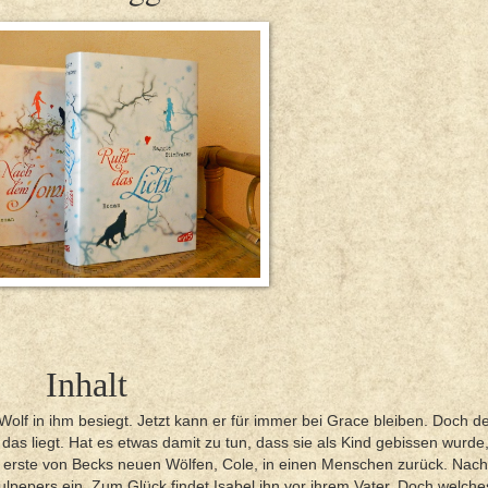
Inhalt
Wolf in ihm besiegt. Jetzt kann er für immer bei Grace bleiben. Doch d
as liegt. Hat es etwas damit zu tun, dass sie als Kind gebissen wurde,
 erste von Becks neuen Wölfen, Cole, in einen Menschen zurück. Nach
lpepers ein. Zum Glück findet Isabel ihn vor ihrem Vater. Doch welche