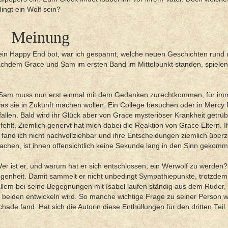
ngt ein Wolf sein?
Meinung
in Happy End bot, war ich gespannt, welche neuen Geschichten rund 
achdem Grace und Sam im ersten Band im Mittelpunkt standen, spiele
 Sam muss nun erst einmal mit dem Gedanken zurechtkommen, für imm
s sie in Zukunft machen wollen. Ein College besuchen oder in Mercy 
len. Bald wird ihr Glück aber von Grace mysteriöser Krankheit getrüb
hlt. Ziemlich genervt hat mich dabei die Reaktion von Grace Eltern. I
nd ich nicht nachvollziehbar und ihre Entscheidungen ziemlich über
achen, ist ihnen offensichtlich keine Sekunde lang in den Sinn gekom
Wer ist er, und warum hat er sich entschlossen, ein Werwolf zu werden
ngenheit. Damit sammelt er nicht unbedingt Sympathiepunkte, trotzdem
 allem bei seine Begegnungen mit Isabel laufen ständig aus dem Ruder,
er beiden entwickeln wird. So manche wichtige Frage zu seiner Person 
ade fand. Hat sich die Autorin diese Enthüllungen für den dritten Teil