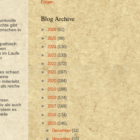
Folgen
Blog Archive
unkvolle
chte gibt
►
2026
(61)
Menschen in
►
2025
(98)
pathisch
►
2024
(130)
ben
n im Laufe
►
2023
(133)
er
►
2022
(172)
es schaut.
►
2021
(197)
seine
►
2020
(184)
 miterlebt,
 als reiche
►
2019
(188)
►
2018
(174)
ihren
iv als auch
►
2017
(169)
Indem es
eile
►
2016
(174)
▼
2015
(146)
►
Dezember
(11)
►
November
(16)