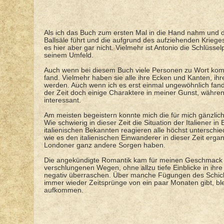
Als ich das Buch zum ersten Mal in die Hand nahm und de
Ballsäle führt und die aufgrund des aufziehenden Kriege
es hier aber gar nicht. Vielmehr ist Antonio die Schlüs
seinem Umfeld.
Auch wenn bei diesem Buch viele Personen zu Wort komm
fand. Vielmehr haben sie alle ihre Ecken und Kanten, ih
werden. Auch wenn ich es erst einmal ungewöhnlich fand,
der Zeit doch einige Charaktere in meiner Gunst, währe
interessant.
Am meisten begeistern konnte mich die für mich gänzlich
Wie schwierig in dieser Zeit die Situation der Italiener i
italienischen Bekannten reagieren alle höchst unterschie
wie es den italienischen Einwanderer in dieser Zeit ergan
Londoner ganz andere Sorgen haben.
Die angekündigte Romantik kam für meinen Geschmack ein
verschlungenen Wegen, ohne allzu tiefe Einblicke in ihr
negativ überraschen. Über manche Fügungen des Schicks
immer wieder Zeitsprünge von ein paar Monaten gibt, bl
aufkommen.