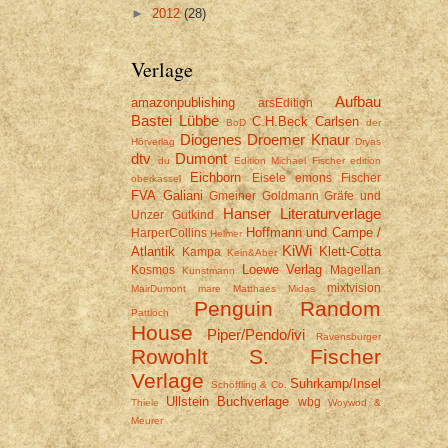
►
2012
(28)
Verlage
Aufbau
amazonpublishing
arsEdition
Bastei Lübbe
C.H.Beck
Carlsen
BoD
der
Diogenes
Droemer Knaur
Hörverlag
Dryas
dtv
Dumont
du
Edition Michael Fischer
edition
Eichborn
Eisele
emons
Fischer
oberkassel
FVA
Galiani
Gmeiner
Goldmann
Gräfe und
Hanser Literaturverlage
Unzer
Gutkind
Hoffmann und Campe /
HarperCollins
Helmer
KiWi
Atlantik
Klett-Cotta
Kampa
Kein&Aber
Loewe Verlag
Kosmos
Magellan
Kunstmann
mixtvision
MairDumont
mare
Matthaes
Midas
Penguin Random
Pattloch
House
Piper/Pendo/ivi
Ravensburger
Rowohlt
S. Fischer
Verlage
Suhrkamp/Insel
Schöffling & Co.
Ullstein Buchverlage
wbg
Thiele
Woywod &
Meurer