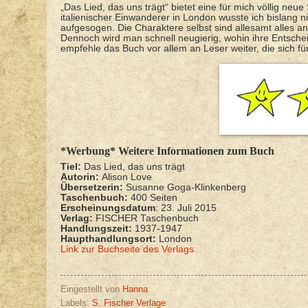
„Das Lied, das uns trägt“ bietet eine für mich völlig neu
italienischer Einwanderer in London wusste ich bislang ni
aufgesogen. Die Charaktere selbst sind allesamt alles ande
Dennoch wird man schnell neugierig, wohin ihre Entsche
empfehle das Buch vor allem an Leser weiter, die sich fü
*Werbung* Weitere Informationen zum Buch
Tiel:
Das Lied, das uns trägt
Autorin:
Alison Love
Übersetzerin:
Susanne Goga-Klinkenberg
Taschenbuch:
400 Seiten
Erscheinungsdatum
: 23. Juli 2015
Verlag:
FISCHER Taschenbuch
Handlungszeit:
1937-1947
Haupthandlungsort:
London
Link zur Buchseite des Verlags
Eingestellt von
Hanna
Labels:
S. Fischer Verlage