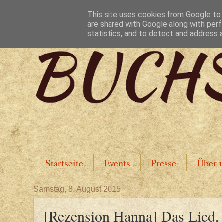
This site uses cookies from Google to d
are shared with Google along with perf
statistics, and to detect and address 
Startseite
Events
Presse
Über 
Samstag, 8. August 2015
[Rezension Hanna] Das Lied, 