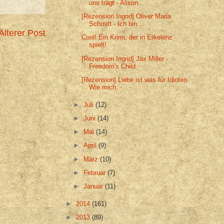
uns trägt - Alison...
[Rezension Ingrid] Oliver Maria
Schmitt - Ich bin ...
Älterer Post
Cool! Ein Krimi, der in Erkelenz
spielt!
[Rezension Ingrid] Jax Miller -
Freedom's Child
[Rezension] Liebe ist was für Idioten.
Wie mich. -...
►
Juli
(12)
►
Juni
(14)
►
Mai
(14)
►
April
(9)
►
März
(10)
►
Februar
(7)
►
Januar
(11)
►
2014
(161)
►
2013
(89)