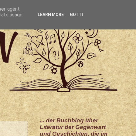
user-agent
erate usage
LEARN MORE
GOT IT
... der Buchblog über
Literatur der Gegenwart
und Geschichten, die im