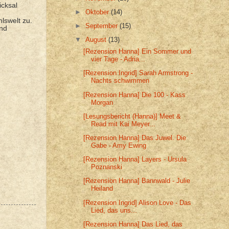
icksal
►
Oktober
(14)
hlswelt zu.
►
September
(15)
und
▼
August
(13)
[Rezension Hanna] Ein Sommer und
vier Tage - Adria...
[Rezension Ingrid] Sarah Armstrong -
Nachts schwimmen
[Rezension Hanna] Die 100 - Kass
Morgan
[Lesungsbericht (Hanna)] Meet &
Read mit Kai Meyer...
[Rezension Hanna] Das Juwel. Die
Gabe - Amy Ewing
[Rezension Hanna] Layers - Ursula
Poznanski
[Rezension Hanna] Bannwald - Julie
Heiland
[Rezension Ingrid] Alison Love - Das
Lied, das uns...
[Rezension Hanna] Das Lied, das