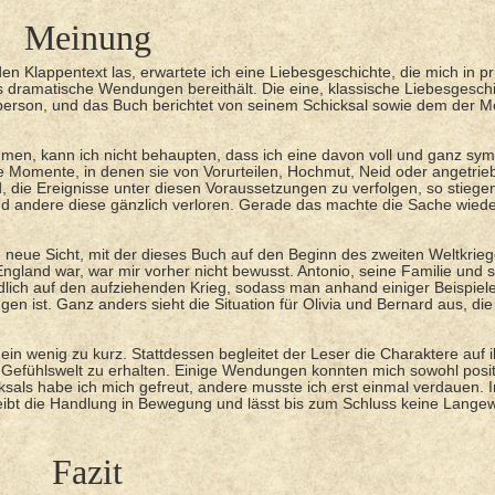
Meinung
n Klappentext las, erwartete ich eine Liebesgeschichte, die mich in pr
s dramatische Wendungen bereithält. Die eine, klassische Liebesgeschi
selperson, und das Buch berichtet von seinem Schicksal sowie dem der 
en, kann ich nicht behaupten, dass ich eine davon voll und ganz sym
re Momente, in denen sie von Vorurteilen, Hochmut, Neid oder angetrie
 die Ereignisse unter diesen Voraussetzungen zu verfolgen, so stiege
nd andere diese gänzlich verloren. Gerade das machte die Sache wied
 neue Sicht, mit der dieses Buch auf den Beginn des zweiten Weltkrieg
n England war, war mir vorher nicht bewusst. Antonio, seine Familie und 
dlich auf den aufziehenden Krieg, sodass man anhand einiger Beispiele
gen ist. Ganz anders sieht die Situation für Olivia und Bernard aus, die
 wenig zu kurz. Stattdessen begleitet der Leser die Charaktere auf 
e Gefühlswelt zu erhalten. Einige Wendungen konnten mich sowohl posit
als habe ich mich gefreut, andere musste ich erst einmal verdauen. 
eibt die Handlung in Bewegung und lässt bis zum Schluss keine Langew
Fazit