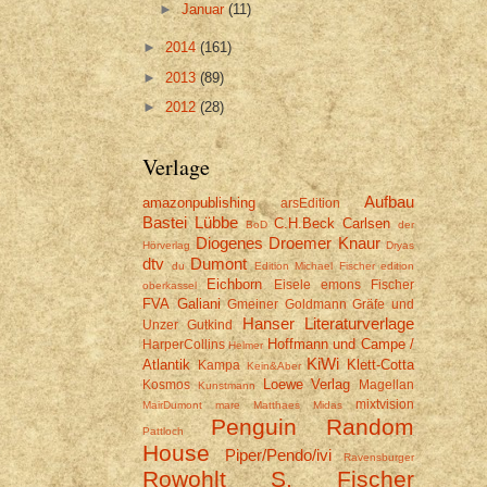
►
Januar
(11)
►
2014
(161)
►
2013
(89)
►
2012
(28)
Verlage
Aufbau
amazonpublishing
arsEdition
Bastei Lübbe
C.H.Beck
Carlsen
BoD
der
Diogenes
Droemer Knaur
Hörverlag
Dryas
dtv
Dumont
du
Edition Michael Fischer
edition
Eichborn
Eisele
emons
Fischer
oberkassel
FVA
Galiani
Gmeiner
Goldmann
Gräfe und
Hanser Literaturverlage
Unzer
Gutkind
Hoffmann und Campe /
HarperCollins
Helmer
KiWi
Atlantik
Klett-Cotta
Kampa
Kein&Aber
Loewe Verlag
Kosmos
Magellan
Kunstmann
mixtvision
MairDumont
mare
Matthaes
Midas
Penguin Random
Pattloch
House
Piper/Pendo/ivi
Ravensburger
Rowohlt
S. Fischer