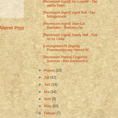
[Rezension Ingrid] Iny Lorentz - Der
weiße Stern
[Rezension Ingrid] Ingrid Noll - Der
Mittagstisch
[Rezension Ingrid] Jean-Luc
Älterer Post
Bannalec - Bretonische...
[Rezension Ingrid] Sandy Hall - Klar
ist es Liebe
[Lesungsbericht (Ingrid)]
Premierenlesung Helmut W...
[Rezension Hanna] Fingerhut-
Sommer - Ben Aaronovitch
►
August
(13)
►
Juli
(12)
►
Juni
(14)
►
Mai
(14)
►
April
(9)
►
März
(10)
►
Februar
(7)