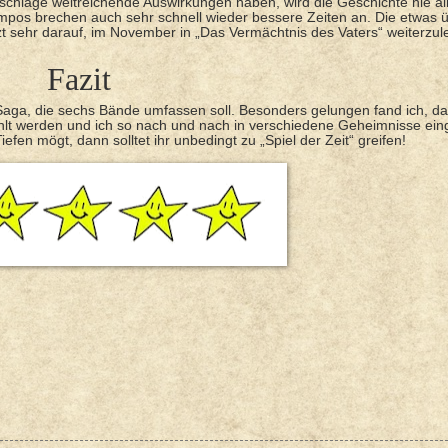
chläge weitreichende Auswirkungen haben, wird die Geschichte nie al
pos brechen auch sehr schnell wieder bessere Zeiten an. Die etwas 
tzt sehr darauf, im November in „Das Vermächtnis des Vaters“ weiterzul
Fazit
n-Saga, die sechs Bände umfassen soll. Besonders gelungen fand ich, d
hlt werden und ich so nach und nach in verschiedene Geheimnisse ein
fen mögt, dann solltet ihr unbedingt zu „Spiel der Zeit“ greifen!