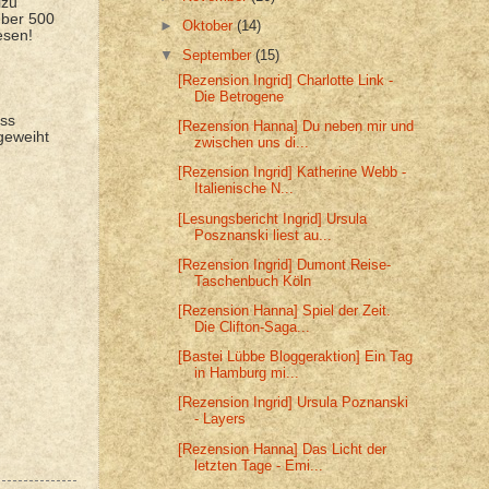
lzu
über 500
►
Oktober
(14)
esen!
▼
September
(15)
[Rezension Ingrid] Charlotte Link -
Die Betrogene
ass
[Rezension Hanna] Du neben mir und
geweiht
zwischen uns di...
[Rezension Ingrid] Katherine Webb -
Italienische N...
[Lesungsbericht Ingrid] Ursula
Posznanski liest au...
[Rezension Ingrid] Dumont Reise-
Taschenbuch Köln
[Rezension Hanna] Spiel der Zeit.
Die Clifton-Saga...
[Bastei Lübbe Bloggeraktion] Ein Tag
in Hamburg mi...
[Rezension Ingrid] Ursula Poznanski
- Layers
[Rezension Hanna] Das Licht der
letzten Tage - Emi...