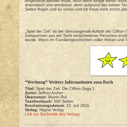
eingesteckt werden muss. Auch wenn einige dieser Rücks
dramatisch und emotional, denn aufgrund des hohen Tem
Seiten flogen und so vorbei und ich freue mich schon je
„Spiel der Zeit“ ist der überzeugende Auftakt der Clifto
Zeitspannen aus der Sicht verschiedener Personen erzä
wurde. Wenn ihr Familiengeschichten voller Höhen und Tie
*Werbung* Weitere Informationen zum Buch
Titel:
Spiel der Zeit: Die Clifton-Saga 1
Autor:
Jeffrey Archer
Übersetzer:
Martin Ruf
Taschenbuch:
560 Seiten
Erscheinungsdatum
: 13. Juli 2015
Verlag:
Heyne Verlag
Link zur Buchseite des Verlags