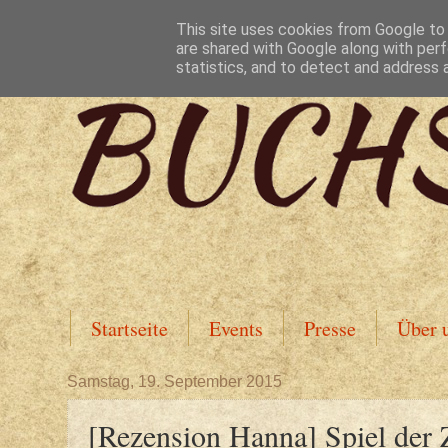
This site uses cookies from Google to d
are shared with Google along with perf
statistics, and to detect and address 
Startseite
Events
Presse
Über 
Samstag, 19. September 2015
[Rezension Hanna] Spiel der Z