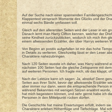
Auf der Suche nach einer spannenden Familiengeschichte v
Klappentext versprach Momente des Glücks und der Dramati
einmal sechs Bände umfassen soll.
Gleich auf den allerersten Seiten wird der Leser in ei
Danach lernt man Harry Clifton kennen, welcher der Dreh-
seine Kindheit zurückzublicken, wodurch ich mich ihm gle
einem allwissenden Erzähler, der über Harrys weiteren W
Von Beginn an positiv aufgefallen ist mir das hohe Tempo
in Details zu verlieren. Gleichzeitig lässt er den Leser
Charaktere nahezubringen.
Nach 120 Seiten wusste ich daher, was Harry während ein
nächsten 100 Seiten fast die gleiche Zeitspanne mit de
auf weiteren Personen. Ich fragte mich, ob das klappt, 
Nach der Lektüre kann ich sagen: Ja, absolut! Denn gen
Seiten aus ihrer Sicht, bevor der allwissende Erzähler 
aber immer nur dann, wenn die entsprechende Person im F
während Bekanntes mit wenigen Sätzen erwähnt wurde, u
hat mich begeistern können, und sehr gerne habe ich di
Personen in den Mittelpunkt rücken dürfen.
Die Geschichte hat meine Erwartungen erfüllt, indem sie 
Charaktere erleben Höhenflüge und Tiefschläge. Mal sche