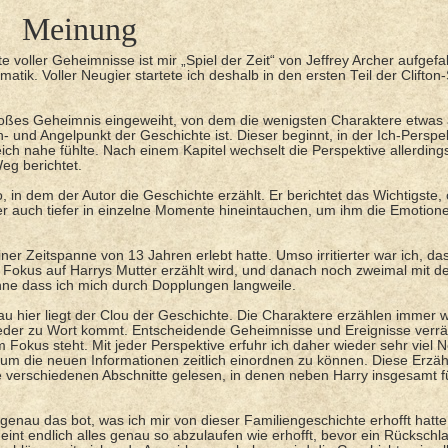
Meinung
oller Geheimnisse ist mir „Spiel der Zeit“ von Jeffrey Archer aufgefal
k. Voller Neugier startete ich deshalb in den ersten Teil der Clifton
n großes Geheimnis eingeweiht, von dem die wenigsten Charaktere etwas
 und Angelpunkt der Geschichte ist. Dieser beginnt, in der Ich-Perspek
ich nahe fühlte. Nach einem Kapitel wechselt die Perspektive allerding
eg berichtet.
, in dem der Autor die Geschichte erzählt. Er berichtet das Wichtigste,
 aber auch tiefer in einzelne Momente hineintauchen, um ihm die Emotion
er Zeitspanne von 13 Jahren erlebt hatte. Umso irritierter war ich, da
m Fokus auf Harrys Mutter erzählt wird, und danach noch zweimal mit 
ohne dass ich mich durch Dopplungen langweile.
au hier liegt der Clou der Geschichte. Die Charaktere erzählen immer 
wieder zu Wort kommt. Entscheidende Geheimnisse und Ereignisse verrä
okus steht. Mit jeder Perspektive erfuhr ich daher wieder sehr viel 
m die neuen Informationen zeitlich einordnen zu können. Diese Erzäh
e verschiedenen Abschnitte gelesen, in denen neben Harry insgesamt f
genau das bot, was ich mir von dieser Familiengeschichte erhofft hatte
int endlich alles genau so abzulaufen wie erhofft, bevor ein Rückschl