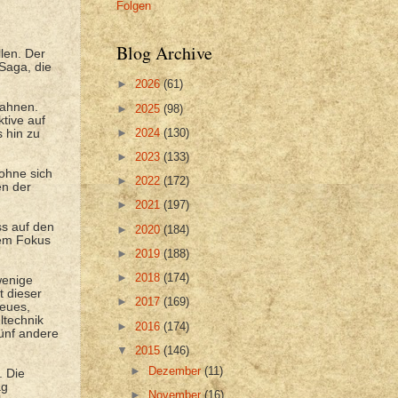
Folgen
Blog Archive
len. Der
-Saga, die
►
2026
(61)
 ahnen.
►
2025
(98)
tive auf
►
2024
(130)
s hin zu
►
2023
(133)
 ohne sich
►
2022
(172)
en der
►
2021
(197)
ss auf den
►
2020
(184)
dem Fokus
►
2019
(188)
►
2018
(174)
wenige
t dieser
►
2017
(169)
Neues,
ltechnik
►
2016
(174)
ünf andere
▼
2015
(146)
►
Dezember
(11)
. Die
ag
►
November
(16)