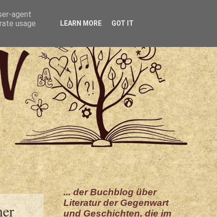
user-agent
erate usage
LEARN MORE
GOT IT
... der Buchblog über
Literatur der Gegenwart
her
und Geschichten, die im