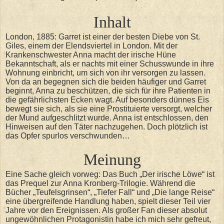
Inhalt
London, 1885: Garret ist einer der besten Diebe von St.
Giles, einem der Elendsviertel in London. Mit der
Krankenschwester Anna macht der irische Hüne
Bekanntschaft, als er nachts mit einer Schusswunde in ihre
Wohnung einbricht, um sich von ihr versorgen zu lassen.
Von da an begegnen sich die beiden häufiger und Garret
beginnt, Anna zu beschützen, die sich für ihre Patienten in
die gefährlichsten Ecken wagt. Auf besonders dünnes Eis
bewegt sie sich, als sie eine Prostituierte versorgt, welcher
der Mund aufgeschlitzt wurde. Anna ist entschlossen, den
Hinweisen auf den Täter nachzugehen. Doch plötzlich ist
das Opfer spurlos verschwunden…
Meinung
Eine Sache gleich vorweg: Das Buch „Der irische Löwe“ ist
das Prequel zur Anna Kronberg-Trilogie. Während die
Bücher „Teufelsgrinsen“, „Tiefer Fall“ und „Die lange Reise“
eine übergreifende Handlung haben, spielt dieser Teil vier
Jahre vor den Ereignissen. Als großer Fan dieser absolut
ungewöhnlichen Protagonistin habe ich mich sehr gefreut,