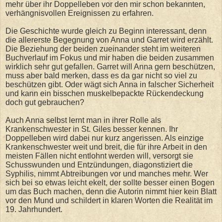
mehr über ihr Doppelleben vor den mir schon bekannten,
verhängnisvollen Ereignissen zu erfahren.
Die Geschichte wurde gleich zu Beginn interessant, denn
die allererste Begegnung von Anna und Garret wird erzählt.
Die Beziehung der beiden zueinander steht im weiteren
Buchverlauf im Fokus und mir haben die beiden zusammen
wirklich sehr gut gefallen. Garret will Anna gern beschützen,
muss aber bald merken, dass es da gar nicht so viel zu
beschützen gibt. Oder wägt sich Anna in falscher Sicherheit
und kann ein bisschen muskelbepackte Rückendeckung
doch gut gebrauchen?
Auch Anna selbst lernt man in ihrer Rolle als
Krankenschwester in St. Giles besser kennen. Ihr
Doppelleben wird dabei nur kurz angerissen. Als einzige
Krankenschwester weit und breit, die für ihre Arbeit in den
meisten Fällen nicht entlohnt werden will, versorgt sie
Schusswunden und Entzündungen, diagonstiziert die
Syphilis, nimmt Abtreibungen vor und manches mehr. Wer
sich bei so etwas leicht ekelt, der sollte besser einen Bogen
um das Buch machen, denn die Autorin nimmt hier kein Blatt
vor den Mund und schildert in klaren Worten die Realität im
19. Jahrhundert.