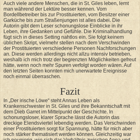
Auch viele andere Menschen, die in St. Giles leben, lernt
man während der Lektüre besser kennen. Vom
Bordellbetreiber bis zur Prostituierten, vom Besitzer einer
Garküche bis zum Straßenjungen ist alles dabei. Die
Autorin gibt dem Leser schonungslose Einblicke in ihr
Leben, ihre Gedanken und Gefühle. Die Kriminalhandlung
fügt sich in dieses Setting nahtlos ein. Sie folgt keinem
üblichen Skript, vielmehr stellen nach dem Verschwinden
der Prostituierten verschiedene Personen Nachforschungen
an. Diese werden allerdings nicht allzu intensiv betrieben,
weshalb ich mich trotz der begrenzten Möglichkeiten gefreut
hätte, wenn noch mehr Spuren verfolgt worden wären. Auf
den letzten Seiten konnten mich unerwartete Ereignisse
noch einmal überraschen.
Fazit
In „Der irische Löwe“ steht Annas Leben als
Krankenschwester in St. Giles und ihre Bekanntschaft mit
dem Dieb Garret im Mittelpunkt der Geschichte. In
schonungsloser, klarer Sprache lässt die Autorin das
dreckige Elendsviertel lebendig werden. Das Verschwinden
einer Prostituierten sorgt für Spannung, hätte für mich aber
noch stärker thematisiert werden können. Gleichzeitig war
ich neugierig, wie sich das Verhältnis zwischen Anna und