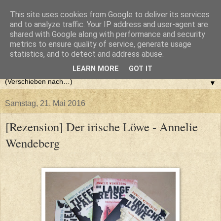
This site uses cookies from Google to deliver its services
and to analyze traffic. Your IP address and user-agent are
shared with Google along with performance and security
metrics to ensure quality of service, generate usage
statistics, and to detect and address abuse.
LEARN MORE
GOT IT
▼
Samstag, 21. Mai 2016
[Rezension] Der irische Löwe - Annelie
Wendeberg