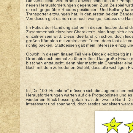
Die Geschichte wird erneut abwechselnd aus der Perspekt
neuen Herausforderungen gegenüber. Zum Beispiel wird 
er sich gegenüber Rhodes positioniert. Und Bellamy ka
Transporter erzwungen hat. In den ersten beiden Bänden 
Von diesen gibt es nun nur noch wenige, sodass die Handl
Im Fokus der Handlung stehen in diesem finalen Band 
Zusammenhalt einzelner Charaktere. Man fragt sich also 
einzelner sein wird. Diese Idee fand ich schön, doch le
großen Kämpfen mit zahlreichen Toten, doch fast alle v
richtig packen. Stattdessen galt mein Interesse einzig un
Obwohl in diesem finalen Teil viele Dinge gleichzeitig ins
Dramatik noch einmal zu übertreffen. Das große Finale i
bisschen enttäuscht, denn hier macht ein Charakter eine
Buch mit dem zufriedenen Gefühl, dass alle wichtigen F
In „Die 100. Heimkehr“ müssen sich die Jugendlichen m
Herausforderungen warten auf die Protagonisten und es
wieder ein Stück besser gefallen als der zweite Band. Den
interessant und spannend, doch restlos begeistert werden