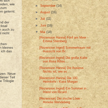
ht sich
iden, wie
►
September
(14)
g zum
n gelernt.
►
August
(16)
►
Juli
(11)
nd der
►
Juni
(16)
cksal
ch auch zu
▼
Mai
(14)
 nicht
[Rezension Hanna] Fünf am Meer -
Emma Sternberg
achen
[Rezension Ingrid] Sommertraum mit
n kleines
Aussicht von Br...
 ich das
[Rezension Ingrid] Die große Kälte
von Rosa Ribas ...
[Rezension Hanna] Die Auslese.
Nichts ist, wie es ...
tzen. Neue
ieser Teil
[Rezension Hanna] Die 100.
e Trilogie
Heimkehr - Kass Morgan
[Rezension Ingrid] Ein Sommer in
Irland von Ricard...
[Rezension] Der irische Löwe -
Annelie Wendeberg