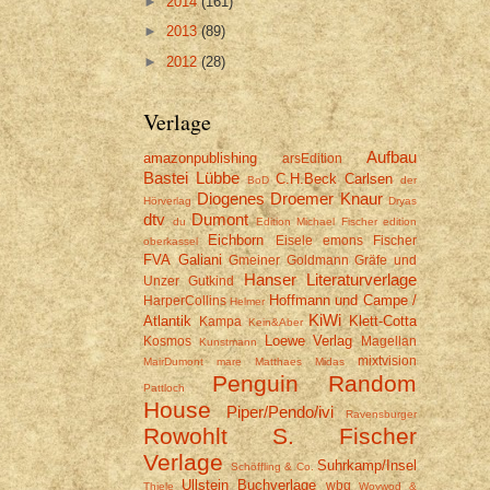
►
2014
(161)
►
2013
(89)
►
2012
(28)
Verlage
Aufbau
amazonpublishing
arsEdition
Bastei Lübbe
C.H.Beck
Carlsen
BoD
der
Diogenes
Droemer Knaur
Hörverlag
Dryas
dtv
Dumont
du
Edition Michael Fischer
edition
Eichborn
Eisele
emons
Fischer
oberkassel
FVA
Galiani
Gmeiner
Goldmann
Gräfe und
Hanser Literaturverlage
Unzer
Gutkind
Hoffmann und Campe /
HarperCollins
Helmer
KiWi
Atlantik
Klett-Cotta
Kampa
Kein&Aber
Loewe Verlag
Kosmos
Magellan
Kunstmann
mixtvision
MairDumont
mare
Matthaes
Midas
Penguin Random
Pattloch
House
Piper/Pendo/ivi
Ravensburger
Rowohlt
S. Fischer
Verlage
Suhrkamp/Insel
Schöffling & Co.
Ullstein Buchverlage
wbg
Thiele
Woywod &