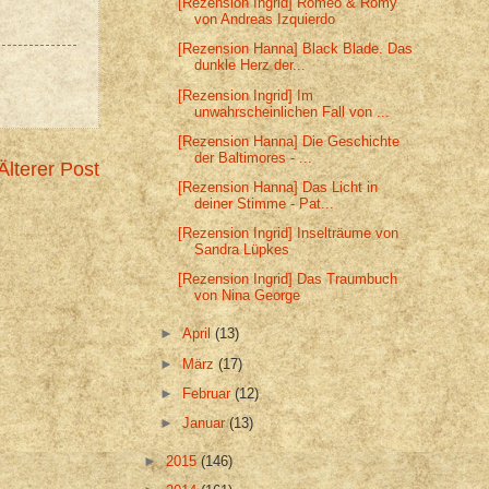
[Rezension Ingrid] Romeo & Romy
von Andreas Izquierdo
[Rezension Hanna] Black Blade. Das
dunkle Herz der...
[Rezension Ingrid] Im
unwahrscheinlichen Fall von ...
[Rezension Hanna] Die Geschichte
der Baltimores - ...
Älterer Post
[Rezension Hanna] Das Licht in
deiner Stimme - Pat...
[Rezension Ingrid] Inselträume von
Sandra Lüpkes
[Rezension Ingrid] Das Traumbuch
von Nina George
►
April
(13)
►
März
(17)
►
Februar
(12)
►
Januar
(13)
►
2015
(146)