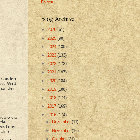
Folgen
Blog Archive
►
2026
(61)
►
2025
(98)
►
2024
(130)
►
2023
(133)
►
2022
(172)
►
2021
(197)
r ändert
►
2020
(184)
ss. Wird
auf der
►
2019
(188)
►
2018
(174)
►
2017
(169)
▼
2016
(174)
ndete die
►
Dezember
(11)
rde
wird aus
►
November
(16)
achte.
►
Oktober
(21)