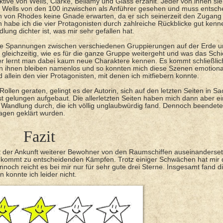
ive von Wells, Clarke, Bellamy und Glass erzählt. Jeder von ihnen sie
Wells von den 100 inzwischen als Anführer gesehen und muss entsche
nn von Rhodes keine Gnade erwarten, da er sich seinerzeit den Zugan
habe ich die vier Protagonisten durch zahlreiche Rückblicke gut kenne
ung dichter ist, was mir sehr gefallen hat.
die Spannungen zwischen verschiedenen Gruppierungen auf der Erde u
gleichzeitig, wie es für die ganze Gruppe weitergeht und was das Schi
ider lernt man dabei kaum neue Charaktere kennen. Es kommt schließli
on ihnen bleiben namenlos und so konnten mich diese Szenen emotional
d allein den vier Protagonisten, mit denen ich mitfiebern konnte.
 Rollen geraten, gelingt es der Autorin, sich auf den letzten Seiten in S
st gelungen aufgebaut. Die allerletzten Seiten haben mich dann aber ei
 Wandlung durch, die ich völlig unglaubwürdig fand. Dennoch beendete
ragen geklärt wurden.
Fazit
it der Ankunft weiterer Bewohner von den Raumschiffen auseinanderse
 kommt zu entscheidenden Kämpfen. Trotz einiger Schwächen hat mir d
noch reicht es bei mir nur für sehr gute drei Sterne. Insgesamt fand di
 konnte ich leider nicht.