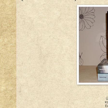
Ü
K
E