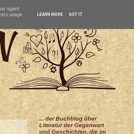
user-agent
erate usage
LEARN MORE
GOT IT
... der Buchblog über
Literatur der Gegenwart
und Geschichten, die im