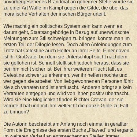
unvorhergesehenes Brandmal an geheimer Stelle wurde sie
zu einer Art Waffe im Kampf gegen die Gilde, die über das
moralische Verhalten der irischen Bürger urteilt.
Wie mächtig ein politisches System sein kann wenn es
darum geht, Staatsangehörige in Bezug auf unerwünschte
Meinungen zum Stillschweigen zu bringen, konnte man im
ersten Teil der Dilogie lesen. Doch allen Anfeindungen zum
Trotz hat Celestine auch Helfer an ihrer Seite. Einer davon
ist ihr Großvater bei dem sie Unterschlupf sucht nachdem
sie geflohen ist. Schnell stellt sich jedoch heraus, dass sie
bei ihm nicht sicher ist. Bei ihrer weiteren Flucht fällt es
Celestine schwer zu erkennen, wer ihr helfen möchte und
wer gegen sie arbeitet. Von liebgewonnenen Personen fühlt
sie sich verraten und ist enttäuscht. Anderen bringt sie kein
Vertrauen entgegen und wird von ihnen positiv überrascht.
Wird sie eine Möglichkeit finden Richter Crevan, der sie
verurteilt hat und mit ihm vielleicht die ganze Gilde zu Fall
zu bringen?
Die Autorin beschreibt am Anfang noch einmal in geraffter
Form die Ereignisse des ersten Buchs „Flawed“ und ergänzt
im weiteren Verlauf an entsprechenden Stellen immer