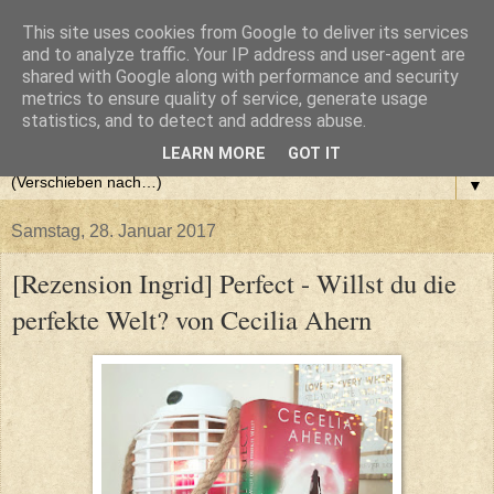
This site uses cookies from Google to deliver its services
and to analyze traffic. Your IP address and user-agent are
shared with Google along with performance and security
metrics to ensure quality of service, generate usage
statistics, and to detect and address abuse.
LEARN MORE
GOT IT
▼
Samstag, 28. Januar 2017
[Rezension Ingrid] Perfect - Willst du die
perfekte Welt? von Cecilia Ahern