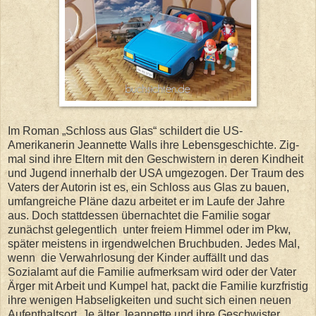
Im Roman „Schloss aus Glas“ schildert die US-
Amerikanerin Jeannette Walls ihre Lebensgeschichte. Zig-
mal sind ihre Eltern mit den Geschwistern in deren Kindheit
und Jugend innerhalb der USA umgezogen. Der Traum des
Vaters der Autorin ist es, ein Schloss aus Glas zu bauen,
umfangreiche Pläne dazu arbeitet er im Laufe der Jahre
aus. Doch stattdessen übernachtet die Familie sogar
zunächst gelegentlich unter freiem Himmel oder im Pkw,
später meistens in irgendwelchen Bruchbuden. Jedes Mal,
wenn die Verwahrlosung der Kinder auffällt und das
Sozialamt auf die Familie aufmerksam wird oder der Vater
Ärger mit Arbeit und Kumpel hat, packt die Familie kurzfristig
ihre wenigen Habseligkeiten und sucht sich einen neuen
Aufenthaltsort. Je älter Jeannette und ihre Geschwister