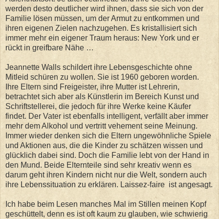
werden desto deutlicher wird ihnen, dass sie sich von der
Familie lösen müssen, um der Armut zu entkommen und
ihren eigenen Zielen nachzugehen. Es kristallisiert sich
immer mehr ein eigener Traum heraus: New York und er
rückt in greifbare Nähe …
Jeannette Walls schildert ihre Lebensgeschichte ohne
Mitleid schüren zu wollen. Sie ist 1960 geboren worden.
Ihre Eltern sind Freigeister, ihre Mutter ist Lehrerin,
betrachtet sich aber als Künstlerin im Bereich Kunst und
Schriftstellerei, die jedoch für ihre Werke keine Käufer
findet. Der Vater ist ebenfalls intelligent, verfällt aber immer
mehr dem Alkohol und vertritt vehement seine Meinung.
Immer wieder denken sich die Eltern ungewöhnliche Spiele
und Aktionen aus, die die Kinder zu schätzen wissen und
glücklich dabei sind. Doch die Familie lebt von der Hand in
den Mund. Beide Elternteile sind sehr kreativ wenn es
darum geht ihren Kindern nicht nur die Welt, sondern auch
ihre Lebenssituation zu erklären. Laissez-faire ist angesagt.
Ich habe beim Lesen manches Mal im Stillen meinen Kopf
geschüttelt, denn es ist oft kaum zu glauben, wie schwierig