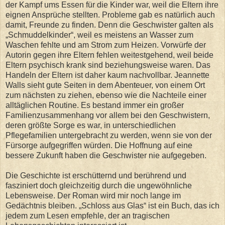
der Kampf ums Essen für die Kinder war, weil die Eltern ihre
eignen Ansprüche stellten. Probleme gab es natürlich auch
damit, Freunde zu finden. Denn die Geschwister galten als
„Schmuddelkinder“, weil es meistens an Wasser zum
Waschen fehlte und am Strom zum Heizen. Vorwürfe der
Autorin gegen ihre Eltern fehlen weitestgehend, weil beide
Eltern psychisch krank sind beziehungsweise waren. Das
Handeln der Eltern ist daher kaum nachvollbar. Jeannette
Walls sieht gute Seiten in dem Abenteuer, von einem Ort
zum nächsten zu ziehen, ebenso wie die Nachteile einer
alltäglichen Routine. Es bestand immer ein großer
Familienzusammenhang vor allem bei den Geschwistern,
deren größte Sorge es war, in unterschiedlichen
Pflegefamilien untergebracht zu werden, wenn sie von der
Fürsorge aufgegriffen würden. Die Hoffnung auf eine
bessere Zukunft haben die Geschwister nie aufgegeben.
Die Geschichte ist erschütternd und berührend und
fasziniert doch gleichzeitig durch die ungewöhnliche
Lebensweise. Der Roman wird mir noch lange im
Gedächtnis bleiben. „Schloss aus Glas“ ist ein Buch, das ich
jedem zum Lesen empfehle, der an tragischen