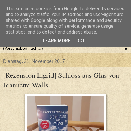
This site uses cookies from Google to deliver its services
and to analyze traffic. Your IP address and user-agent are
shared with Google along with performance and security
metrics to ensure quality of service, generate usage
statistics, and to detect and address abuse.
LEARN MORE
GOT IT
▼
Dienstag, 21. November 2017
[Rezension Ingrid] Schloss aus Glas von
Jeannette Walls