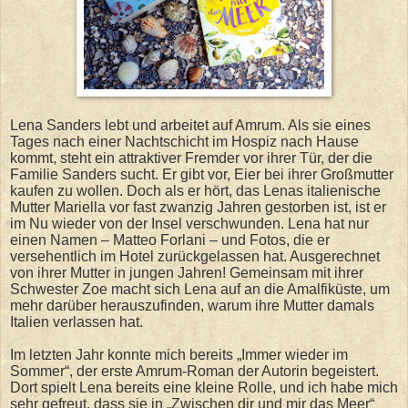
Lena Sanders lebt und arbeitet auf Amrum. Als sie eines
Tages nach einer Nachtschicht im Hospiz nach Hause
kommt, steht ein attraktiver Fremder vor ihrer Tür, der die
Familie Sanders sucht. Er gibt vor, Eier bei ihrer Großmutter
kaufen zu wollen. Doch als er hört, das Lenas italienische
Mutter Mariella vor fast zwanzig Jahren gestorben ist, ist er
im Nu wieder von der Insel verschwunden. Lena hat nur
einen Namen – Matteo Forlani – und Fotos, die er
versehentlich im Hotel zurückgelassen hat. Ausgerechnet
von ihrer Mutter in jungen Jahren! Gemeinsam mit ihrer
Schwester Zoe macht sich Lena auf an die Amalfiküste, um
mehr darüber herauszufinden, warum ihre Mutter damals
Italien verlassen hat.
Im letzten Jahr konnte mich bereits „Immer wieder im
Sommer“, der erste Amrum-Roman der Autorin begeistert.
Dort spielt Lena bereits eine kleine Rolle, und ich habe mich
sehr gefreut, dass sie in „Zwischen dir und mir das Meer“