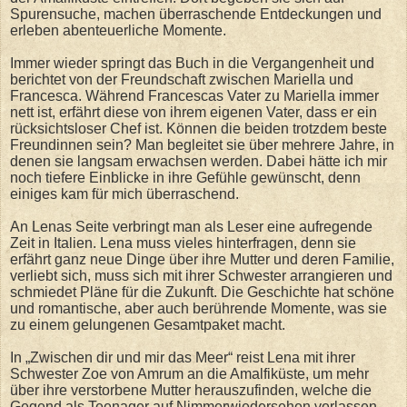
Spurensuche, machen überraschende Entdeckungen und
erleben abenteuerliche Momente.
Immer wieder springt das Buch in die Vergangenheit und
berichtet von der Freundschaft zwischen Mariella und
Francesca. Während Francescas Vater zu Mariella immer
nett ist, erfährt diese von ihrem eigenen Vater, dass er ein
rücksichtsloser Chef ist. Können die beiden trotzdem beste
Freundinnen sein? Man begleitet sie über mehrere Jahre, in
denen sie langsam erwachsen werden. Dabei hätte ich mir
noch tiefere Einblicke in ihre Gefühle gewünscht, denn
einiges kam für mich überraschend.
An Lenas Seite verbringt man als Leser eine aufregende
Zeit in Italien. Lena muss vieles hinterfragen, denn sie
erfährt ganz neue Dinge über ihre Mutter und deren Familie,
verliebt sich, muss sich mit ihrer Schwester arrangieren und
schmiedet Pläne für die Zukunft. Die Geschichte hat schöne
und romantische, aber auch berührende Momente, was sie
zu einem gelungenen Gesamtpaket macht.
In „Zwischen dir und mir das Meer“ reist Lena mit ihrer
Schwester Zoe von Amrum an die Amalfiküste, um mehr
über ihre verstorbene Mutter herauszufinden, welche die
Gegend als Teenager auf Nimmerwiedersehen verlassen