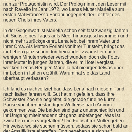
nun zur Protagonistin wird. Der Prolog nimmt den Leser mit
nach Ravello im Jahr 1972, wo Lenas Mutter Mariella zum
ersten Mal Francesca Forlani begegnet, der Tochter des
neuen Chefs ihres Vaters.
In der Gegenwart ist Mariella schon seit fast zwanzig Jahren
tot. Sie ist eines Tages aufs Meer hinausgeschwommen und
nicht mehr zurückgekehrt. Lena lebt bei ihrem Vater und
ihrer Oma. Als Matteo Forlani vor ihrer Tür steht, bringt das
ihr Leben ganz schön durcheinander. Zwar ist er nach
wenigen Minuten wieder verschwunden, doch die Fotos
ihrer Mutter in jungen Jahren, die er im Hotel vergisst,
wecken Lenas Neugier. Mariella hat nie irgendetwas über
ihr Leben in Italien erzählt. Warum hat sie das Land
überhaupt verlassen?
Ich fand es nachvollziehbar, dass Lena nach diesem Fund
nach Italien fahren will. Gut hat mir gefallen, dass ihre
Schwester Zoe sie begleitet, die gerade für eine kurze
Pause von ihrer beständigen Weltreise nach Amrum
gekommen war. Die beiden sind ganz unterschiedlich und
ihr Umgang miteinander nicht ganz unbefangen. Was ist
zwischen ihnen vorgefallen? Die Fotos ihrer Mutter geben
Hinweise, wo sie suchen müssen, sodass sie schon bald an
der Amalfiküste eintreffen. Dort begeben sie sich auf