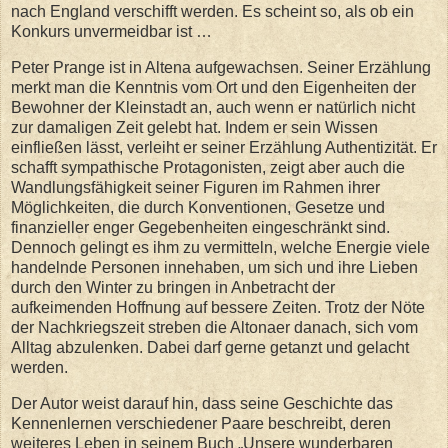
nach England verschifft werden. Es scheint so, als ob ein
Konkurs unvermeidbar ist …
Peter Prange ist in Altena aufgewachsen. Seiner Erzählung
merkt man die Kenntnis vom Ort und den Eigenheiten der
Bewohner der Kleinstadt an, auch wenn er natürlich nicht
zur damaligen Zeit gelebt hat. Indem er sein Wissen
einfließen lässt, verleiht er seiner Erzählung Authentizität. Er
schafft sympathische Protagonisten, zeigt aber auch die
Wandlungsfähigkeit seiner Figuren im Rahmen ihrer
Möglichkeiten, die durch Konventionen, Gesetze und
finanzieller enger Gegebenheiten eingeschränkt sind.
Dennoch gelingt es ihm zu vermitteln, welche Energie viele
handelnde Personen innehaben, um sich und ihre Lieben
durch den Winter zu bringen in Anbetracht der
aufkeimenden Hoffnung auf bessere Zeiten. Trotz der Nöte
der Nachkriegszeit streben die Altonaer danach, sich vom
Alltag abzulenken. Dabei darf gerne getanzt und gelacht
werden.
Der Autor weist darauf hin, dass seine Geschichte das
Kennenlernen verschiedener Paare beschreibt, deren
weiteres Leben in seinem Buch „Unsere wunderbaren