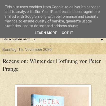
This site uses cookies from Google to deliver its services
and to analyze traffic. Your IP address and user-agent are
shared with Google along with performance and security
metrics to ensure quality of service, generate usage
statistics, and to detect and address abuse.
LEARN MORE
GOT IT
▼
Sonntag, 15. November 2020
Rezension: Winter der Hoffnung von Peter
Prange