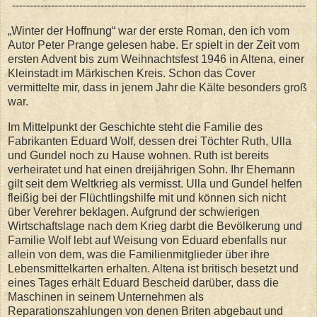
-----------------------------------------------------------------------------------
„Winter der Hoffnung“ war der erste Roman, den ich vom
Autor Peter Prange gelesen habe. Er spielt in der Zeit vom
ersten Advent bis zum Weihnachtsfest 1946 in Altena, einer
Kleinstadt im Märkischen Kreis. Schon das Cover
vermittelte mir, dass in jenem Jahr die Kälte besonders groß
war.
Im Mittelpunkt der Geschichte steht die Familie des
Fabrikanten Eduard Wolf, dessen drei Töchter Ruth, Ulla
und Gundel noch zu Hause wohnen. Ruth ist bereits
verheiratet und hat einen dreijährigen Sohn. Ihr Ehemann
gilt seit dem Weltkrieg als vermisst. Ulla und Gundel helfen
fleißig bei der Flüchtlingshilfe mit und können sich nicht
über Verehrer beklagen. Aufgrund der schwierigen
Wirtschaftslage nach dem Krieg darbt die Bevölkerung und
Familie Wolf lebt auf Weisung von Eduard ebenfalls nur
allein von dem, was die Familienmitglieder über ihre
Lebensmittelkarten erhalten. Altena ist britisch besetzt und
eines Tages erhält Eduard Bescheid darüber, dass die
Maschinen in seinem Unternehmen als
Reparationszahlungen von denen Briten abgebaut und