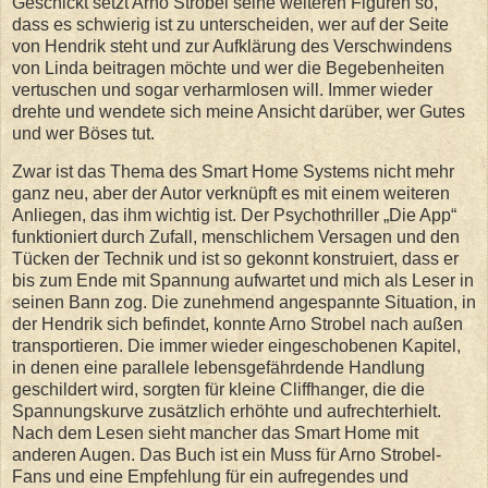
Geschickt setzt Arno Strobel seine weiteren Figuren so,
dass es schwierig ist zu unterscheiden, wer auf der Seite
von Hendrik steht und zur Aufklärung des Verschwindens
von Linda beitragen möchte und wer die Begebenheiten
vertuschen und sogar verharmlosen will. Immer wieder
drehte und wendete sich meine Ansicht darüber, wer Gutes
und wer Böses tut.
Zwar ist das Thema des Smart Home Systems nicht mehr
ganz neu, aber der Autor verknüpft es mit einem weiteren
Anliegen, das ihm wichtig ist. Der Psychothriller „Die App“
funktioniert durch Zufall, menschlichem Versagen und den
Tücken der Technik und ist so gekonnt konstruiert, dass er
bis zum Ende mit Spannung aufwartet und mich als Leser in
seinen Bann zog. Die zunehmend angespannte Situation, in
der Hendrik sich befindet, konnte Arno Strobel nach außen
transportieren. Die immer wieder eingeschobenen Kapitel,
in denen eine parallele lebensgefährdende Handlung
geschildert wird, sorgten für kleine Cliffhanger, die die
Spannungskurve zusätzlich erhöhte und aufrechterhielt.
Nach dem Lesen sieht mancher das Smart Home mit
anderen Augen. Das Buch ist ein Muss für Arno Strobel-
Fans und eine Empfehlung für ein aufregendes und