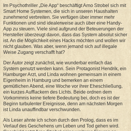
Im Psychothriller „Die App“ beschäftigt Arno Strobel sich mit
Smart Home Systemen, die sich in unseren Haushalten
zunehmend verbreiten. Sie verfügen über immer mehr
Funktionen und sind idealerweise auch über eine Handy-
App zu steuern. Viele sind aufgrund der Beteuerungen der
Hersteller überzeugt davon, dass das System absolut sicher
ist. An die Möglichkeit eines Hacks möchten und wollen wir
nicht glauben. Was aber, wenn jemand sich auf illegale
Weise Zugang verschafft hat?
Der Autor zeigt zunächst, wie wunderbar einfach das
System genutzt werden kann. Sein Protagonist Hendrik, ein
Hamburger Arzt, und Linda wohnen gemeinsam in einem
Eigenheim in Hamburg und bemerken an einem
gemütlichen Abend, eine Woche vor ihrer Eheschließung,
ein kurzes Aufflackern des Lichts. Beide ordnen dem
Vorkommnis keine tiefere Bedeutung bei, doch es ist der
Beginn turbulenter Ereignisse, denn am nächsten Morgen
ist Linda unauffindbar verschwunden.
Als Leser ahnte ich schon durch den Prolog, dass es im
Verlauf des Geschehens um Leben und Tod gehen wird.