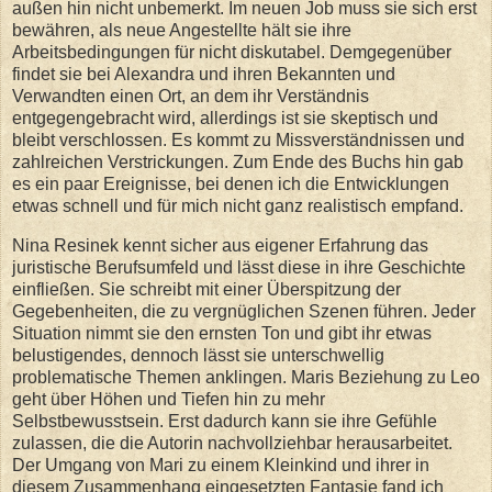
außen hin nicht unbemerkt. Im neuen Job muss sie sich erst
bewähren, als neue Angestellte hält sie ihre
Arbeitsbedingungen für nicht diskutabel. Demgegenüber
findet sie bei Alexandra und ihren Bekannten und
Verwandten einen Ort, an dem ihr Verständnis
entgegengebracht wird, allerdings ist sie skeptisch und
bleibt verschlossen. Es kommt zu Missverständnissen und
zahlreichen Verstrickungen. Zum Ende des Buchs hin gab
es ein paar Ereignisse, bei denen ich die Entwicklungen
etwas schnell und für mich nicht ganz realistisch empfand.
Nina Resinek kennt sicher aus eigener Erfahrung das
juristische Berufsumfeld und lässt diese in ihre Geschichte
einfließen. Sie schreibt mit einer Überspitzung der
Gegebenheiten, die zu vergnüglichen Szenen führen. Jeder
Situation nimmt sie den ernsten Ton und gibt ihr etwas
belustigendes, dennoch lässt sie unterschwellig
problematische Themen anklingen. Maris Beziehung zu Leo
geht über Höhen und Tiefen hin zu mehr
Selbstbewusstsein. Erst dadurch kann sie ihre Gefühle
zulassen, die die Autorin nachvollziehbar herausarbeitet.
Der Umgang von Mari zu einem Kleinkind und ihrer in
diesem Zusammenhang eingesetzten Fantasie fand ich