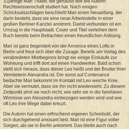
31jährige Mari Thaler, die genauso wie die Autorin
Rechtswissenschaft studiert hat. Nach einigen
Schicksalsschlägen beschließt Mari einen Neuanfang, der
darin besteht, dass sie eine neue Arbeitsstelle in einer
großen Berliner Kanzlei annimmt. Damit verbunden ist ein
Umzug in die Hauptstadt. Cover und Titel verleihen dem
Buch bereits beim Betrachten einen freundlichen Anklang.
Mari ist ganz begeistert von der Annonce eines Lofts in
Berlin und freut sich über die Zusage. Bereits am Vortag des
verabredeten Mietbeginns bringt sie einige Einkäufe zur
Wohnung und trifft dort auf einen Handwerker. Bald schon
stellt sich heraus, dass dieser Leo heißt und der Bruder ihrer
Vermieterin Alexandra ist. Die sonst auf Contenance
bedachte Mari bekommt im Kontakt mit Leo weiche Knie.
Aber sie vermutet, dass sie ihn nicht wiedersieht. Zu diesem
Zeitpunkt ahnt sie noch nicht, wie sehr sie in die familiären
Wirrnisse von Alexandra einbezogen werden wird und wie
oft Leo ihre Wege dabei kreuzt.
Die Autorin hat einen erfrischend eigenen Schreibstil, der
sich durchgehend amüsant liest. Mari ist eine Figur voller
Sorgen, als sie in Berlin ankommt. Das bleibt auch nach