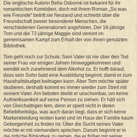
Die englische Autorin Bella Osborne ist bekannt für ihr
romantischen Komödien, doch mit ihrem Roman „So was
wie Freunde“ betritt sie Neuland und schreibt über die
Freundschaft zweier besonderer Menschen, die
verschiedenen Generationen angehören. Der 16-jährige
Tom und die 72-jährige Maggie sind vereint im
gemeinsamen Kampf zum Erhalt der von ihnen genutzten
Bibliothek.
Tom geht noch zur Schule. Sein Vater ist nie über den Tod
seiner Frau vor einigen Jahren hinweggekommen und
wendet sich zunehmend dem Alkohol zu. Er hofft darauf,
dass sein Sohn bald eine Ausbildung beginnt, damit er zum
Haushaltsbudget beitragen kann. Aber Tom möchte später
studieren, deshalb kommt es immer wieder zum Streit mit
seinem Vater. Am liebsten bleibt er unscheinbar, um keine
Aufmerksamkeit auf seine Person zu ziehen. Er hält sich
von Gleichaltrigen fern, denn er spielt nicht in deren
Beliebtheitsliga, was auch daran liegt, dass er sich keine
Markenkleidung leisten kann und im Haus der Familie kaum
Geborgenheit zu finden ist. Über die Sucht seines Vater
möchte er mit niemandem sprechen. Darum beginnt er in
die örtliche Bibliothek zu gehen, die er früher mit seiner