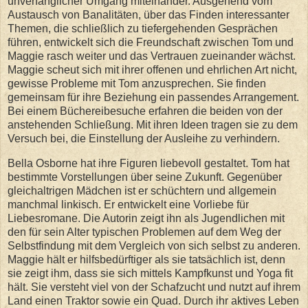
unverfänglicher Umgang miteinander. Ausgehend vom
Austausch von Banalitäten, über das Finden interessanter
Themen, die schließlich zu tiefergehenden Gesprächen
führen, entwickelt sich die Freundschaft zwischen Tom und
Maggie rasch weiter und das Vertrauen zueinander wächst.
Maggie scheut sich mit ihrer offenen und ehrlichen Art nicht,
gewisse Probleme mit Tom anzusprechen. Sie finden
gemeinsam für ihre Beziehung ein passendes Arrangement.
Bei einem Büchereibesuche erfahren die beiden von der
anstehenden Schließung. Mit ihren Ideen tragen sie zu dem
Versuch bei, die Einstellung der Ausleihe zu verhindern.
Bella Osborne hat ihre Figuren liebevoll gestaltet. Tom hat
bestimmte Vorstellungen über seine Zukunft. Gegenüber
gleichaltrigen Mädchen ist er schüchtern und allgemein
manchmal linkisch. Er entwickelt eine Vorliebe für
Liebesromane. Die Autorin zeigt ihn als Jugendlichen mit
den für sein Alter typischen Problemen auf dem Weg der
Selbstfindung mit dem Vergleich von sich selbst zu anderen.
Maggie hält er hilfsbedürftiger als sie tatsächlich ist, denn
sie zeigt ihm, dass sie sich mittels Kampfkunst und Yoga fit
hält. Sie versteht viel von der Schafzucht und nutzt auf ihrem
Land einen Traktor sowie ein Quad. Durch ihr aktives Leben