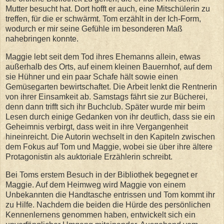
Mutter besucht hat. Dort hofft er auch, eine Mitschülerin zu
treffen, für die er schwärmt. Tom erzählt in der Ich-Form,
wodurch er mir seine Gefühle im besonderen Maß
nahebringen konnte.
Maggie lebt seit dem Tod ihres Ehemanns allein, etwas
außerhalb des Orts, auf einem kleinen Bauernhof, auf dem
sie Hühner und ein paar Schafe hält sowie einen
Gemüsegarten bewirtschaftet. Die Arbeit lenkt die Rentnerin
von ihrer Einsamkeit ab. Samstags fährt sie zur Bücherei,
denn dann trifft sich ihr Buchclub. Später wurde mir beim
Lesen durch einige Gedanken von ihr deutlich, dass sie ein
Geheimnis verbirgt, dass weit in ihre Vergangenheit
hineinreicht. Die Autorin wechselt in den Kapiteln zwischen
dem Fokus auf Tom und Maggie, wobei sie über ihre ältere
Protagonistin als auktoriale Erzählerin schreibt.
Bei Toms erstem Besuch in der Bibliothek begegnet er
Maggie. Auf dem Heimweg wird Maggie von einem
Unbekannten die Handtasche entrissen und Tom kommt ihr
zu Hilfe. Nachdem die beiden die Hürde des persönlichen
Kennenlernens genommen haben, entwickelt sich ein